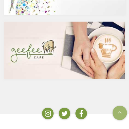
含まれています。また、イチョ
酵させて造られたもの。蒸留酒
ウやセントジョーンズワートな
は、この発酵された醸造酒をさ
どのハーブやお茶にも含まれて
らに蒸留して作られたものでス
います。
ピリッツとも呼ばれます。醸造
免疫力を向上させる亜鉛の吸収
酒のアルコール度数は、アル
を助けるケルセチン
コール濃度が上がると酵母が死
免疫力を保つことは、コロナウ
滅するため16度～20度が限度
イルスの対策に限らず風邪やイ
で、蒸留酒は一般的には40度～
ンフルエンザなど、さまざまな
50度、最大で90度台のアルコー
疾患に対して人の体に有益な効
ルとなります。以下が主なお酒
果を与えます。その免疫システ
の醸造酒と蒸留酒の分類です。
ムを維持するのに重要な働きを
するのが亜鉛。