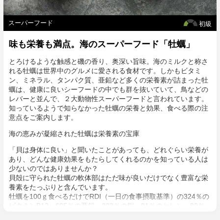
スーパーフード
初級
味も栄養も満点。海のスーパーフード「牡蠣」
とろけるような触感と磯の香り、奥深い旨味。海のミルクと称さ
れる牡蠣は世界中のグルメに愛される食材です。しかもビタミ
ン、ミネラル、タンパク質、亜鉛など多くの栄養素が詰まった牡
蠣は、健康に良いシーフードの中でも群を抜いていて、鳥などの
レバーと並んで、２大動物性スーパーフードと言われています。
知っているようで知らなかった牡蠣の栄養と効果、食べる際の注
意点をご案内します。
海の恵みが凝縮された牡蠣は栄養素の宝庫
「貝は身体に良い」と聞いたことがあっても、どれぐらい栄養が
あり、どんな健康効果をもたらしてくれるのかを知っている人は
少ないのではありませんか？
貝殻に守られた牡蠣の軟体部はただ味が良いだけでなく豊富な栄
養素をたっぷりと含んでいます。
牡蠣を100ｇ食べるだけでRDI（一日の食事摂取基準）の324％の
ビタミンB12、605％の亜鉛、223％の銅、91％のセレン、80％
のビタミンＤなど、大量のビタミンとミネラルが摂取できるので