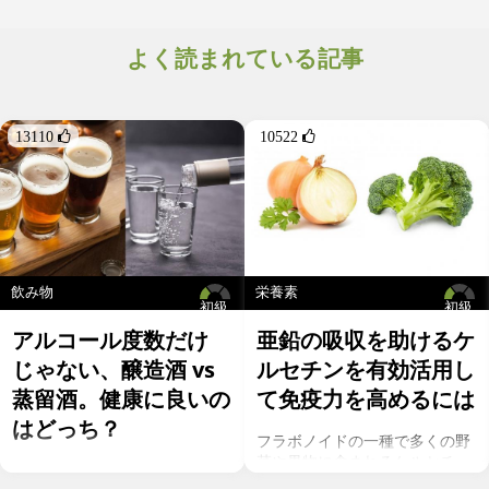
す[1]。さらには、炎症を抑制し、心臓や脳を健康に保つ効果がみ
られる多価不飽和脂肪酸のオメガ3もたっぷり[2]。牡蠣が美味し
い上に身体にもよい海のスーパーフードといわれるのも納得で
よく読まれている記事
す。
また、牡蠣やアサリ、ムール貝といった二枚貝は海水をろ過して
浄化する働きを持つ広大なエコシステムの一部です[3]。地球の浄
化に貢献する牡蠣は、私たちの身体にも惜しみない恩恵をもたら
13110 
10522 
してくれます。
飲み物
栄養素
初級
初級
アルコール度数だけ
亜鉛の吸収を助けるケ
じゃない、醸造酒 vs
ルセチンを有効活用し
蒸留酒。健康に良いの
て免疫力を高めるには
はどっち？
フラボノイドの一種で多くの野
菜や果物に含まれるケルセチ
お酒を飲むこと自体が基本的に
ン。以前のgeefeeの記事「オメ