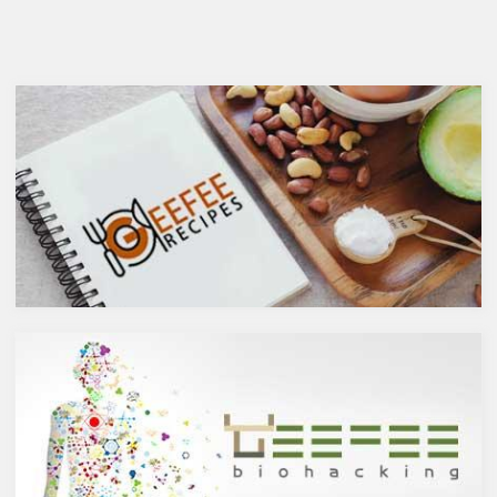
健康にはマイナスに働きます
ガ７のパルミトレイン酸も！美
が、どうせ飲むのであれば健康
と健康に良い成分が満載のシー
へのマイナスインパクトが少な
バックソーン」では、
いお酒を選びたいところ。焼酎
シーバックソーンの種や葉に含
やウォッカ等の蒸留酒は、度数
まれるケルセチンが、血中コレ
も高いため健康に悪そうなイ
ステロールを値を抑え心臓病の
メージで、ワインや日本酒など
リスクを軽減するということを
は何となくナチュラルな感じで
お伝えしましたが、ケルセチン
アルコール度数も低いのでそう
には抗菌抗ウィルス作用があり
悪くもなさそうなイメージです
ウイルスとの闘いを促進する可
が、実際のところどうなので
能性があると言われています。
しょうか？今回は、大きく分け
また、免疫力の維持に重要な働
て2種類あるお酒の製造方法
きを持つ亜鉛との相乗効果もあ
（醸造酒と蒸留酒）の違いに
ると考えられています。今回
よって健康に対してどのような
は、このケルセチンの健康効果
作用を与えるかにフォーカスし
と亜鉛との関連性にフォーカス
ていきます。
していきます。
醸造酒と蒸留酒の違いとは？
ケルセチンって何？
主にお酒は製造方法によって醸
人の体内で生成することができ
造酒と蒸留酒の2つと、香料や
ない植物化合物であるケルセチ
糖分、果実などを加えた混成酒
ンは、ブドウやリンゴなどの果
に分けられます。醸造酒は、果
物や、ブロッコリやトマト、タ
実や穀物のような糖分を含んだ
マネギなどの野菜、お蕎麦にも
原料を酵母によりアルコール発