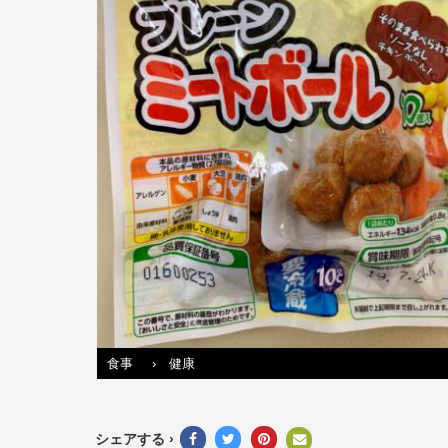
食事
›
健康
シェアする ›