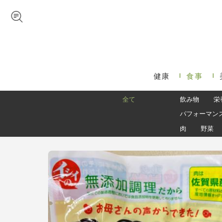
Skip to navigation
メインコンテンツに移動
健康
食事
メインメニュー
全て
飲み物
栄
パフォーマン
肉
野菜