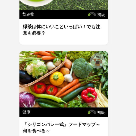
飲み物
初級
緑茶は体にいいこといっぱい！でも注
意も必要？
健康
初級
「シリコンバレー式」フードマップ～
何を食べる～