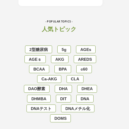
- POPULAR TOPICS -
人気トピック
2型糖尿病
5g
AGEs
AGEｓ
AKG
AREDS
BCAA
BPA
c60
Ca-AKG
CLA
DAO酵素
DHA
DHEA
DHMBA
DIT
DNA
DNAテスト
DNAメチル化
DOMS