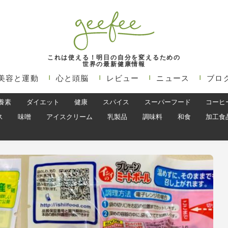
これは使える！明日の自分を変えるための
世界の最新健康情報
美容と運動
心と頭脳
レビュー
ニュース
ブロ
養素
ダイエット
健康
スパイス
スーパーフード
コーヒ
ス
味噌
アイスクリーム
乳製品
調味料
和食
加工食