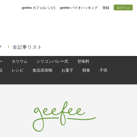
geefee カフェ(レシピ)
geefee バイオハッキング
登録
ログイン
グ
全記事リスト
ー
カリウム
シリコンバレー式
甘味料
品
レシピ
食品添加物
お菓子
朝食
子供