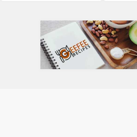
赤ちゃんからお年寄りまで安心して使える地産の無添
め健康に悪そうなイメージで、ワインや日本酒な
シーバックソー
加、無着色のオーガニック石けんや基礎化粧品などの
どは何となくナチュラルな感じでアルコール度数
が、血中コレス
ラインアップを取りそえています。
も低いのでそう悪くもなさそうなイメージです
クを軽減すると
が、実際のところどうなのでしょうか？今回は、
ルセチンには抗
大きく分けて2種類あるお酒の製造方法（醸造酒
との闘いを促進
と蒸留酒）の違いによって健康に対してどのよう
す。また、免疫
な作用を与えるかにフォーカスしていきます。
との相乗効果も
醸造酒と蒸留酒の違いとは？
は、このケルセ
主にお酒は製造方法によって醸造酒と蒸留酒の2
にフォーカスし
つと、香料や糖分、果実などを加えた混成酒に分
ケルセチンって
けられます。醸造酒は、果実や穀物のような糖分
人の体内で生成
を含んだ原料を酵母によりアルコール発酵させて
あるケルセチン
造られたもの。蒸留酒は、この発酵された醸造酒
や、ブロッコリ
をさらに蒸留して作られたものでスピリッツとも
お蕎麦にも含ま
呼ばれます。醸造酒のアルコール度数は、アル
ントジョーンズ
コール濃度が上がると酵母が死滅するため16度～
まれています。
20度が限度で、蒸留酒は一般的には40度～50
免疫力を向上さ
度、最大で90度台のアルコールとなります。以下
ン
が主なお酒の醸造酒と蒸留酒の分類です。
免疫力を保つこ
らず風邪やイン
に対して人の体
疫システムを維
亜鉛。