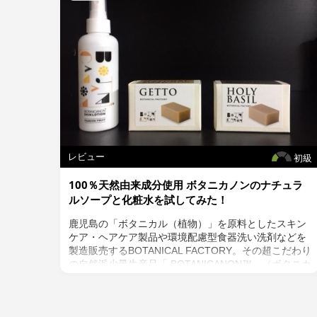
レビュー
初級
100％天然由来成分使用 ボタニカノンのナチュラ
ルソープと化粧水を試してみた！
鹿児島の「ボタニカル（植物）」を原料としたスキン
ケア・ヘアケア製品や環境配慮型食器洗い洗剤などを
製造販売するBOTANICAL FACTORY。その超こだわり
の自然派少量生産品「 BOTANICANON™」（ボタニカ
ノン）シリーズの石けんと化粧水を試してみました。
安心して使える石けんや化粧品をラインアップ