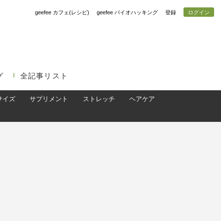
geefee カフェ(レシピ)
geefee バイオハッキング
登録
ログイン
グ
全記事リスト
サイズ
サプリメント
ストレッチ
ヘアケア