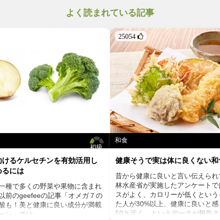
よく読まれている記事
25054 
和食
初級
助けるケルセチンを有効活用し
健康そうで実は体に良くない和
めるには
昔から健康に良いと言い伝えられ
林水産省が実施したアンケートで
一種で多くの野菜や果物に含まれ
スがよく、カロリーが低くという
前のgeefeeの記事「オメガ７の
た人が30%以上、健康に良いと
酸も！美と健康に良い成分が満載
50％近く、というデータが報告
ーン」では、