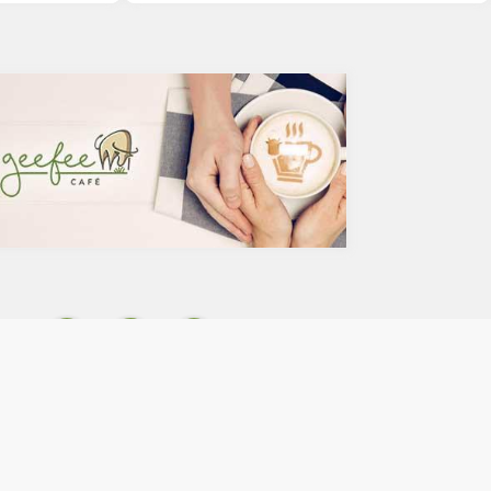
みにフォーカス
を飲むのであればストイックにブラック、という
るかもしれませ
方が多いのでは？ミルクやクリーム入りのコー
い和食もあるの
ヒーは抗酸化物質のクロロゲン酸が体内で吸収さ
に良くない和食
れるのを阻害し、糖質である砂糖は血糖値を上げ
インスリン抵抗性を増やすことに。人工甘味料も
さまざまなリスクを懸念するとおススメできませ
の焼き魚を違和
ん。お気に入りの豆を挽いて家で飲むコーヒーが
？魚が高温調理
ベストではありますが、外出先ではブラック缶
)とクレアチン
コーヒーという選択肢もありますよね。でも、ブ
性の有毒化合物
ラック缶コーヒーには添加物が入っているものも
サイクリックアミ
あることを知っていましたか？今回は、添加物の
などの動物性食品も
観点から要注意のブラック缶コーヒー製品とおス
ういった有害物
スメの製品をピックアップしてみました。
食べる際は必ず
添加物入りのブラック缶コーヒー
です。また、魚
全国公正取引協議会連合会によると、ブラック
ガ３脂肪酸です
コーヒーとは、
すいことが特
乳製品又は乳化された食用油脂を使用しない場合
せっかくのオメ
に限り表示できる。また、糖類を使用したものに
変化することを
あっては、「ブラック」の文字と同一視野に「加
糖」と表示する。
とあります。よって上記以外の食品添加物が入っ
イン
登録
ている場合にはブラックコーヒーと呼ぶことがで
情報
個人情報保護方針
きます。無糖のブラック缶コーヒーであれば、さ
条件
お問い合わせ
すがに添加物を入れることはないだろうと思うか