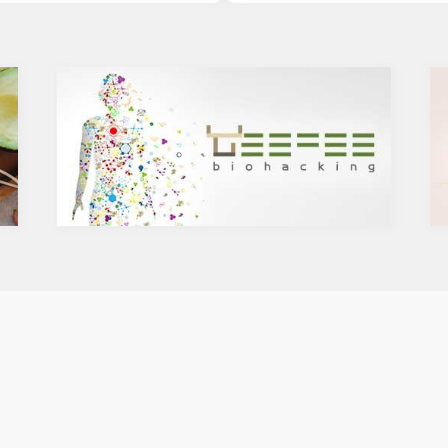
かに、魚や発酵食品など栄養素の
ンの種や葉に含まれるケルセチン
すれば、和食は健康に良いと言え
テロールを値を抑え心臓病のリス
んが、健康に良いとは言い切れな
いうことをお伝えしましたが、ケ
です。今回は、健康そうで実は体
菌抗ウィルス作用がありウイルス
TOP５をお伝えします。
する可能性があると言われていま
焼き魚や魚の干物
力の維持に重要な働きを持つ亜鉛
見るからに不健康そうな焦げ焦げ
あると考えられています。今回
感なく食べている人も多いのでは
チンの健康効果と亜鉛との関連性
されることでアミノ酸(タンパク質
ていきます。
が反応し、発ガン性および変異原
何？
である複素環(式)アミン(ヘテロ
することができない植物化合物で
ン)が生成されます(LINK)。肉
は、ブドウやリンゴなどの果物
同様ですが、いわゆる焦げにはこ
やトマト、タマネギなどの野菜、
質が含まれているため、焼き魚を
れています。また、イチョウやセ
皮を避けて食べるようにするべき
ワートなどのハーブやお茶にも含
に含まれる健康に良いはずのオメ
が、これは酸化して有害になりや
せる亜鉛の吸収を助けるケルセチ
徴。高温調理や干物処理によって
ガ３がむしろ健康に有害なものに
とは、コロナウイルスの対策に限
お忘れなく。
フルエンザなど、さまざまな疾患
に有益な効果を与えます。その免
健康
食事
ログ
持するのに重要な働きをするのが
美容と運動
心と頭脳
企業
レビュー
geefee カフェ
利用