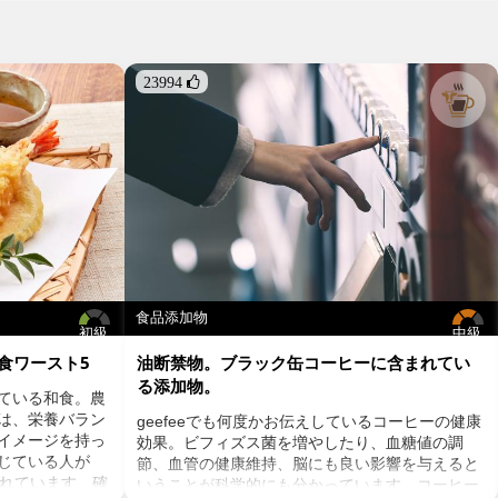
23994 
食品添加物
初級
中級
食ワースト5
油断禁物。ブラック缶コーヒーに含まれてい
る添加物。
ている和食。農
は、栄養バラン
geefeeでも何度かお伝えしているコーヒーの健康
イメージを持っ
効果。ビフィズス菌を増やしたり、血糖値の調
感じている人が
節、血管の健康維持、脳にも良い影響を与えると
されています。確
いうことが科学的にも分かっています。コーヒー