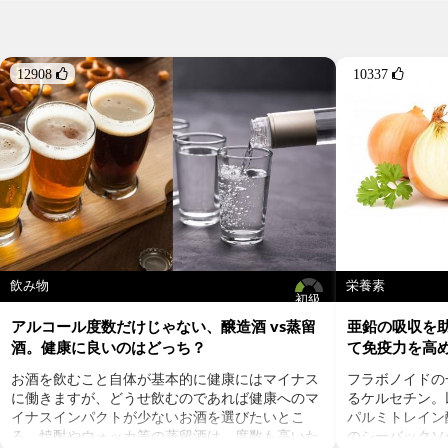
このボタニカノンシリーズの商品は、合成界面活性剤
や防腐剤、合成着色料、香料、アルコールが一切使わ
れていません。天然由来成分100％にこだわっていま
す。ブランド名の「BOTANICANON™」は
12908 
10337 
「BOTANICAL（植物）＋CANON（輪唱）」を表し、
鹿児島のボタニカルが奏でる豊かなハーモニー、そし
て自然由来成分のみずみずしい香りを楽しんでもらい
たい、との思いから付けられたそうです。
大隅半島に自生する植物（ドクダミ、ヨモギ、スイカ
ズラ、ケセン）や契約農家から仕入れる無農薬栽培の
果物やハーブ（月桃、レモングラス、ホーリーバジ
ル、パッションフルーツ）を使用し、フレッシュな香
りと素材の安全性を追求して作られています。
ボタニカノンの工場は、原料の地産地消が可能で豊か
飲み物
栄養素
初級
な自然が残っている南大隅町にあります。平成25年3
月に廃校になった登尾小学校の校舎を改装し、工場に
アルコール度数だけじゃない、醸造酒 vs蒸留
亜鉛の吸収を
したものです。この校舎内のクリーンルームで、大隅
酒。健康に良いのはどっち？
て免疫力を高
半島や鹿児島近辺で採取された素材をアロマオイルや
お酒を飲むこと自体が基本的に健康にはマイナス
フラボノイドの
ハーブウォーターにしたりエキス抽出したりして、周
に働きますが、どうせ飲むのであれば健康へのマ
るケルセチン。以
辺農家と協力しながら化粧品などを一貫生産していま
イナスインパクトが少ないお酒を選びたいとこ
パルミトレイン
す。
ろ。焼酎やウォッカ等の蒸留酒は、度数も高いた
のシーバックソ