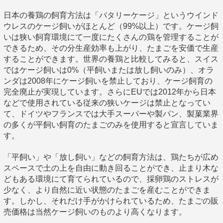
日本の養鶏の飼育方法は「バタリーケージ」というウインド
ウレスのケージ飼いがほとんど（99%以上）です。ケージ飼
いは狭い飼育環境にて一度にたくさんの鶏を管理することが
できるため、その分生産効率も上がり、たまごを安価で生産
することができます。世界の養鶏と比較してみると、スイス
ではケージ飼いは0%（平飼いまたは放し飼いのみ）、オラ
ンダは2008年にケージ飼いを禁止しており、ケージ飼育の
完全廃止が実現しています。さらにEUでは2012年から日本
などで使用されている従来の狭いケージは禁止となってい
て、ドイツやフランスでは大手スーパーや製パン、製菓業界
の多くが平飼い飼育のたまごのみを使用すると宣言していま
す。
「平飼い」や「放し飼い」などの飼育方法は、鶏たちが広め
スペースで土の上を自由に動き回ることができ、止まり木な
どもある環境にて育てられているので、採卵鶏のストレスが
少なく、より自然に近い状態のたまごを産むことができま
す。しかし、それだけ手がかけられているため、たまごの販
売価格は当然ケージ飼いのものより高くなります。