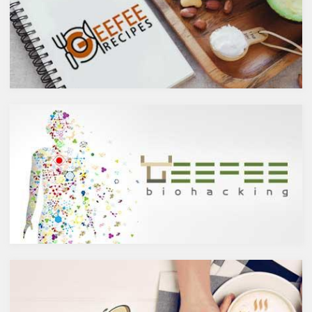
アルコール度数も低いのでそう
には抗菌抗ウィルス作用があり
悪くもなさそうなイメージです
ウイルスとの闘いを促進する可
が、実際のところどうなので
能性があると言われています。
しょうか？今回は、大きく分け
また、免疫力の維持に重要な働
て2種類あるお酒の製造方法
きを持つ亜鉛との相乗効果もあ
（醸造酒と蒸留酒）の違いに
ると考えられています。今回
よって健康に対してどのような
は、このケルセチンの健康効果
作用を与えるかにフォーカスし
と亜鉛との関連性にフォーカス
ていきます。
していきます。
醸造酒と蒸留酒の違いとは？
ケルセチンって何？
主にお酒は製造方法によって醸
人の体内で生成することができ
造酒と蒸留酒の2つと、香料や
ない植物化合物であるケルセチ
糖分、果実などを加えた混成酒
ンは、ブドウやリンゴなどの果
に分けられます。醸造酒は、果
物や、ブロッコリやトマト、タ
実や穀物のような糖分を含んだ
マネギなどの野菜、お蕎麦にも
原料を酵母によりアルコール発
含まれています。また、イチョ
酵させて造られたもの。蒸留酒
ウやセントジョーンズワートな
は、この発酵された醸造酒をさ
どのハーブやお茶にも含まれて
らに蒸留して作られたものでス
います。
ピリッツとも呼ばれます。醸造
免疫力を向上させる亜鉛の吸収
酒のアルコール度数は、アル
を助けるケルセチン
コール濃度が上がると酵母が死
免疫力を保つことは、コロナウ
滅するため16度～20度が限度
イルスの対策に限らず風邪やイ
で、蒸留酒は一般的には40度～