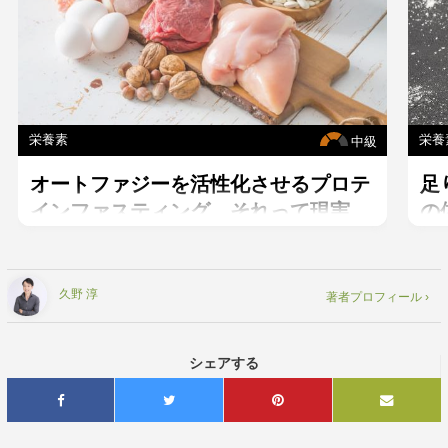
栄養素
栄養
中級
オートファジーを活性化させるプロテ
足
インファスティング。それって現実
の
的？
久野 淳
著者プロフィール ›
シェアする