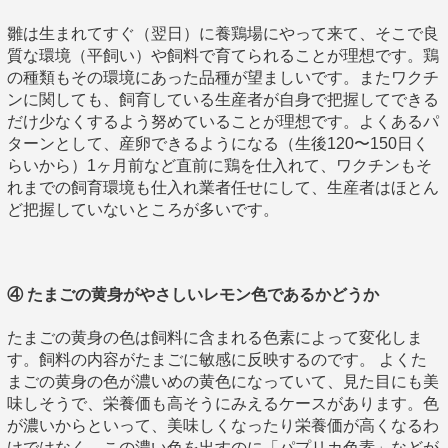
雛は生まれてすぐ（翌日）に養鶏場にやって来て、そこで良
質な環境（平飼い）や飼料で育てられることが理想です。鶏
の種類もその環境にあった品種が望ましいです。またワクチ
ンに関しても、飼育している生産者が自身で把握してできる
だけ少なくするよう努めていることが理想です。よくあるパ
ターンとして、産卵できるようになる（生後120〜150日く
らいから）1ヶ月前など直前に鶏を仕入れて、ワクチンもそ
れまでの飼育環境も仕入れ業者任せにして、生産者はほとん
ど把握していないところが多いです。
④ たまごの黄身がやさしいレモン色であるかどうか
たまごの黄身の色は飼料に含まれる色素によって変化しま
す。飼料の内容がたまごに敏感に反映するのです。 よくた
まごの黄身の色が濃いめの黄色になっていて、見た目にも美
味しそうで、栄養価も高そうにみえるケースがあります。色
が濃いからといって、美味しくなったり栄養価が高くなるわ
けではなく、この濃い色を出すのに「パプリカ色素」などが