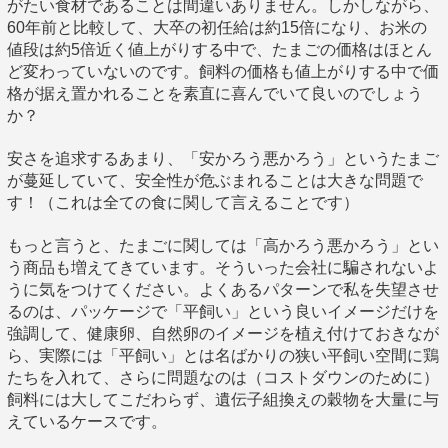
がたい食材であることは間違いありません。しかしながら、
60年前と比較して、大卒の初任給は約15倍になり、お米の
値段は約5倍近く値上がりする中で、たまごの価格はほとん
ど変わっていないのです。飼料の価格も値上がりする中で価
格が据え置かれることを素直に喜んでいて良いのでしょう
か？
安さを追求するあまり、「安かろう悪かろう」というたまご
が蔓延していて、安全性が危ぶまれることは大きな問題で
す！（これは全ての食に関して言えることです）
もっと言うと、たまごに関しては「高かろう悪かろう」とい
う商品も増えてきています。そういった会社に騙されないよ
うに気をつけてください。よくあるパターンで私を失望させ
るのは、パッケージで「平飼い」という良いイメージだけを
強調して、健康卵、自然卵のイメージを植え付けておきなが
ら、実際には「平飼い」とは名ばかりの狭い平飼い空間に鶏
たちを入れて、さらに問題なのは（コストダウンのために）
飼料には大してこだわらず、遺伝子組換えの穀物を大量に与
えているケースです。