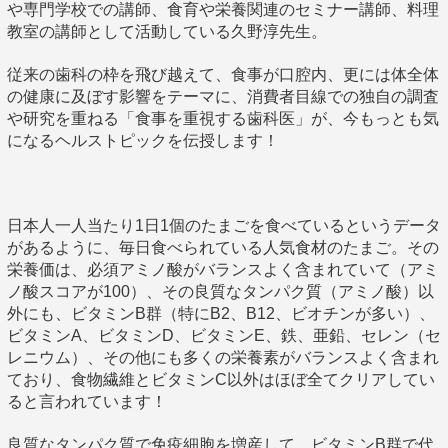
や専門学校での講師、食育や栄養関連のセミナー講師、料理
教室の講師として活動している久野淳先生。
従来の歯科の枠を飛び越えて、食事が口腔内、更には体全体
の健康に及ぼす影響をテーマに、消費者目線での独自の調査
や研究を重ねる「食事を重視する歯科医」が、今もっとも気
になるヘルストピックを伝授します！
日本人一人当たり1日1個のたまごを食べているというデータ
があるように、毎日食べられている人気食材のたまご。その
栄養価は、必須アミノ酸がバランスよく含まれていて（アミ
ノ酸スコアが100）、その良質なタンパク質（アミノ酸）以
外にも、ビタミンB群（特にB2、B12、ビオチンが多い）、
ビタミンA、ビタミンD、ビタミンE、鉄、亜鉛、セレン（セ
レニウム）、その他にも多くの栄養素がバランスよく含まれ
ており、食物繊維とビタミンC以外はほぼ全てクリアしてい
ると言われています！
良質なタンパク質で免疫細胞を増産して、ビタミンB群で代