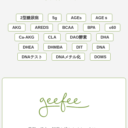
2型糖尿病
5g
AGEs
AGEｓ
AKG
AREDS
BCAA
BPA
c60
Ca-AKG
CLA
DAO酵素
DHA
DHEA
DHMBA
DIT
DNA
DNAテスト
DNAメチル化
DOMS