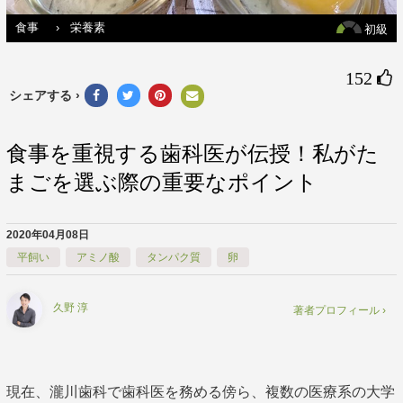
食事
›
栄養素
初級
152 
シェアする ›
食事を重視する歯科医が伝授！私がた
まごを選ぶ際の重要なポイント
2020年04月08日
平飼い
アミノ酸
タンパク質
卵
久野 淳
著者プロフィール ›
現在、瀧川歯科で歯科医を務める傍ら、複数の医療系の大学