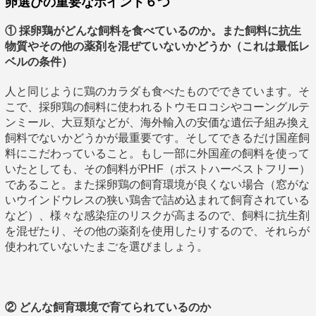
卵選びの重要なポイント６つ
① 採卵鶏がどんな飼料を食べているのか。また飼料に抗生
物質やその他の薬剤を混ぜていないかどうか（これは最低レ
ベルの条件）
人と同じように鶏のカラダも食べたものでできています。そ
こで、採卵鶏の飼料に使われるトウモロコシやコーングルテ
ンミール、大豆類などが、海外輸入の安価な遺伝子組み換え
飼料でないかどうかが最重要です。そしてできるだけ国産飼
料にこだわっていること。もし一部に外国産の飼料を使って
いたとしても、その飼料がPHF（ポストハーベストフリー）
であること。また採卵鶏の飼育環境が良くない場合（窓がな
いウインドウレスの狭い鶏舎で詰め込まれて飼育されている
など）、様々な感染症のリスクが高まるので、飼料に抗生剤
を混ぜたり、その他の薬剤を使用したりするので、それらが
使われていないたまごを選びましょう。
② どんな飼育環境で育てられているのか