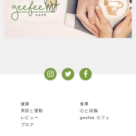
ンフルエンザなど、さまざまな
50度、最大で90度台のアルコー
疾患に対して人の体に有益な効
ルとなります。以下が主なお酒
果を与えます。その免疫システ
の醸造酒と蒸留酒の分類です。
ムを維持するのに重要な働きを
するのが亜鉛。
健康
食事
美容と運動
心と頭脳
レビュー
geefee カフェ
ブログ