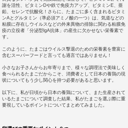
謝を活性、ビタミンDや鉄で免疫力アップ、ビタミンE、亜
鉛、セレンで抗酸化！さらに、たまごに多く含まれるビタミ
ンAとグルタミン（準必須アミノ酸の一つ）は、気道などの
粘膜に存在しウイルスなどの外来異物の排除に関わる粘膜免
疫の立役者「分泌型IgA抗体」の産生に欠かせない栄養素で
す。
このように、たまごはウイルス撃退のための栄養素を豊富に
含むスーパーフードと言っても過言ではありません！
小さなお子さんからお年寄りまで、様々な調理法で美味しく
食べられるたまごだからこそ、消費者として日本の養鶏の現
状についてもう少し関心を持つ必要があると思います。
以下に、私が日頃から日本の養鶏について、また生産されて
いるたまごについて調査した結果、私がたまごを選ぶ際に重
要視しているポイントについてまとめてみました。