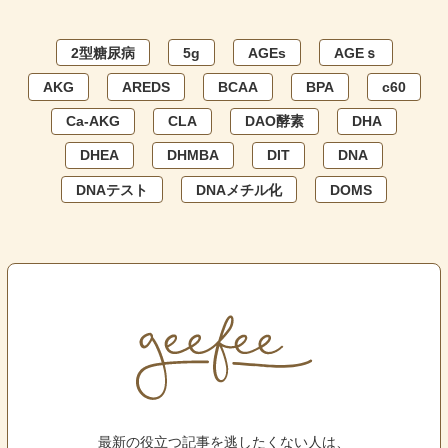
2型糖尿病
5g
AGEs
AGEｓ
AKG
AREDS
BCAA
BPA
c60
Ca-AKG
CLA
DAO酵素
DHA
DHEA
DHMBA
DIT
DNA
DNAテスト
DNAメチル化
DOMS
最新の役立つ記事を逃したくない人は、