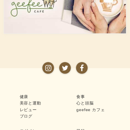
50度、最大で90度台のアルコー
疾患に対して人の体に有益な効
ルとなります。以下が主なお酒
果を与えます。その免疫システ
の醸造酒と蒸留酒の分類です。
ムを維持するのに重要な働きを
するのが亜鉛。
健康
食事
美容と運動
心と頭脳
レビュー
geefee カフェ
ブログ