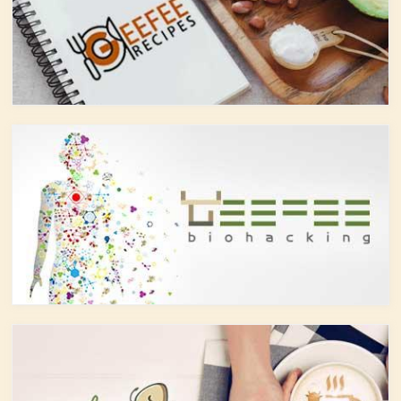
には抗菌抗ウィルス作用があり
悪くもなさそうなイメージです
ウイルスとの闘いを促進する可
が、実際のところどうなので
能性があると言われています。
しょうか？今回は、大きく分け
また、免疫力の維持に重要な働
て2種類あるお酒の製造方法
きを持つ亜鉛との相乗効果もあ
（醸造酒と蒸留酒）の違いに
ると考えられています。今回
よって健康に対してどのような
は、このケルセチンの健康効果
作用を与えるかにフォーカスし
と亜鉛との関連性にフォーカス
ていきます。
していきます。
醸造酒と蒸留酒の違いとは？
ケルセチンって何？
主にお酒は製造方法によって醸
人の体内で生成することができ
造酒と蒸留酒の2つと、香料や
ない植物化合物であるケルセチ
糖分、果実などを加えた混成酒
ンは、ブドウやリンゴなどの果
に分けられます。醸造酒は、果
物や、ブロッコリやトマト、タ
実や穀物のような糖分を含んだ
マネギなどの野菜、お蕎麦にも
原料を酵母によりアルコール発
含まれています。また、イチョ
酵させて造られたもの。蒸留酒
ウやセントジョーンズワートな
は、この発酵された醸造酒をさ
どのハーブやお茶にも含まれて
らに蒸留して作られたものでス
います。
ピリッツとも呼ばれます。醸造
免疫力を向上させる亜鉛の吸収
酒のアルコール度数は、アル
を助けるケルセチン
コール濃度が上がると酵母が死
免疫力を保つことは、コロナウ
滅するため16度～20度が限度
イルスの対策に限らず風邪やイ
で、蒸留酒は一般的には40度～
ンフルエンザなど、さまざまな