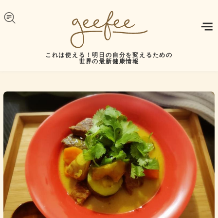
Skip to navigation
メインコンテンツに移動
これは使える！明日の自分を変えるための
世界の最新健康情報