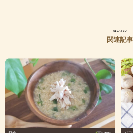
- RELATED -
関連記事
軽食
パフ