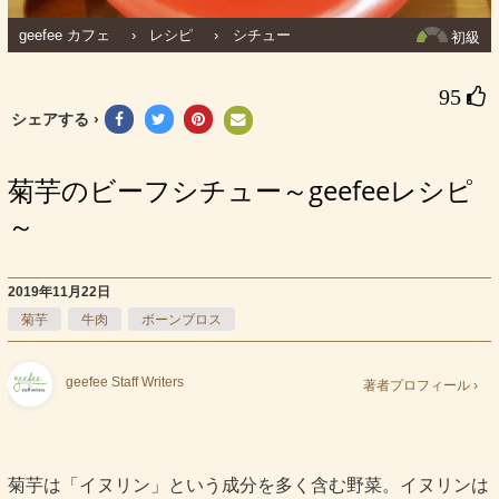
geefee カフェ
›
レシピ
›
シチュー
初級
95 
シェアする ›
菊芋のビーフシチュー～geefeeレシピ
～
2019年11月22日
菊芋
牛肉
ボーンブロス
geefee Staff Writers
著者プロフィール ›
菊芋は「イヌリン」という成分を多く含む野菜。イヌリンは