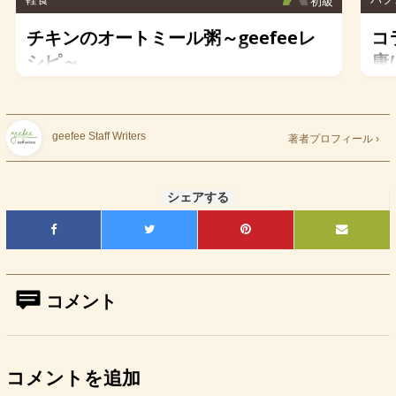
初級
チキンのオートミール粥～geefeeレ
コ
シピ～
康
geefee Staff Writers
著者プロフィール ›
シェアする
コメント
コメントを追加