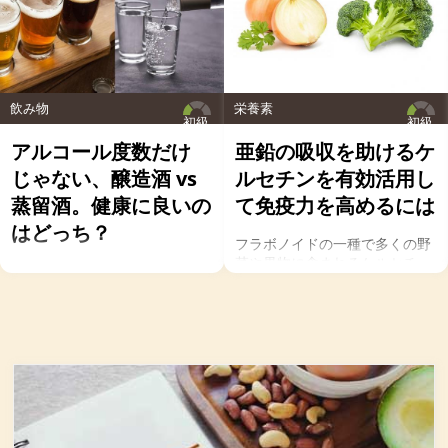
飲み物
栄養素
初級
初級
アルコール度数だけ
亜鉛の吸収を助けるケ
じゃない、醸造酒 vs
ルセチンを有効活用し
蒸留酒。健康に良いの
て免疫力を高めるには
はどっち？
フラボノイドの一種で多くの野
菜や果物に含まれるケルセチ
お酒を飲むこと自体が基本的に
ン。以前のgeefeeの記事「オメ
健康にはマイナスに働きます
ガ７のパルミトレイン酸も！美
が、どうせ飲むのであれば健康
と健康に良い成分が満載のシー
へのマイナスインパクトが少な
バックソーン」では、
いお酒を選びたいところ。焼酎
シーバックソーンの種や葉に含
やウォッカ等の蒸留酒は、度数
まれるケルセチンが、血中コレ
も高いため健康に悪そうなイ
ステロールを値を抑え心臓病の
メージで、ワインや日本酒など
リスクを軽減するということを
は何となくナチュラルな感じで
お伝えしましたが、ケルセチン
アルコール度数も低いのでそう