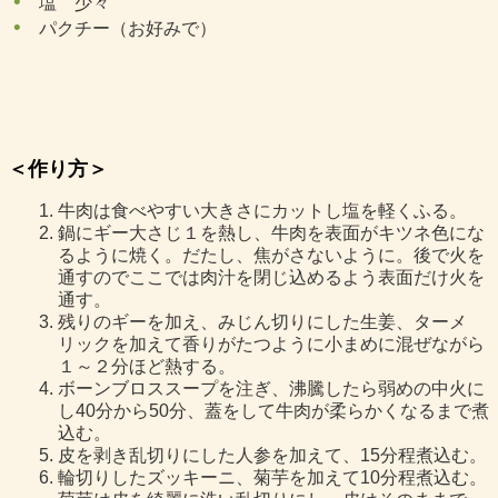
塩 少々
パクチー（お好みで）
＜作り方＞
牛肉は食べやすい大きさにカットし塩を軽くふる。
鍋にギー大さじ１を熱し、牛肉を表面がキツネ色にな
るように焼く。だたし、焦がさないように。後で火を
通すのでここでは肉汁を閉じ込めるよう表面だけ火を
通す。
残りのギーを加え、みじん切りにした生姜、ターメ
リックを加えて香りがたつように小まめに混ぜながら
１～２分ほど熱する。
ボーンブロススープを注ぎ、沸騰したら弱めの中火に
し40分から50分、蓋をして牛肉が柔らかくなるまで煮
込む。
皮を剥き乱切りにした人参を加えて、15分程煮込む。
輪切りしたズッキーニ、菊芋を加えて10分程煮込む。