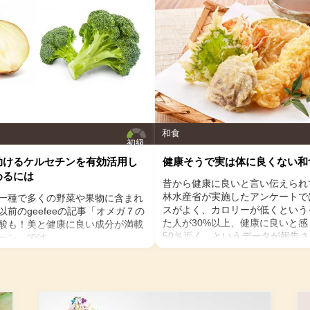
２．1.にオリゴ糖、濃い目に入れたコーヒーを加え再
び泡立ててフワフワのクリーム状にする。
３．グラスの2/3ぐらいまでオーツミルクを注ぎ、ク
リームを載せて出来上がり。
お好みでカカオパウダーやココナッツを載せてもOK。
和食
初級
助けるケルセチンを有効活用し
健康そうで実は体に良くない和
めるには
昔から健康に良いと言い伝えられ
林水産省が実施したアンケートで
一種で多くの野菜や果物に含まれ
スがよく、カロリーが低くという
前のgeefeeの記事「オメガ７の
た人が30%以上、健康に良いと
酸も！美と健康に良い成分が満載
50％近く、というデータが報告
ーン」では、
かに、魚や発酵食品など栄養素の
ンの種や葉に含まれるケルセチン
すれば、和食は健康に良いと言え
テロールを値を抑え心臓病のリス
んが、健康に良いとは言い切れな
いうことをお伝えしましたが、ケ
です。今回は、健康そうで実は体
菌抗ウィルス作用がありウイルス
TOP５をお伝えします。
する可能性があると言われていま