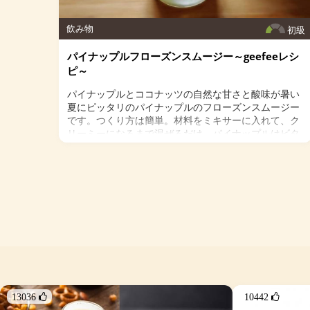
＜作り方＞
１．かぼちゃのピューレに、ラカント・シナモン・ナ
飲み物
初級
ツメグ・オールスパイスを混ぜ合わせる。
２．１．に温めたココナッツミルクを少しずつ加え混
パイナップルフローズンスムージー～geefeeレシ
ぜ合わせる。
ピ～
３．コーヒーを加え、カップに注ぐ。
４．お好みでグラスフェッドバター、MTCオイルを加
パイナップルとココナッツの自然な甘さと酸味が暑い
えてできあがり。
夏にピッタリのパイナップルのフローズンスムージー
です。つくり方は簡単。材料をミキサーに入れて、ク
リーミーになるまで混ぜるだけ。パイナップルはビタ
ミンC、ビタミンB１や、ミネラル、食物繊維とタンパ
ク質を分解しくれる酵素「ブロメライン」が多く含ま
れているので栄養たっぷり。缶詰やカットされた冷凍
パインは糖分がプラスされている可能性があるので、
できる限り生のパインを凍らせて使うことをお勧めし
ます。
＜材料＞
・パイナップル 1/2個（約200g）
・ココナッツミルク 1カップ
・ライム 小さじ１
・ミント 2～3枚
13036 
10442 