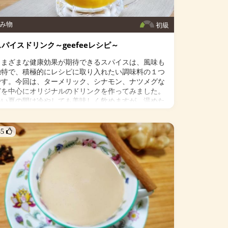
み物
初級
スパイスドリンク～geefeeレシピ～
さまざまな健康効果が期待できるスパイスは、風味も
独特で、積極的にレシピに取り入れたい調味料の１つ
です。今回は、ターメリック、シナモン、ナツメグな
どを中心にオリジナルのドリンクを作ってみました。
暑い夏の間は冷やしても美味しく飲めますが、温めた
らエアコンなどでちょっと冷えた体には最適。いろい
ろなスパイスをパターンをお好みで試してみてくださ
いね。
85 
＜材料＞
・ターメリック 小さじ 1/2
シナモン 小さじ 1/2
ナツメグ 小さじ1/4
・カイエンペッパー 少々
・胡椒 少々
・生姜 1片
・レモン果汁 小さじ２
・オリゴ糖 小さじ１（お好みで）