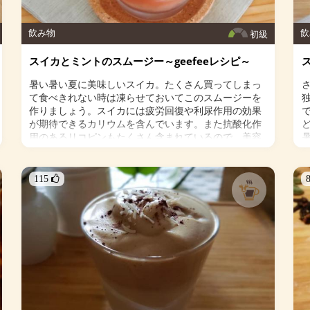
飲み物
飲
初級
スイカとミントのスムージー～geefeeレシピ～
暑い暑い夏に美味しいスイカ。たくさん買ってしまっ
て食べきれない時は凍らせておいてこのスムージーを
作りましょう。スイカには疲労回復や利尿作用の効果
が期待できるカリウムを含んでいます。また抗酸化作
用のあるリコピンもたくさん含まれているので、美容
にも嬉しいフルーツです。ミントとレモンを加えた爽
やかな味わいは夏にピッタリですよ！
115 
＜材料＞
・スイカ（冷凍）200g
・レモン果汁 大さじ３
・ミント 一つまみ（約3～5g）
・
・
オプション
・オリゴ糖 小さじ１（オプション）
・塩 少々（オプション）
＜作り方＞