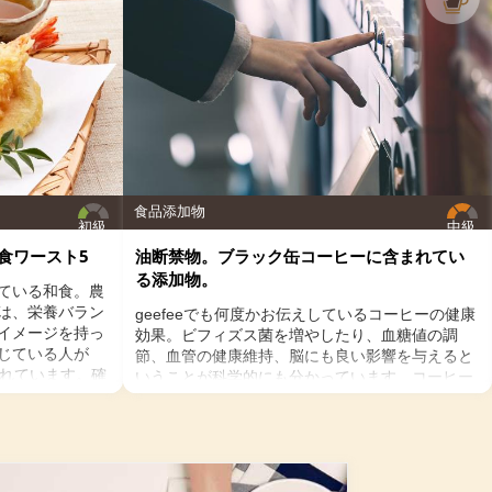
ダモン、クローブ、シナモン、スライスした生姜を入
れ、10分程弱火で煮出す。
２．ココナッツミルクを加えて温め、甜菜糖を溶か
す。
３．カップに注ぎ、お好みでシナモンパウダーを振
る。
食品添加物
初級
中級
食ワースト5
油断禁物。ブラック缶コーヒーに含まれてい
る添加物。
ている和食。農
は、栄養バラン
geefeeでも何度かお伝えしているコーヒーの健康
イメージを持っ
効果。ビフィズス菌を増やしたり、血糖値の調
感じている人が
節、血管の健康維持、脳にも良い影響を与えると
されています。確
いうことが科学的にも分かっています。コーヒー
みにフォーカス
を飲むのであればストイックにブラック、という
るかもしれませ
方が多いのでは？ミルクやクリーム入りのコー
い和食もあるの
ヒーは抗酸化物質のクロロゲン酸が体内で吸収さ
に良くない和食
れるのを阻害し、糖質である砂糖は血糖値を上げ
インスリン抵抗性を増やすことに。人工甘味料も