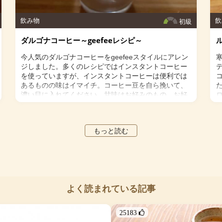
１．スイカはざく切りにして種を取り、冷凍庫で２～
３時間凍らせる。
２．スイカ、ミント、レモン果汁をミキサーに入れて
飲み物
飲
初級
攪拌する。ミキサーが回らない場合は少し水を足す。
甘味が足りない場合はお好みでオリゴ糖を加える。
ダルゴナコーヒー～geefeeレシピ～
～
３．グラスに注いでできあがり。お好みでグラスの縁
にレモン果汁を塗り、塩をつけても美味しく頂けま
今人気のダルゴナコーヒーをgeefeeスタイルにアレン
す。
ジしました。多くのレシピではインスタントコーヒー
を使っていますが、インスタントコーヒーは便利では
あるものの味はイマイチ。コーヒー豆を自ら挽いて、
濃い目に入れてください。甘味はお好みのもの、お好
みの分量で。卵白は新鮮な平飼いの卵を使いましょ
う。
＜材料＞
もっと読む
・卵白 1個分
・オリゴ糖 小さじ1～2
・濃い目に入れたコーヒー 小さじ１～２
・オーツミルク 200ml
・
・カカオパウダー、ココナッツ（ロング） 適量（オ
・
よく読まれている記事
プション）
＜作り方＞
１．ボールに卵白を入れ、ミキサーで角が立つまで泡
25183 
立てる。