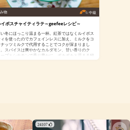
＜作り方＞
み物
１．生姜をすりおろし、レモンは絞っておく。
中級
２．カップに１.と残りのスパイスを入れ、お湯250ml
ルイボスチャイティラテ～geefeeレシピ～
300mlを注ぎ、よく混ぜる。
３．スパイスはお湯に溶けないので、混ぜながらお飲
寒い冬にほっこり温まる一杯。紅茶ではなくルイボス
み下さい。
ティを使ったのでカフェインレスに加え、ミルクをコ
コナッツミルクで代用することでコクが深まりまし
た。スパイスは爽やかなカルダモン、甘い香りのク
ローブとシナモンで香り豊かに。ポカポカと温まる秘
訣は多めの生姜。この冬、是非お試しください！
＜材料＞
・ルイボスティ 2袋（5g）
・カルダモン 10粒
・クローブ 10粒
・シナモン（スティック） 1本
生姜 20g
水 150ml
・甜菜糖またはお好みの甘味料 大さじ１～２
・シナモンパウダー（お好みで）
＜作り方＞
24107 
１．中ぐらいの鍋に水を沸かし、ルイボスティ、カル