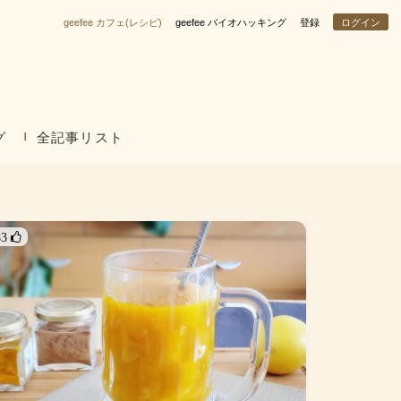
geefee カフェ(レシピ)
geefee バイオハッキング
登録
ログイン
グ
全記事リスト
83 