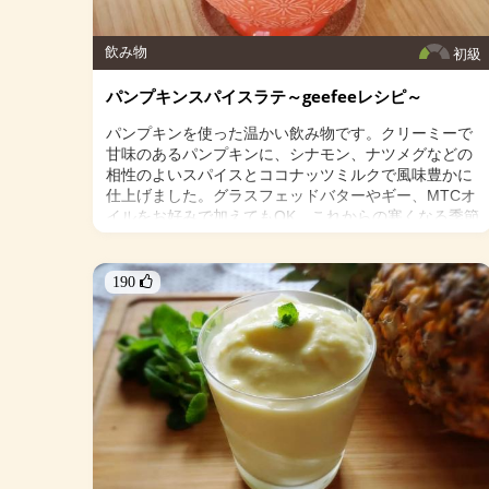
飲み物
初級
パンプキンスパイスラテ～geefeeレシピ～
パンプキンを使った温かい飲み物です。クリーミーで
甘味のあるパンプキンに、シナモン、ナツメグなどの
相性のよいスパイスとココナッツミルクで風味豊かに
仕上げました。グラスフェッドバターやギー、MTCオ
イルをお好みで加えてもOK。これからの寒くなる季節
にオススメの1杯です。
＜材料＞
190 
・かぼちゃのピューレ 40g
・ラカント 小さじ2
・シナモン 小さじ¼
・ナツメグ 少々
・オールスパイス 少々
・コーヒー 200l
・ココナッツミルク 100ml
・グラスフェッドバターまたはギ―（お好みで）
・MTCオイル