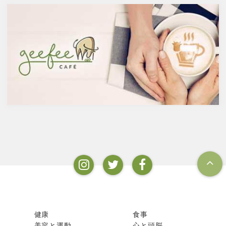
免疫力を向上させる亜鉛の吸収
酒のアルコール度数は、アル
を助けるケルセチン
コール濃度が上がると酵母が死
免疫力を保つことは、コロナウ
滅するため16度～20度が限度
イルスの対策に限らず風邪やイ
で、蒸留酒は一般的には40度～
ンフルエンザなど、さまざまな
50度、最大で90度台のアルコー
疾患に対して人の体に有益な効
ルとなります。以下が主なお酒
果を与えます。その免疫システ
の醸造酒と蒸留酒の分類です。
ムを維持するのに重要な働きを
するのが亜鉛。
健康
食事
美容と運動
心と頭脳