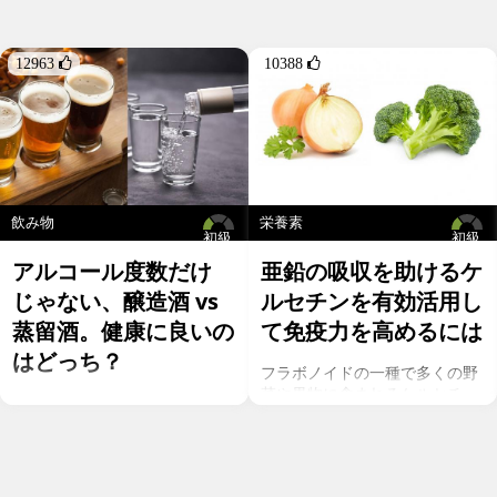
12963 
10388 
飲み物
栄養素
初級
初級
アルコール度数だけ
亜鉛の吸収を助けるケ
じゃない、醸造酒 vs
ルセチンを有効活用し
蒸留酒。健康に良いの
て免疫力を高めるには
はどっち？
フラボノイドの一種で多くの野
菜や果物に含まれるケルセチ
お酒を飲むこと自体が基本的に
ン。以前のgeefeeの記事「オメ
健康にはマイナスに働きます
ガ７のパルミトレイン酸も！美
が、どうせ飲むのであれば健康
と健康に良い成分が満載のシー
へのマイナスインパクトが少な
バックソーン」では、
いお酒を選びたいところ。焼酎