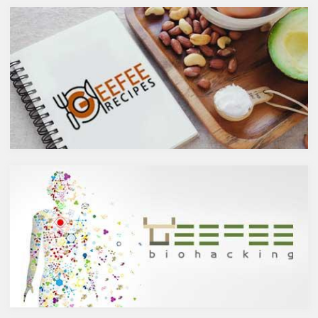
シーバックソーンの種や葉に含
やウォッカ等の蒸留酒は、度数
まれるケルセチンが、血中コレ
も高いため健康に悪そうなイ
ステロールを値を抑え心臓病の
メージで、ワインや日本酒など
リスクを軽減するということを
は何となくナチュラルな感じで
お伝えしましたが、ケルセチン
アルコール度数も低いのでそう
には抗菌抗ウィルス作用があり
悪くもなさそうなイメージです
ウイルスとの闘いを促進する可
が、実際のところどうなので
能性があると言われています。
しょうか？今回は、大きく分け
また、免疫力の維持に重要な働
て2種類あるお酒の製造方法
きを持つ亜鉛との相乗効果もあ
（醸造酒と蒸留酒）の違いに
ると考えられています。今回
よって健康に対してどのような
は、このケルセチンの健康効果
作用を与えるかにフォーカスし
と亜鉛との関連性にフォーカス
ていきます。
していきます。
醸造酒と蒸留酒の違いとは？
ケルセチンって何？
主にお酒は製造方法によって醸
人の体内で生成することができ
造酒と蒸留酒の2つと、香料や
ない植物化合物であるケルセチ
糖分、果実などを加えた混成酒
ンは、ブドウやリンゴなどの果
に分けられます。醸造酒は、果
物や、ブロッコリやトマト、タ
実や穀物のような糖分を含んだ
マネギなどの野菜、お蕎麦にも
原料を酵母によりアルコール発
含まれています。また、イチョ
酵させて造られたもの。蒸留酒
ウやセントジョーンズワートな
は、この発酵された醸造酒をさ
どのハーブやお茶にも含まれて
らに蒸留して作られたものでス
います。
ピリッツとも呼ばれます。醸造