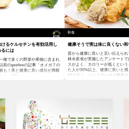
和食
初級
助けるケルセチンを有効活用し
健康そうで実は体に良くない和
めるには
昔から健康に良いと言い伝えられ
林水産省が実施したアンケートで
一種で多くの野菜や果物に含まれ
スがよく、カロリーが低くという
前のgeefeeの記事「オメガ７の
た人が30%以上、健康に良いと
酸も！美と健康に良い成分が満載
50％近く、というデータが報告
ーン」では、
かに、魚や発酵食品など栄養素の
ンの種や葉に含まれるケルセチン
すれば、和食は健康に良いと言え
テロールを値を抑え心臓病のリス
んが、健康に良いとは言い切れな
いうことをお伝えしましたが、ケ
です。今回は、健康そうで実は体
菌抗ウィルス作用がありウイルス
TOP５をお伝えします。
する可能性があると言われていま
焼き魚や魚の干物
力の維持に重要な働きを持つ亜鉛
見るからに不健康そうな焦げ焦げ
あると考えられています。今回
感なく食べている人も多いのでは
チンの健康効果と亜鉛との関連性
されることでアミノ酸(タンパク質
ていきます。