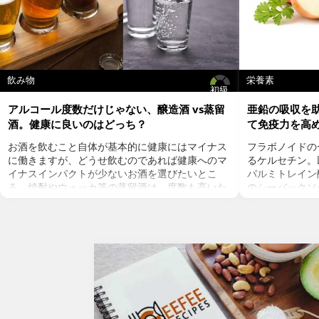
１．白滝を下茹でする。鍋にお湯に沸かし、白滝を30
秒ほど茹でる。水はしっかり切る。
２．フライパンにオリーブオイルを弱火で温め、みじ
ん切りにしたニンニク、輪切りにした鷹の爪を炒め
る。
３．芽キャベツを半分に切り、ベーコンは食べやすい
飲み物
栄養素
初級
大きさに切り、２．に加え炒める。
４．白滝を加えて絡めるように混ぜ合わせ、塩・胡椒
アルコール度数だけじゃない、醸造酒 vs蒸留
亜鉛の吸収を
で味を調えてできあがり。
酒。健康に良いのはどっち？
て免疫力を高
お酒を飲むこと自体が基本的に健康にはマイナス
フラボノイドの
に働きますが、どうせ飲むのであれば健康へのマ
るケルセチン。以
イナスインパクトが少ないお酒を選びたいとこ
パルミトレイン
ろ。焼酎やウォッカ等の蒸留酒は、度数も高いた
のシーバックソ
め健康に悪そうなイメージで、ワインや日本酒な
シーバックソー
どは何となくナチュラルな感じでアルコール度数
が、血中コレス
も低いのでそう悪くもなさそうなイメージです
クを軽減すると
が、実際のところどうなのでしょうか？今回は、
ルセチンには抗
大きく分けて2種類あるお酒の製造方法（醸造酒
との闘いを促進
と蒸留酒）の違いによって健康に対してどのよう
す。また、免疫
な作用を与えるかにフォーカスしていきます。
との相乗効果も
醸造酒と蒸留酒の違いとは？
は、このケルセ
主にお酒は製造方法によって醸造酒と蒸留酒の2
にフォーカスし