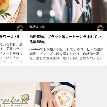
食品添加物
初級
中級
食ワースト5
油断禁物。ブラック缶コーヒーに含まれてい
る添加物。
ている和食。農
は、栄養バラン
geefeeでも何度かお伝えしているコーヒーの健康
イメージを持っ
効果。ビフィズス菌を増やしたり、血糖値の調
感じている人が
節、血管の健康維持、脳にも良い影響を与えると
されています。確
いうことが科学的にも分かっています。コーヒー
みにフォーカス
を飲むのであればストイックにブラック、という
るかもしれませ
方が多いのでは？ミルクやクリーム入りのコー
い和食もあるの
ヒーは抗酸化物質のクロロゲン酸が体内で吸収さ
に良くない和食
れるのを阻害し、糖質である砂糖は血糖値を上げ
インスリン抵抗性を増やすことに。人工甘味料も
さまざまなリスクを懸念するとおススメできませ
の焼き魚を違和
ん。お気に入りの豆を挽いて家で飲むコーヒーが
？魚が高温調理
ベストではありますが、外出先ではブラック缶
)とクレアチン
コーヒーという選択肢もありますよね。でも、ブ