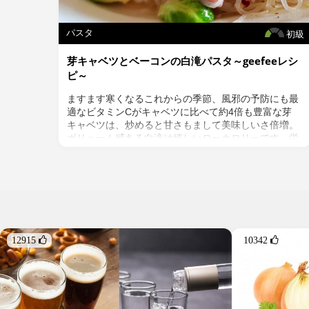
パスタ
初級
芽キャベツとベーコンの白滝パスタ～geefeeレシ
ピ～
ますます寒くなるこれからの季節、風邪の予防にも最
適なビタミンCがキャベツに比べて約4倍も豊富な芽
キャベツは、炒めると甘さもまして美味しいさ倍増。
ボリューム感ある白滝は嬉しいローカロリーです。栄
養面も満足感も高く簡単に作れる一皿です。
＜材料＞
・白滝 200g
・芽キャベツ 8～10個
・ベーコン ２～3枚（約50g）
・オリーブオイル 大さじ１
12915 
10342 
・ニンニク 1片
・鷹の爪 1/2個
・塩・胡椒 少々
＜作り方＞