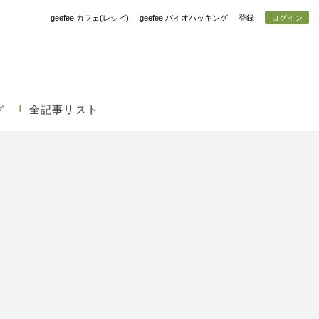
geefee カフェ(レシピ)
geefee バイオハッキング
登録
ログイン
グ
全記事リスト