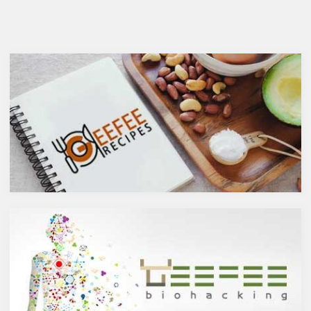
健康にはマイナスに働きます
ガ７のパルミトレイン酸も！美
が、どうせ飲むのであれば健康
と健康に良い成分が満載のシー
へのマイナスインパクトが少な
バックソーン」では、
いお酒を選びたいところ。焼酎
シーバックソーンの種や葉に含
やウォッカ等の蒸留酒は、度数
まれるケルセチンが、血中コレ
も高いため健康に悪そうなイ
ステロールを値を抑え心臓病の
メージで、ワインや日本酒など
リスクを軽減するということを
は何となくナチュラルな感じで
お伝えしましたが、ケルセチン
アルコール度数も低いのでそう
には抗菌抗ウィルス作用があり
悪くもなさそうなイメージです
ウイルスとの闘いを促進する可
が、実際のところどうなので
能性があると言われています。
しょうか？今回は、大きく分け
また、免疫力の維持に重要な働
て2種類あるお酒の製造方法
きを持つ亜鉛との相乗効果もあ
（醸造酒と蒸留酒）の違いに
ると考えられています。今回
よって健康に対してどのような
は、このケルセチンの健康効果
作用を与えるかにフォーカスし
と亜鉛との関連性にフォーカス
ていきます。
していきます。
醸造酒と蒸留酒の違いとは？
ケルセチンって何？
主にお酒は製造方法によって醸
人の体内で生成することができ
造酒と蒸留酒の2つと、香料や
ない植物化合物であるケルセチ
糖分、果実などを加えた混成酒
ンは、ブドウやリンゴなどの果
に分けられます。醸造酒は、果
物や、ブロッコリやトマト、タ
実や穀物のような糖分を含んだ
マネギなどの野菜、お蕎麦にも
原料を酵母によりアルコール発