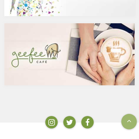
含まれています。また、イチョ
酵させて造られたもの。蒸留酒
ウやセントジョーンズワートな
は、この発酵された醸造酒をさ
どのハーブやお茶にも含まれて
らに蒸留して作られたものでス
います。
ピリッツとも呼ばれます。醸造
免疫力を向上させる亜鉛の吸収
酒のアルコール度数は、アル
を助けるケルセチン
コール濃度が上がると酵母が死
免疫力を保つことは、コロナウ
滅するため16度～20度が限度
イルスの対策に限らず風邪やイ
で、蒸留酒は一般的には40度～
ンフルエンザなど、さまざまな
50度、最大で90度台のアルコー
疾患に対して人の体に有益な効
ルとなります。以下が主なお酒
果を与えます。その免疫システ
の醸造酒と蒸留酒の分類です。
ムを維持するのに重要な働きを
するのが亜鉛。