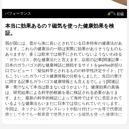
パフォーマンス
初級
本当に効果あるの？磁気を使った健康効果を検
証。
我が国には、昔から体に良いとされている日本特有の健康法があ
ります。これらの健康法の一部は実際に効果がありそうなものも
ありますが、多くは欧米では相手にされていないようないわゆる
「ガラパゴス」的な健康法だと言えます。以前の記事[関連記事：
日本のガラパゴス的な健康神話に挑戦するサイトをgeefee的切り
口でレビュー！「疑似科学とされるものの科学性評定サイト」]で
もこういったガラパゴス健康情報の分析をしました。先日の青汁
に関する記事もガラパゴス健康情報とも言えるでしょう[関連記
事：青汁なんて本当は飲まないほうがよい？]。健康効果の真偽
は、研究結果による科学的根拠を基に検証される必要がありま
す。また、最新の科学的検証によって海外ではすでに否定されて
いるような健康法もいまだに日本では信じられていたりします。
今回は、ネックレスやブレスレットや貼り付けシール等で代替治
療として今でも一般家庭で使用されている磁気を使った健康法に
フォーカスをしていきます。