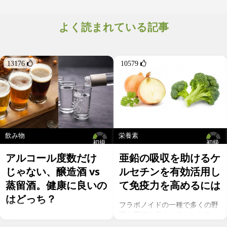
そもそもなぜ磁気が健康に良いと言われだしたのか？
磁気の健康効果は、今から500年位前のルネサンス期に、磁気が
持つエネルギーが病気や感染症を防ぐということが信じられたこ
よく読まれている記事
とから始まったと言われています。その後、医学の進歩に伴い
1800年代には磁気の健康効果はないとされましたが、磁性と生体
のシステムを研究したいたカナダ人の博士Albert Roy Davis(アル
バートロイデイビス)により1970年代後半に、磁気エネルギーは
13176 
10579 
悪性の細胞を殺し、関節炎の痛みを和らげるという主張と共に本
を出版したことから磁気の健康効果の実用化が加熱されたと言わ
れています。
飲み物
栄養素
初級
初級
アルコール度数だけ
亜鉛の吸収を助けるケ
じゃない、醸造酒 vs
ルセチンを有効活用し
蒸留酒。健康に良いの
て免疫力を高めるには
はどっち？
フラボノイドの一種で多くの野
菜や果物に含まれるケルセチ
お酒を飲むこと自体が基本的に
ン。以前のgeefeeの記事「オメ