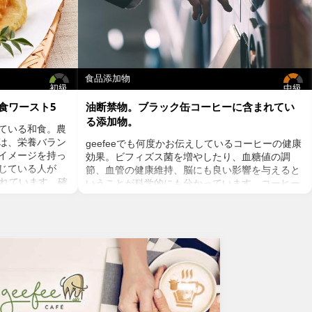
食品添加物
初級
中級
食ワースト5
油断禁物。ブラック缶コーヒーに含まれてい
る添加物。
ている和食。農
は、栄養バラン
geefeeでも何度かお伝えしているコーヒーの健康
イメージを持っ
効果。ビフィズス菌を増やしたり、血糖値の調
感じている人が
節、血管の健康維持、脳にも良い影響を与えると
されています。確
いうことが科学的にも分かっています。コーヒー
みにフォーカス
を飲むのであればストイックにブラック、という
るかもしれませ
方が多いのでは？ミルクやクリーム入りのコー
い和食もあるの
ヒーは抗酸化物質のクロロゲン酸が体内で吸収さ
に良くない和食
れるのを阻害し、糖質である砂糖は血糖値を上げ
インスリン抵抗性を増やすことに。人工甘味料も
さまざまなリスクを懸念するとおススメできませ
の焼き魚を違和
ん。お気に入りの豆を挽いて家で飲むコーヒーが
？魚が高温調理
ベストではありますが、外出先ではブラック缶
)とクレアチン
コーヒーという選択肢もありますよね。でも、ブ