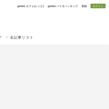
geefee カフェ(レシピ)
geefee バイオハッキング
登録
ログイン
グ
全記事リスト