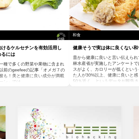
和食
初級
助けるケルセチンを有効活用し
健康そうで実は体に良くない和
めるには
昔から健康に良いと言い伝えられ
林水産省が実施したアンケートで
一種で多くの野菜や果物に含まれ
スがよく、カロリーが低くという
前のgeefeeの記事「オメガ７の
た人が30%以上、健康に良いと
酸も！美と健康に良い成分が満載
50％近く、というデータが報告
ーン」では、
かに、魚や発酵食品など栄養素の
ンの種や葉に含まれるケルセチン
すれば、和食は健康に良いと言え
テロールを値を抑え心臓病のリス
んが、健康に良いとは言い切れな
いうことをお伝えしましたが、ケ
です。今回は、健康そうで実は体
菌抗ウィルス作用がありウイルス
TOP５をお伝えします。
する可能性があると言われていま
焼き魚や魚の干物
力の維持に重要な働きを持つ亜鉛
見るからに不健康そうな焦げ焦げ
あると考えられています。今回
感なく食べている人も多いのでは
チンの健康効果と亜鉛との関連性
されることでアミノ酸(タンパク質
ていきます。