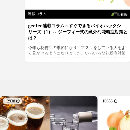
連載コラム
初級
geefee連載コラム～すぐできるバイオハックシ
リーズ（1）～ ジーフィー式の意外な花粉症対策と
は？
今年も花粉症の季節になり、マスクをしている人をよ
く見かけるようになりました。いろいろな花粉症対策
グッズや薬が販売され、お医者さんも患者で大繁盛の
この季節。以前は花粉症でなかったのに最近になって
花粉症に悩まされるようになった、という人も多く、
まさに国民病の様相を呈しています。
もともとアレルギー体質の私も、以前は春と秋の年2
回、頭痛や眼のかゆみ、湿疹を伴う激しい花粉症に悩
まされていました。でも2年ほど前からほぼ完治。昔
12938 
10358 
のあの苦悩がうそのようです。
今まで気づかなかった身体的ストレスの原因とは？
体にかかっているストレスの総量が一定レベルを超え