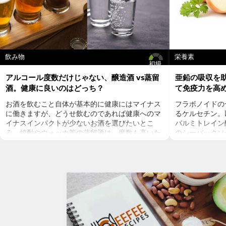
ると、花粉症をはじめとしたさまざまな炎症と関連し
た疾患となって表面化する、というのが個人的な経験
から得た実感で、1つのことをすれば簡単に治る、と
いうものでは本来ないはずです。これらの身体的スト
レスの全体量をいかに減らすかが重要。でも、健康志
向のgeefee読者は、すでに体へのストレスの低減に向
飲み物
栄養素
けてさまざまな工夫をされていることと思います。な
初級
のに花粉症は悪くなる一方なのはなぜか？ 今まで気
アルコール度数だけじゃない、醸造酒 vs蒸留
亜鉛の吸収を
づいていなかった身体的ストレスの原因があるので
酒。健康に良いのはどっち？
て免疫力を高
は？
お酒を飲むこと自体が基本的に健康にはマイナス
フラボノイドの
花粉症で苦しんでいた頃、このようなことをいろいろ
に働きますが、どうせ飲むのであれば健康へのマ
るケルセチン。以
考えていました。で、思い当たることが1つありまし
イナスインパクトが少ないお酒を選びたいとこ
パルミトレイン
た。電磁波です。電磁波の体への悪影響については、
ろ。焼酎やウォッカ等の蒸留酒は、度数も高いた
のシーバックソ
近年いろいろな研究がなされています。携帯電話から
め健康に悪そうなイメージで、ワインや日本酒な
シーバックソー
出る電磁波は至近距離だと大変強力なのです。人類の
どは何となくナチュラルな感じでアルコール度数
が、血中コレス
長い進化の過程で経験したことのない強さの電磁波を
も低いのでそう悪くもなさそうなイメージです
クを軽減すると
現代人が日常的に浴びていることは紛れもない真実。
が、実際のところどうなのでしょうか？今回は、
ルセチンには抗
そこで、ぜひトライしていただきたいgeefee式の花粉
大きく分けて2種類あるお酒の製造方法（醸造酒
との闘いを促進
症対策のベスト１はこれ……。
と蒸留酒）の違いによって健康に対してどのよう
す。また、免疫
な作用を与えるかにフォーカスしていきます。
との相乗効果も
醸造酒と蒸留酒の違いとは？
は、このケルセ
主にお酒は製造方法によって醸造酒と蒸留酒の2
にフォーカスし