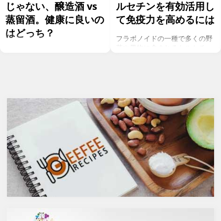
じゃない、醸造酒 vs
ルセチンを有効活用し
蒸留酒。健康に良いの
て免疫力を高めるには
はどっち？
フラボノイドの一種で多くの野
菜や果物に含まれるケルセチ
お酒を飲むこと自体が基本的に
ン。以前のgeefeeの記事「オメ
健康にはマイナスに働きます
ガ７のパルミトレイン酸も！美
が、どうせ飲むのであれば健康
と健康に良い成分が満載のシー
へのマイナスインパクトが少な
バックソーン」では、
いお酒を選びたいところ。焼酎
シーバックソーンの種や葉に含
やウォッカ等の蒸留酒は、度数
まれるケルセチンが、血中コレ
も高いため健康に悪そうなイ
ステロールを値を抑え心臓病の
メージで、ワインや日本酒など
リスクを軽減するということを
は何となくナチュラルな感じで
お伝えしましたが、ケルセチン
アルコール度数も低いのでそう
には抗菌抗ウィルス作用があり
悪くもなさそうなイメージです
ウイルスとの闘いを促進する可
が、実際のところどうなので
能性があると言われています。
しょうか？今回は、大きく分け
また、免疫力の維持に重要な働
て2種類あるお酒の製造方法
きを持つ亜鉛との相乗効果もあ
（醸造酒と蒸留酒）の違いに
ると考えられています。今回
よって健康に対してどのような
は、このケルセチンの健康効果
作用を与えるかにフォーカスし
と亜鉛との関連性にフォーカス
ていきます。
していきます。
醸造酒と蒸留酒の違いとは？