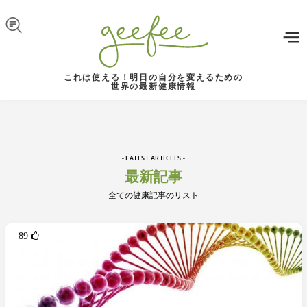
Skip to navigation
メインコンテンツに移動
これは使える！明日の自分を変えるための
世界の最新健康情報
- LATEST ARTICLES -
最新記事
全ての健康記事のリスト
89 