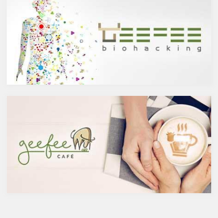
ケルセチンって何？
主にお酒は製造方法によって醸
人の体内で生成することができ
造酒と蒸留酒の2つと、香料や
ない植物化合物であるケルセチ
糖分、果実などを加えた混成酒
ンは、ブドウやリンゴなどの果
に分けられます。醸造酒は、果
物や、ブロッコリやトマト、タ
実や穀物のような糖分を含んだ
マネギなどの野菜、お蕎麦にも
原料を酵母によりアルコール発
含まれています。また、イチョ
酵させて造られたもの。蒸留酒
ウやセントジョーンズワートな
は、この発酵された醸造酒をさ
どのハーブやお茶にも含まれて
らに蒸留して作られたものでス
います。
ピリッツとも呼ばれます。醸造
免疫力を向上させる亜鉛の吸収
酒のアルコール度数は、アル
を助けるケルセチン
コール濃度が上がると酵母が死
免疫力を保つことは、コロナウ
滅するため16度～20度が限度
イルスの対策に限らず風邪やイ
で、蒸留酒は一般的には40度～
ンフルエンザなど、さまざまな
50度、最大で90度台のアルコー
疾患に対して人の体に有益な効
ルとなります。以下が主なお酒
果を与えます。その免疫システ
の醸造酒と蒸留酒の分類です。
ムを維持するのに重要な働きを
するのが亜鉛。