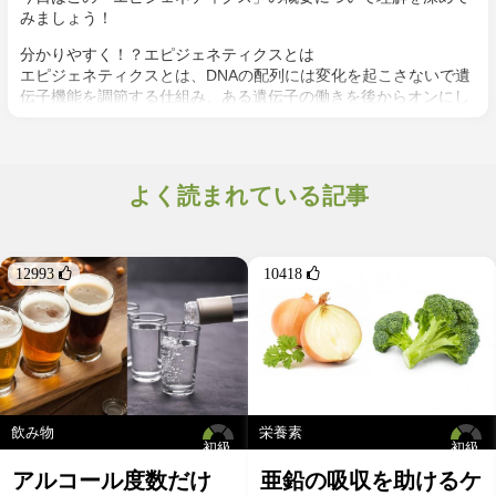
みましょう！
分かりやすく！？エピジェネティクスとは
エピジェネティクスとは、DNAの配列には変化を起こさないで遺
伝子機能を調節する仕組み、ある遺伝子の働きを後からオンにし
たりオフにしたりすることで、生体の形質・性質を変化させる現
象[2]…とでも言いましょうか。
私たちの身体の各組織の個人差、身体的・精神的特徴は、ヒト細
よく読まれている記事
胞の核の内部で、染色体の中にある２重のらせん構造をしたDNA
の間に存在するA（アデニン）、T（チミン）、G（グアニン）、
C（シトシン）配列によって決定される遺伝情報（遺伝子）の違
いによってもたらされます[3]。
12993 
10418 
飲み物
栄養素
初級
初級
アルコール度数だけ
亜鉛の吸収を助けるケ