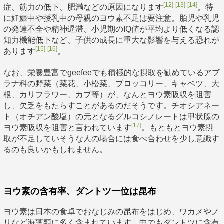
[12]
[13]
[14]
症、筋力の低下、肥満などの原因になります
。特
に妊娠中や授乳中の母親のヨウ素不足は要注意。胎児や乳児
の発達不全や精神遅滞、小児期のIQ値が平均より低くなる認
知力機能低下など、子供の成長に重大な影響を与える恐れが
[15]
[16]
あります
。
なお、栄養豊富でgeefeeでも積極的な摂取を勧めているアブ
ラナ科の野菜（菜花、小松菜、ブロッコリー、キャベツ、大
根、カリフラワー、カブ等）が、なんとヨウ素吸収を阻害
し、欠乏をもたらすことがあるのだそうです。チオシアネー
ト（オチアン酸塩）の元となるグルコシノレートは甲状腺の
[17]
ヨウ素吸収を阻害と言われています
。もともとヨウ素摂
取が不足していそうな人の場合には食べ合わせを少し意識す
るのも良いかもしれません。
ヨウ素の含有率、ダントツ一位は昆布
ヨウ素は日本の食卓でおなじみの昆布をはじめ、ワカメやノ
リなど海藻類に多く含まれています。中でもダントツに含有