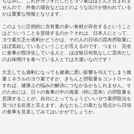
ちなみに、これがカツオだしだとヨウ素はほとんど含まれま
せんので、外食の場合などはどのような出汁が使われている
かは重要な情報となります。
このように圧倒的に含有量の多い食材が存在するということ
はどういうことを意味するのか？それは、日本人にとって、
ヨウ素欠乏か過剰かどうかは、その人の日頃の昆布摂取量に
ほぼ直結しているということが言えるのです。つまり、完全
に食事が西洋化している人と、ほぼ毎日何気なしに昆布だし
のお味噌汁を食べている人とでは大違いなのです！
欠乏しても過剰になっても健康に悪い影響を与えてしまう微
量ミネラルのヨウ素ですが、きちんと摂取量をコントロール
すれば、健康上の悩みの解決につながるかもしれません。そ
のためには、日々の食事の中の海藻（特に昆布）の摂取量を
意識することが、自分にとってちょうどいいヨウ素摂取法を
見つける近道と言えます。あなたもこの新たな視点から日頃
の食事を見直してみてはいかがでしょうか。