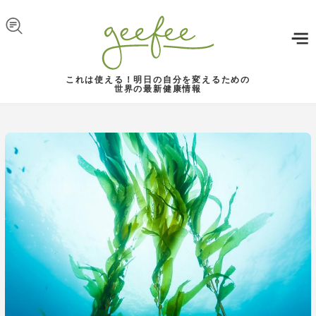
Skip to navigation
メインコンテンツに移動
これは使える！明日の自分を変えるための
世界の最新健康情報