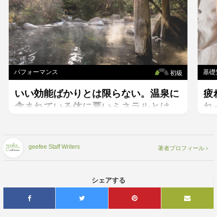
パフォーマンス
基礎
初級
いい効能ばかりとは限らない。温泉に
疲
含まれている体に悪いミネラルとは。
れ
腺
geefee Staff Writers
著者プロフィール ›
シェアする