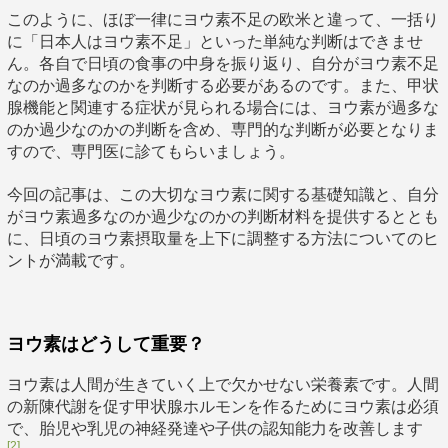
このように、ほぼ一律にヨウ素不足の欧米と違って、一括り
に「日本人はヨウ素不足」といった単純な判断はできませ
ん。各自で日頃の食事の中身を振り返り、自分がヨウ素不足
なのか過多なのかを判断する必要があるのです。また、甲状
腺機能と関連する症状が見られる場合には、ヨウ素が過多な
のか過少なのかの判断を含め、専門的な判断が必要となりま
すので、専門医に診てもらいましょう。
今回の記事は、この大切なヨウ素に関する基礎知識と、自分
がヨウ素過多なのか過少なのかの判断材料を提供するととも
に、日頃のヨウ素摂取量を上下に調整する方法についてのヒ
ントが満載です。
ヨウ素はどうして重要？
ヨウ素は人間が生きていく上で欠かせない栄養素です。人間
の新陳代謝を促す甲状腺ホルモンを作るためにヨウ素は必須
で、胎児や乳児の神経発達や子供の認知能力を改善します
[2]