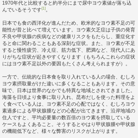
1970年代と比較すると約半分にまで尿中ヨウ素値が落ち込
[1]
んでいるそうです
。
日本でも食の西洋化が進んだため、欧米的なヨウ素不足の可
能性が昔と比べて増えています。ヨウ素欠乏症は子供の発育
不良や甲状腺の疾病などの健康リスクをもたらし、重症化す
ると命に関わることもある深刻な症状。また、ヨウ素が不足
すると慢性疲労、冷え症、筋力低下、肥満など、現代人にあ
りがちな症状が起きやすくなります（もちろんこれらの症状
にはヨウ素不足以外の要因もたくさん考えられますが）。
一方で、伝統的な日本食を取り入れている人の場合、むしろ
ヨウ素摂取量がけた違いに多くなることもあります。その意
味で、日本は世界のなかでも特異な地域とされてきました。
海藻を日頃より食事に取り入れ、昆布だしを使った料理をよ
く食べている人は、ヨウ素不足の心配ではなく、むしろヨウ
素過多による甲状腺腫などの心配が出てきます。沿岸地域の
住人ですと、平均必要量の数百倍のヨウ素を摂取している
ケースもよくあること。そうするとやはり甲状腺腫や甲状腺
の機能低下など、様々な弊害のリスクが上がります。