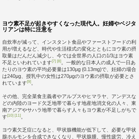
ヨウ素不足が起きやすくなった現代人。妊婦やベジタ
リアンは特に注意を
自炊率が減って、インスタント食品やファーストフードの利
用が増えるなど、時代や生活様式の変化とともにヨウ素の摂
取量はだんだん減少し、今では全世界の人口の1/3はヨウ素
[7]
[8]
不足といわれています
。一般的な日本人の成人で一日あ
たりのヨウ素の平均必要量は130μg (0.13mg)で、妊婦の場合
は240μg、授乳中の女性は270μgのヨウ素の摂取が必要とさ
[9]
れています
。
その他、完全菜食主義者やアルプスやヒマラヤ、アンデスな
どの内陸のヨード欠乏地帯で暮らす地産地消文化の人々、東
南アジアやサハラ地帯で暮らす人々もヨウ素が不足しがちで
[10]
[11]
す
。
ヨウ素欠乏症になると、甲状腺機能が低下して、必要な甲状
腺ホルモンを合成できなくなり、甲状腺腫、慢性疲労、冷え