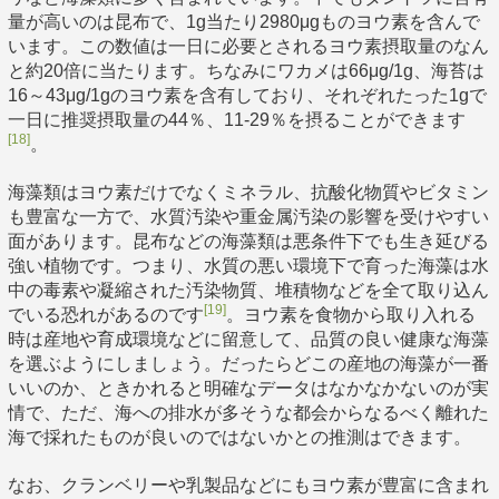
量が高いのは昆布で、1g当たり2980μgものヨウ素を含んで
います。この数値は一日に必要とされるヨウ素摂取量のなん
と約20倍に当たります。ちなみにワカメは66μg/1g、海苔は
16～43μg/1gのヨウ素を含有しており、それぞれたった1gで
一日に推奨摂取量の44％、11-29％を摂ることができます
[18]
。
海藻類はヨウ素だけでなくミネラル、抗酸化物質やビタミン
も豊富な一方で、水質汚染や重金属汚染の影響を受けやすい
面があります。昆布などの海藻類は悪条件下でも生き延びる
強い植物です。つまり、水質の悪い環境下で育った海藻は水
中の毒素や凝縮された汚染物質、堆積物などを全て取り込ん
[19]
でいる恐れがあるのです
。ヨウ素を食物から取り入れる
時は産地や育成環境などに留意して、品質の良い健康な海藻
を選ぶようにしましょう。だったらどこの産地の海藻が一番
いいのか、ときかれると明確なデータはなかなかないのが実
情で、ただ、海への排水が多そうな都会からなるべく離れた
海で採れたものが良いのではないかとの推測はできます。
なお、クランベリーや乳製品などにもヨウ素が豊富に含まれ