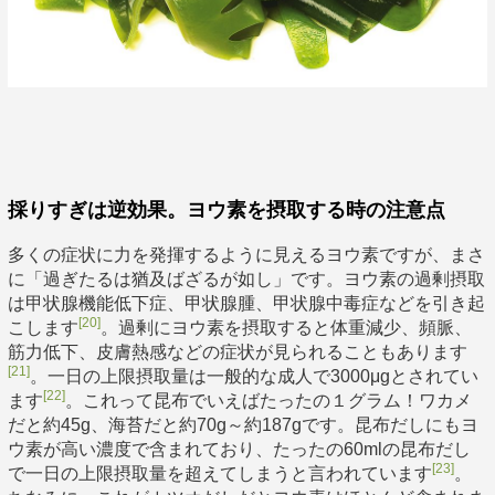
採りすぎは逆効果。ヨウ素を摂取する時の注意点
多くの症状に力を発揮するように見えるヨウ素ですが、まさ
に「過ぎたるは猶及ばざるが如し」です。ヨウ素の過剰摂取
は甲状腺機能低下症、甲状腺腫、甲状腺中毒症などを引き起
[20]
こします
。過剰にヨウ素を摂取すると体重減少、頻脈、
筋力低下、皮膚熱感などの症状が見られることもあります
[21]
。一日の上限摂取量は一般的な成人で3000μgとされてい
[22]
ます
。これって昆布でいえばたったの１グラム！ワカメ
だと約45g、海苔だと約70g～約187gです。昆布だしにもヨ
ウ素が高い濃度で含まれており、たったの60mlの昆布だし
[23]
で一日の上限摂取量を超えてしまうと言われています
。