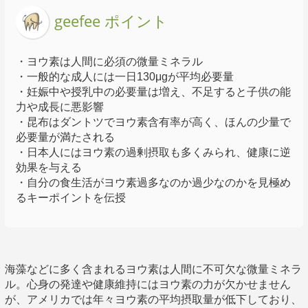
geefee ポイント
・ヨウ素は人間に必須の微量ミネラル
・一般的な成人には一日130μgが平均必要量
・妊娠中や授乳中の必要量は増え、不足すると子供の能
力や成長に悪影響
・昆布はダントツでヨウ素含有率が高く、ほんの少量で
必要量が満たされる
・日本人にはヨウ素の過剰摂取も多くみられ、健康に逆
効果を与える
・自分の食生活がヨウ素過多なのか過少なのかを見極め
るキーポイントを伝授
海藻などに多く含まれるヨウ素は人間に不可欠な微量ミネラ
ル。心身の発達や健康維持にはヨウ素の力が欠かせません
が、アメリカでは年々ヨウ素の平均摂取量が低下しており、