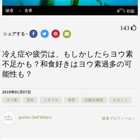
健康
›
食事
初級
143 
シェアする ›
冷え症や疲労は、もしかしたらヨウ素
不足かも？和食好きはヨウ素過多の可
能性も？
2019年01月07日
ヨウ素
昆布
ミネラル
海苔
抗酸化物質
ビタミン
geefee Staff Writers
著者プロフィール ›