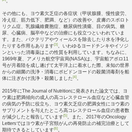
。
その他にも、ヨウ素欠乏症の各症状（甲状腺腫、慢性疲労、
冷え症、筋力低下、肥満、など）の改善や、皮膚のスポロト
リクム症、乳腺繊維嚢胞症、糖尿病性潰瘍、目の病気、糖
尿、心臓病、脳卒中などの治療にも役立つといわれていま
す。また、バクテリアやウィールスを除去したり水を浄化し
[3]
たりする作用もあります
。いわゆるヨードチンキやイソジ
ンといった消毒薬はこの性質を利用しています。ちなみに、
1969年夏、アメリカ航空宇宙局(NASA)は、宇宙船アポロ11
号が月着陸を成し遂げて太平洋上に着水した際、未知の世界
からの細菌の洗浄・消毒にポビドンヨードの殺菌消毒剤を船
[4]
体に注ぎかけ洗浄・殺菌しました
。
2015年にThe Journal of Nutritionに発表された論文では、ヨ
ウ素は肥満傾向の成人の高コレステロール血症など心臓血管
の病気の予防に役立ち、ヨウ素欠乏症の肥満女性にヨウ素の
サプリメントを与えたところ高コレステロール血症の患者数
[5]
が減少したと報告しています
。また、2017年のOncology
Lettersではヨウ素が子宮頸がんの再発防止の補完治療として
[6]
期待できるとしています
。