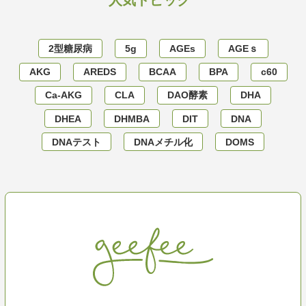
2型糖尿病
5g
AGEs
AGEｓ
AKG
AREDS
BCAA
BPA
c60
Ca-AKG
CLA
DAO酵素
DHA
DHEA
DHMBA
DIT
DNA
DNAテスト
DNAメチル化
DOMS