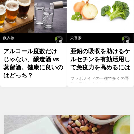
飲み物
栄養素
初級
初級
アルコール度数だけ
亜鉛の吸収を助けるケ
じゃない、醸造酒 vs
ルセチンを有効活用し
蒸留酒。健康に良いの
て免疫力を高めるには
はどっち？
フラボノイドの一種で多くの野
菜や果物に含まれるケルセチ
お酒を飲むこと自体が基本的に
ン。以前のgeefeeの記事「オメ
健康にはマイナスに働きます
ガ７のパルミトレイン酸も！美
が、どうせ飲むのであれば健康
と健康に良い成分が満載のシー
へのマイナスインパクトが少な
バックソーン」では、
いお酒を選びたいところ。焼酎
シーバックソーンの種や葉に含
やウォッカ等の蒸留酒は、度数
まれるケルセチンが、血中コレ
も高いため健康に悪そうなイ
ステロールを値を抑え心臓病の
メージで、ワインや日本酒など
リスクを軽減するということを
は何となくナチュラルな感じで