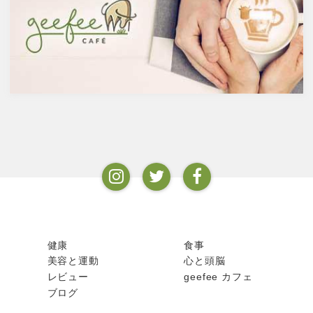
で、蒸留酒は一般的には40度～
ンフルエンザなど、さまざまな
50度、最大で90度台のアルコー
疾患に対して人の体に有益な効
ルとなります。以下が主なお酒
果を与えます。その免疫システ
の醸造酒と蒸留酒の分類です。
ムを維持するのに重要な働きを
するのが亜鉛。
健康
食事
美容と運動
心と頭脳
レビュー
geefee カフェ
ブログ