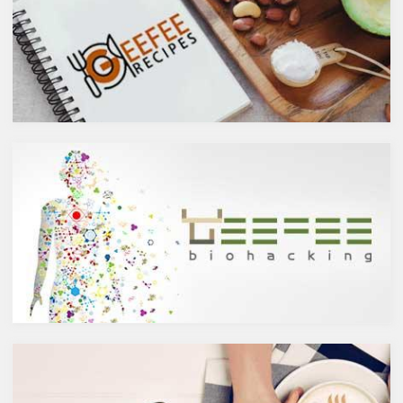
お伝えしましたが、ケルセチン
アルコール度数も低いのでそう
には抗菌抗ウィルス作用があり
悪くもなさそうなイメージです
ウイルスとの闘いを促進する可
が、実際のところどうなので
能性があると言われています。
しょうか？今回は、大きく分け
また、免疫力の維持に重要な働
て2種類あるお酒の製造方法
きを持つ亜鉛との相乗効果もあ
（醸造酒と蒸留酒）の違いに
ると考えられています。今回
よって健康に対してどのような
は、このケルセチンの健康効果
作用を与えるかにフォーカスし
と亜鉛との関連性にフォーカス
ていきます。
していきます。
醸造酒と蒸留酒の違いとは？
ケルセチンって何？
主にお酒は製造方法によって醸
人の体内で生成することができ
造酒と蒸留酒の2つと、香料や
ない植物化合物であるケルセチ
糖分、果実などを加えた混成酒
ンは、ブドウやリンゴなどの果
に分けられます。醸造酒は、果
物や、ブロッコリやトマト、タ
実や穀物のような糖分を含んだ
マネギなどの野菜、お蕎麦にも
原料を酵母によりアルコール発
含まれています。また、イチョ
酵させて造られたもの。蒸留酒
ウやセントジョーンズワートな
は、この発酵された醸造酒をさ
どのハーブやお茶にも含まれて
らに蒸留して作られたものでス
います。
ピリッツとも呼ばれます。醸造
免疫力を向上させる亜鉛の吸収
酒のアルコール度数は、アル
を助けるケルセチン
コール濃度が上がると酵母が死
免疫力を保つことは、コロナウ
滅するため16度～20度が限度
イルスの対策に限らず風邪やイ