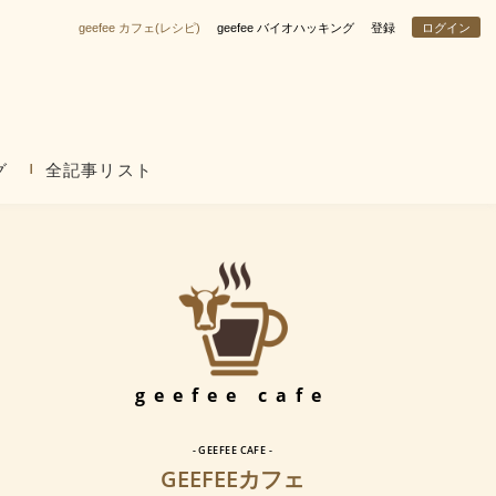
geefee カフェ(レシピ)
geefee バイオハッキング
登録
ログイン
グ
全記事リスト
geefee cafe
- GEEFEE CAFE -
GEEFEEカフェ