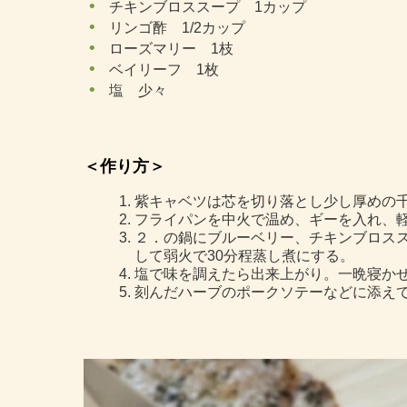
チキンブロススープ 1カップ
リンゴ酢 1/2カップ
ローズマリー 1枝
ベイリーフ 1枚
塩 少々
＜作り方＞
紫キャベツは芯を切り落とし少し厚めの
フライパンを中火で温め、ギーを入れ、
２．の鍋にブルーベリー、チキンブロス
して弱火で30分程蒸し煮にする。
塩で味を調えたら出来上がり。一晩寝か
刻んだハーブのポークソテーなどに添え