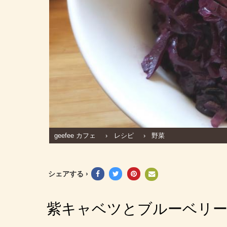
geefee カフェ
›
レシピ
›
野菜
シェアする ›
紫キャベツとブルーベリーの