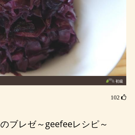
初級
102 
ブレゼ～geefeeレシピ～