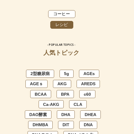
コーヒー
レシピ
- POPULAR TOPICS -
人気トピック
2型糖尿病
5g
AGEs
AGEｓ
AKG
AREDS
BCAA
BPA
c60
Ca-AKG
CLA
DAO酵素
DHA
DHEA
DHMBA
DIT
DNA