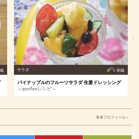
〉
サラダ
初級
初級
ピ
パイナップルのフルーツサラダ 生姜ドレッシング
～geefeeレシピ～
著者プロフィール ›