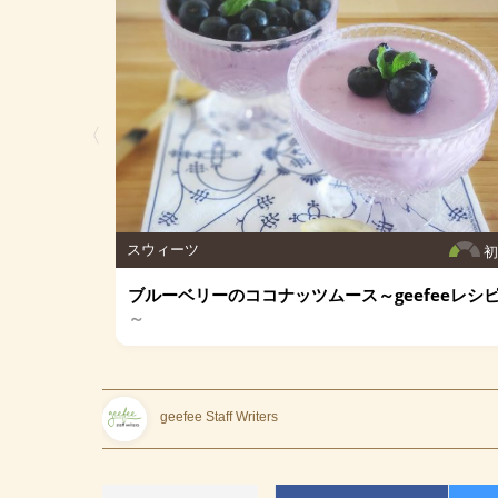
〈
スウィーツ
ブルーベリーのココナッツムース～geefeeレシ
～
geefee Staff Writers