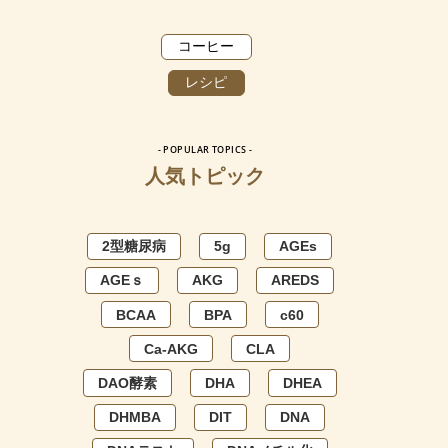
コーヒー
レシピ
- POPULAR TOPICS -
人気トピック
2型糖尿病
5g
AGEs
AGEｓ
AKG
AREDS
BCAA
BPA
c60
Ca-AKG
CLA
DAO酵素
DHA
DHEA
DHMBA
DIT
DNA