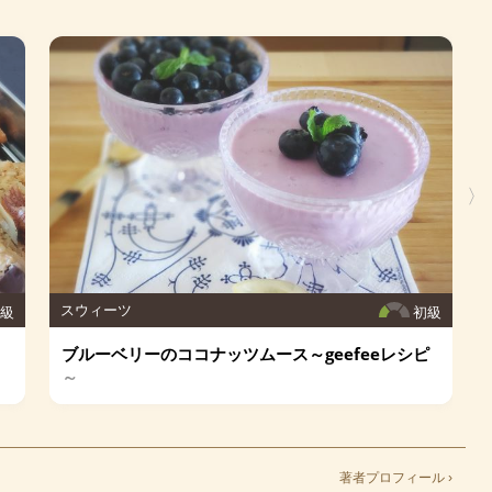
〉
スウィーツ
初級
初級
ブルーベリーのココナッツムース～geefeeレシピ
～
著者プロフィール ›