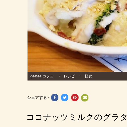
geefee カフェ
›
レシピ
›
軽食
シェアする ›
ココナッツミルクのグラタン