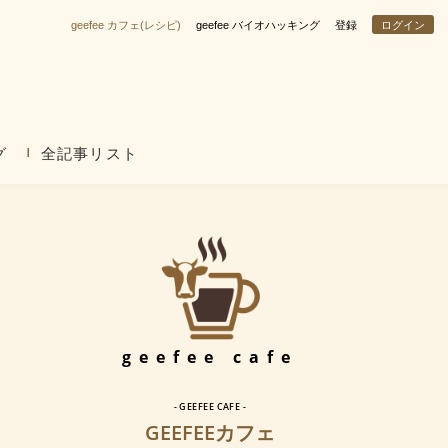
geefee カフェ(レシピ)
geefee バイオハッキング
登録
ログイン
グ
全記事リスト
geefee cafe
- GEEFEE CAFE -
GEEFEEカフェ