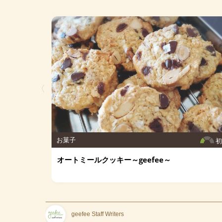
〈
お菓子
オートミールクッキー～geefee～
geefee Staff Writers