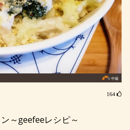
中級
164 
～geefeeレシピ～