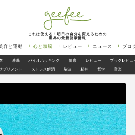
これは使える！明日の自分を変えるための
世界の最新健康情報
美容と運動
心と頭脳
レビュー
ニュース
ブロ
本
睡眠
バイオハッキング
健康
レビュー
ブックレビュ
サプリメント
ストレス解消
脳波
精神
哲学
音楽