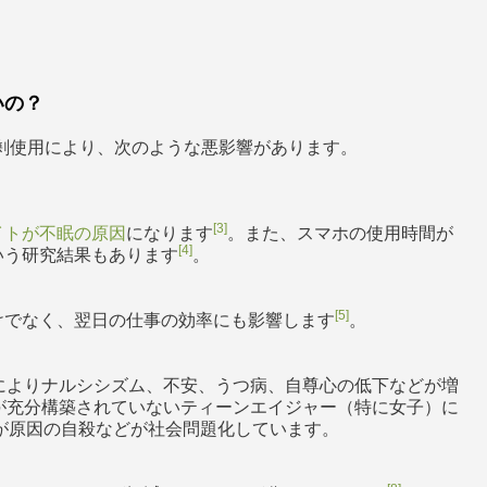
いの？
剰使用により、次のような悪影響があります。
[3]
イトが不眠の原因
になります
。また、スマホの使用時間が
[4]
いう研究結果もあります
。
[5]
けでなく、翌日の仕事の効率にも影響します
。
によりナルシシズム、不安、うつ病、自尊心の低下などが増
が充分構築されていないティーンエイジャー（特に女子）に
Sが原因の自殺などが社会問題化しています。