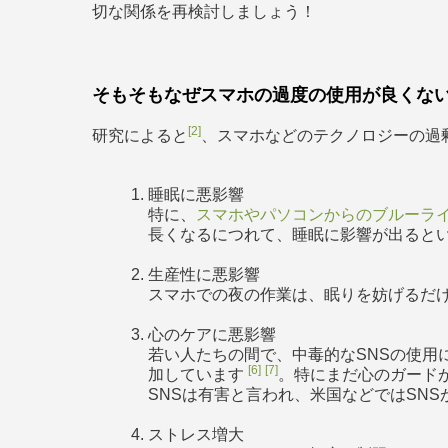
切な関係を再検討しましょう！
そもそもなぜスマホの過度の使用が良くな
[2]
研究によると
、スマホなどのテクノロジーの過
睡眠に悪影響
特に、
スマホやパソコンからのブルーラ
長くなるにつれて、睡眠に影響が出ると
生産性に悪影響
スマホでの夜の作業は、眠りを妨げるだ
心のケアに悪影響
若い人たちの間で、中毒的なSNSの使用
[6]
[7]
加しています
。特にまだ心のガード
SNSは有害と言われ、米国などではSN
ストレス増大