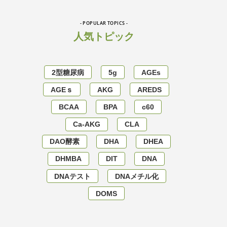
- POPULAR TOPICS -
人気トピック
2型糖尿病
5g
AGEs
AGEｓ
AKG
AREDS
BCAA
BPA
c60
Ca-AKG
CLA
DAO酵素
DHA
DHEA
DHMBA
DIT
DNA
DNAテスト
DNAメチル化
DOMS