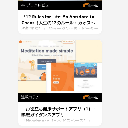
本
ブックレビュー
中級
『12 Rules for Life: An Antidote to
Chaos（人生の12のルール：カオスへ
の対抗法）』 ジョーダン・B・ピーター
ソン著
連載コラム
中級
～お役立ち健康サポートアプリ（1）～
瞑想ガイダンスアプリ
「Headspace（ヘッドスペース）」
初級～上級