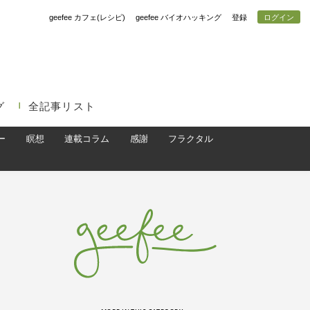
geefee カフェ(レシピ)
geefee バイオハッキング
登録
ログイン
グ
全記事リスト
ー
瞑想
連載コラム
感謝
フラクタル