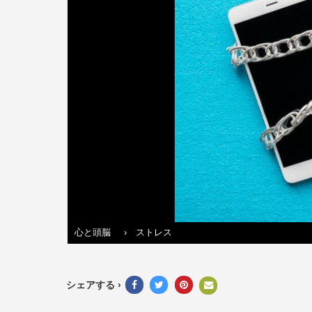
心と頭脳
›
ストレス
シェアする ›