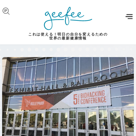
Skip to navigation
メインコンテンツに移動
これは使える！明日の自分を変えるための
世界の最新健康情報