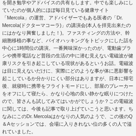
を開き勉学やアドバイスの共有もします。中でも楽しみにし
ていたのが個人的にほぼ毎日見ている健康サイト
「Mercola」の運営、アドバイザーでもある医者の「Dr.
Mercola(ドクターマコーラ)」の講演会(本人を拝見出来たの
にはかなり興奮しました！)。ファスティングの方法や、幹
細胞移植の事など、バイオハッキングをトピックにした話を
中心に1時間位の講演。一番興味深かったのが、電動歯ブラ
シや携帯電話など普段の生活の中に潜む見えない電磁波が健
康リスクを引き起こしている現状があるというお話。電磁波
は目に見えないだけに、実際にどのような事が体に悪影響を
起こしているか分かりにくい部分はありますが、日本に帰宅
後、就寝時に携帯をフライトモードにし、部屋のブレーカー
をオフにして寝たら、かなり心地の良い静かな眠りにつけた
ので、皆さんも試してみてはいかがでしょうか？この電磁波
に関しては、今後も記事で取り上げていこうと思います。ち
なみにこのDr. Mercolaはかなりの人気のようで、この後のQ
＆Aセッションでは、会場に入りきれない位の多くの人で溢
れていました。