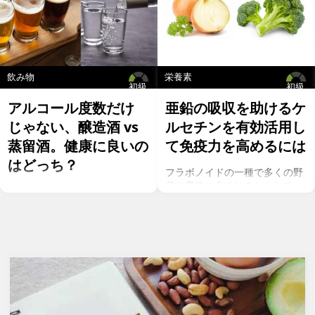
飲み物
栄養素
初級
初級
アルコール度数だけ
亜鉛の吸収を助けるケ
じゃない、醸造酒 vs
ルセチンを有効活用し
蒸留酒。健康に良いの
て免疫力を高めるには
はどっち？
フラボノイドの一種で多くの野
菜や果物に含まれるケルセチ
お酒を飲むこと自体が基本的に
ン。以前のgeefeeの記事「オメ
健康にはマイナスに働きます
ガ７のパルミトレイン酸も！美
が、どうせ飲むのであれば健康
と健康に良い成分が満載のシー
へのマイナスインパクトが少な
バックソーン」では、
いお酒を選びたいところ。焼酎
シーバックソーンの種や葉に含
やウォッカ等の蒸留酒は、度数
まれるケルセチンが、血中コレ
も高いため健康に悪そうなイ
ステロールを値を抑え心臓病の
メージで、ワインや日本酒など
リスクを軽減するということを
は何となくナチュラルな感じで
お伝えしましたが、ケルセチン
アルコール度数も低いのでそう