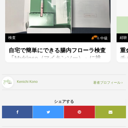
検査
経験
中級
自宅で簡単にできる腸内フローラ検査
重
「Mykinso（マイキンソー）」に挑
チ
戦！
Kenichi Kono
著者プロフィール ›
シェアする