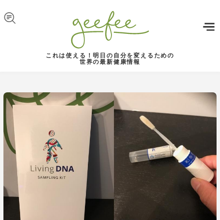
Skip to navigation
メインコンテンツに移動
これは使える！明日の自分を変えるための
世界の最新健康情報