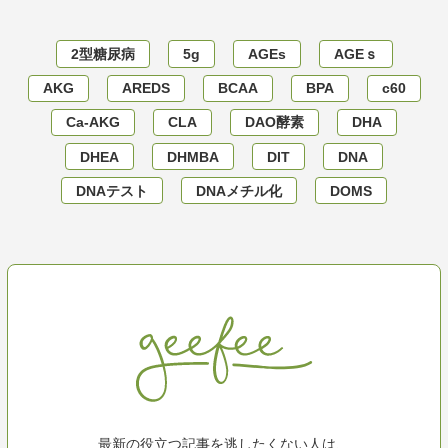
2型糖尿病
5g
AGEs
AGEｓ
AKG
AREDS
BCAA
BPA
c60
Ca-AKG
CLA
DAO酵素
DHA
DHEA
DHMBA
DIT
DNA
DNAテスト
DNAメチル化
DOMS
最新の役立つ記事を逃したくない人は、