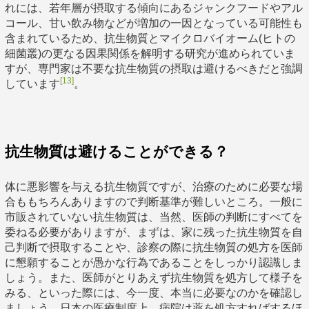
れには、若年層が摂取する傾向にあるジャンクフードやアル
コール、甘い飲み物などが増加の一因となっている可能性も
含まれているため、抗生物質とマイクロバイオーム(ヒトの
細菌叢)の更なる因果関係を解明する研究が進められていま
すが、専門家は不要な抗生物質の摂取は避けるべきだと強調
[13]
しています
。
抗生物質は避けることができる？
体に悪影響を与える抗生物質ですが、治療のために必要な場
合ももちろんありますので判断基準が難しいところ。一般に
市販されていない抗生物質は、当然、医師の判断にすべてを
委ねる必要がありますが、まずは、家に残った抗生物質を自
己判断で摂取することや、診察の際に抗生物質の処方を医師
に懇願することが愚かな行為であることをしっかり認識しま
しょう。また、医師がとりあえず抗生物質を処方して様子を
みる、といった際には、今一度、本当に必要なのかを確認し
ましょう。日本の医療制度上、病院は薬を処方すればするほ