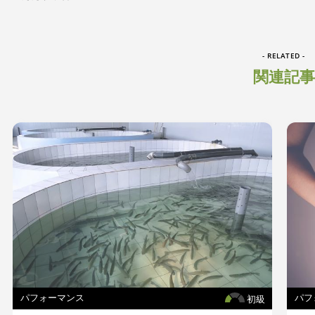
- RELATED -
関連記事
パフォーマンス
パフ
初級