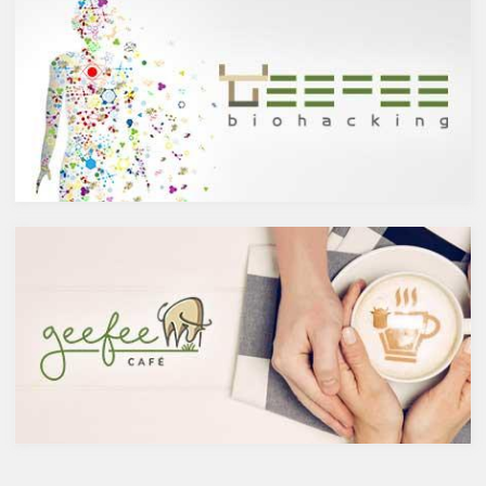
していきます。
醸造酒と蒸留酒の違いとは？
ケルセチンって何？
主にお酒は製造方法によって醸
人の体内で生成することができ
造酒と蒸留酒の2つと、香料や
ない植物化合物であるケルセチ
糖分、果実などを加えた混成酒
ンは、ブドウやリンゴなどの果
に分けられます。醸造酒は、果
物や、ブロッコリやトマト、タ
実や穀物のような糖分を含んだ
マネギなどの野菜、お蕎麦にも
原料を酵母によりアルコール発
含まれています。また、イチョ
酵させて造られたもの。蒸留酒
ウやセントジョーンズワートな
は、この発酵された醸造酒をさ
どのハーブやお茶にも含まれて
らに蒸留して作られたものでス
います。
ピリッツとも呼ばれます。醸造
免疫力を向上させる亜鉛の吸収
酒のアルコール度数は、アル
を助けるケルセチン
コール濃度が上がると酵母が死
免疫力を保つことは、コロナウ
滅するため16度～20度が限度
イルスの対策に限らず風邪やイ
で、蒸留酒は一般的には40度～
ンフルエンザなど、さまざまな
50度、最大で90度台のアルコー
疾患に対して人の体に有益な効
ルとなります。以下が主なお酒
果を与えます。その免疫システ
の醸造酒と蒸留酒の分類です。
ムを維持するのに重要な働きを
するのが亜鉛。