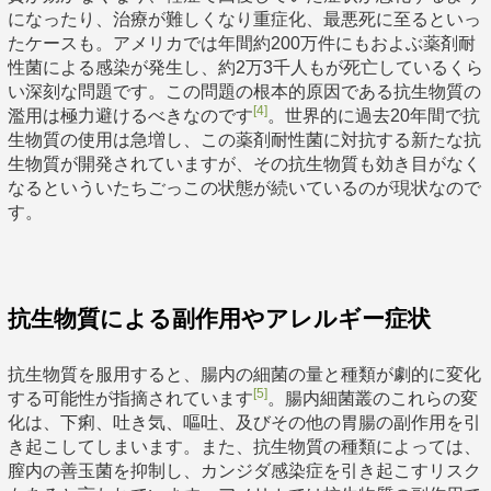
になったり、治療が難しくなり重症化、最悪死に至るといっ
たケースも。アメリカでは年間約200万件にもおよぶ薬剤耐
性菌による感染が発生し、約2万3千人もが死亡しているくら
い深刻な問題です。この問題の根本的原因である抗生物質の
[4]
濫用は極力避けるべきなのです
。世界的に過去20年間で抗
生物質の使用は急増し、この薬剤耐性菌に対抗する新たな抗
生物質が開発されていますが、その抗生物質も効き目がなく
なるといういたちごっこの状態が続いているのが現状なので
す。
抗生物質による副作用やアレルギー症状
抗生物質を服用すると、腸内の細菌の量と種類が劇的に変化
[5]
する可能性が指摘されています
。腸内細菌叢のこれらの変
化は、下痢、吐き気、嘔吐、及びその他の胃腸の副作用を引
き起こしてしまいます。また、抗生物質の種類によっては、
膣内の善玉菌を抑制し、カンジダ感染症を引き起こすリスク