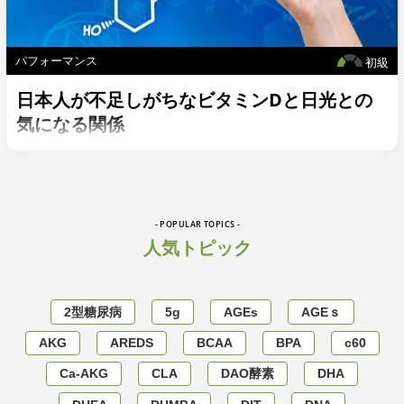
パフォーマンス
初級
日本人が不足しがちなビタミンDと日光との
気になる関係
- POPULAR TOPICS -
人気トピック
2型糖尿病
5g
AGEs
AGEｓ
AKG
AREDS
BCAA
BPA
c60
Ca-AKG
CLA
DAO酵素
DHA