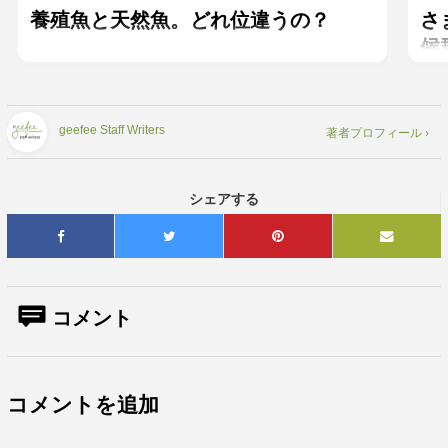
養殖魚と天然魚。どれ位違うの？
さ
候
geefee Staff Writers
著者プロフィール ›
シェアする
コメント
コメントを追加