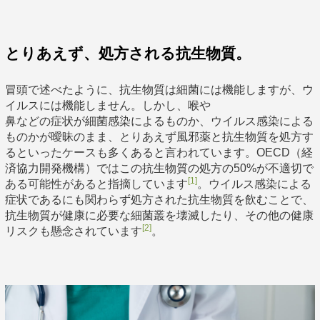
とりあえず、処方される抗生物質。
冒頭で述べたように、抗生物質は細菌には機能しますが、ウ
イルスには機能しません。しかし、喉や
鼻などの症状が細菌感染によるものか、ウイルス感染による
ものかが曖昧のまま、とりあえず風邪薬と抗生物質を処方す
るといったケースも多くあると言われています。OECD（経
済協力開発機構）ではこの抗生物質の処方の50%が不適切で
[1]
ある可能性があると指摘しています
。ウイルス感染による
症状であるにも関わらず処方された抗生物質を飲むことで、
抗生物質が健康に必要な細菌叢を壊滅したり、その他の健康
[2]
リスクも懸念されています
。