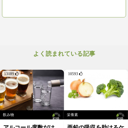
よく読まれている記事
13189 
10593 
飲み物
栄養素
初級
初級
アルコール度数だけ
亜鉛の吸収を助けるケ