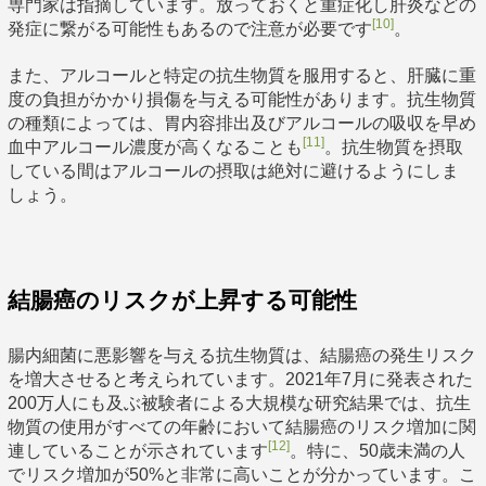
専門家は指摘しています。放っておくと重症化し肝炎などの
[10]
発症に繋がる可能性もあるので注意が必要です
。
また、アルコールと特定の抗生物質を服用すると、肝臓に重
度の負担がかかり損傷を与える可能性があります。抗生物質
の種類によっては、胃内容排出及びアルコールの吸収を早め
[11]
血中アルコール濃度が高くなることも
。抗生物質を摂取
している間はアルコールの摂取は絶対に避けるようにしま
しょう。
結腸癌のリスクが上昇する可能性
腸内細菌に悪影響を与える抗生物質は、結腸癌の発生リスク
を増大させると考えられています。2021年7月に発表された
200万人にも及ぶ被験者による大規模な研究結果では、抗生
物質の使用がすべての年齢において結腸癌のリスク増加に関
[12]
連していることが示されています
。特に、50歳未満の人
でリスク増加が50%と非常に高いことが分かっています。こ