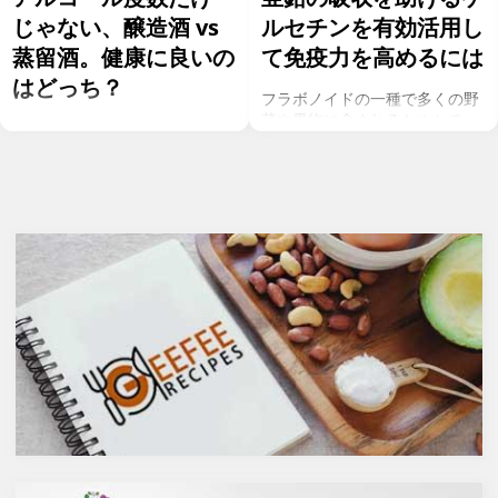
じゃない、醸造酒 vs
ルセチンを有効活用し
蒸留酒。健康に良いの
て免疫力を高めるには
はどっち？
フラボノイドの一種で多くの野
菜や果物に含まれるケルセチ
お酒を飲むこと自体が基本的に
ン。以前のgeefeeの記事「オメ
健康にはマイナスに働きます
ガ７のパルミトレイン酸も！美
が、どうせ飲むのであれば健康
と健康に良い成分が満載のシー
へのマイナスインパクトが少な
バックソーン」では、
いお酒を選びたいところ。焼酎
シーバックソーンの種や葉に含
やウォッカ等の蒸留酒は、度数
まれるケルセチンが、血中コレ
も高いため健康に悪そうなイ
ステロールを値を抑え心臓病の
メージで、ワインや日本酒など
リスクを軽減するということを
は何となくナチュラルな感じで
お伝えしましたが、ケルセチン
アルコール度数も低いのでそう
には抗菌抗ウィルス作用があり
悪くもなさそうなイメージです
ウイルスとの闘いを促進する可
が、実際のところどうなので
能性があると言われています。
しょうか？今回は、大きく分け
また、免疫力の維持に重要な働
て2種類あるお酒の製造方法
きを持つ亜鉛との相乗効果もあ
（醸造酒と蒸留酒）の違いに
ると考えられています。今回
よって健康に対してどのような
は、このケルセチンの健康効果
作用を与えるかにフォーカスし
と亜鉛との関連性にフォーカス
ていきます。