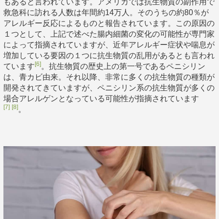
もあると言われています。アメリカでは抗生物質の副作用で
救急科に訪れる人数は年間約14万人。そのうちの約80％が
アレルギー反応によるものと報告されています。この原因の
１つとして、上記で述べた腸内細菌の変化の可能性が専門家
によって指摘されていますが、近年アレルギー症状や喘息が
増加している要因の１つに抗生物質の乱用があるとも言われ
[6]
ています
。抗生物質の歴史上の第一号であるペニシリン
は、青カビ由来。それ以降、非常に多くの抗生物質の種類が
開発されてきていますが、ペニシリン系の抗生物質が多くの
場合アレルゲンとなっている可能性が指摘されています
[7]
[8]
。