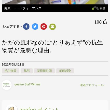
健康
›
パフォーマンス
初級
108 
シェアする ›
ただの風邪なのに“とりあえず”の抗生
物質が最悪な理由。
2021年08月11日
抗生物質
風邪
薬剤耐性菌
細菌感染
geefee Staff Writers
著者プロフィール ›
geefee ポイント