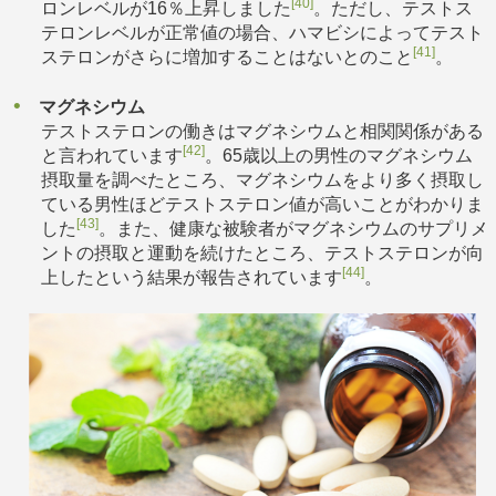
[40]
ロンレベルが16％上昇しました
。ただし、テストス
テロンレベルが正常値の場合、ハマビシによってテスト
[41]
ステロンがさらに増加することはないとのこと
。
マグネシウム
テストステロンの働きはマグネシウムと相関関係がある
[42]
と言われています
。65歳以上の男性のマグネシウム
摂取量を調べたところ、マグネシウムをより多く摂取し
ている男性ほどテストステロン値が高いことがわかりま
[43]
した
。また、健康な被験者がマグネシウムのサプリメ
ントの摂取と運動を続けたところ、テストステロンが向
[44]
上したという結果が報告されています
。