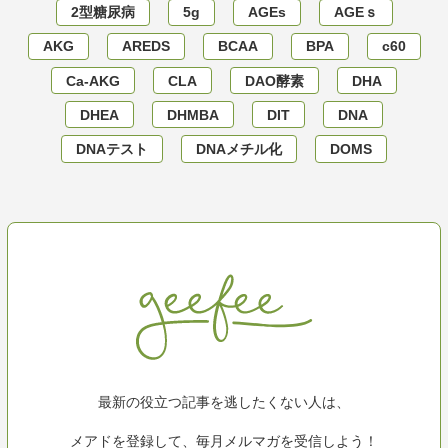
2型糖尿病
5g
AGEs
AGEｓ
AKG
AREDS
BCAA
BPA
c60
Ca-AKG
CLA
DAO酵素
DHA
DHEA
DHMBA
DIT
DNA
DNAテスト
DNAメチル化
DOMS
最新の役立つ記事を逃したくない人は、
メアドを登録して、毎月メルマガを受信しよう！