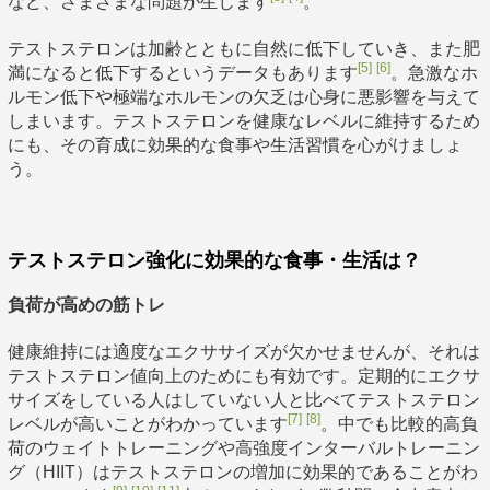
など、さまざまな問題が生じます
。
テストステロンは加齢とともに自然に低下していき、また肥
[5]
[6]
満になると低下するというデータもあります
。急激なホ
ルモン低下や極端なホルモンの欠乏は心身に悪影響を与えて
しまいます。テストステロンを健康なレベルに維持するため
にも、その育成に効果的な食事や生活習慣を心がけましょ
う。
テストステロン強化に効果的な食事・生活は？
負荷が高めの筋トレ
健康維持には適度なエクササイズが欠かせませんが、それは
テストステロン値向上のためにも有効です。定期的にエクサ
サイズをしている人はしていない人と比べてテストステロン
[7]
[8]
レベルが高いことがわかっています
。中でも比較的高負
荷のウェイトトレーニングや高強度インターバルトレーニン
グ（HIIT）はテストステロンの増加に効果的であることがわ