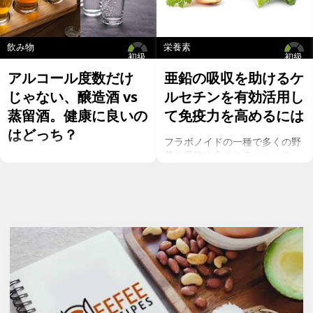
飲み物
栄養素
初級
初級
アルコール度数だけ
亜鉛の吸収を助けるケ
じゃない、醸造酒 vs
ルセチンを有効活用し
蒸留酒。健康に良いの
て免疫力を高めるには
はどっち？
フラボノイドの一種で多くの野
菜や果物に含まれるケルセチ
お酒を飲むこと自体が基本的に
ン。以前のgeefeeの記事「オメ
健康にはマイナスに働きます
ガ７のパルミトレイン酸も！美
が、どうせ飲むのであれば健康
と健康に良い成分が満載のシー
へのマイナスインパクトが少な
バックソーン」では、
いお酒を選びたいところ。焼酎
シーバックソーンの種や葉に含
やウォッカ等の蒸留酒は、度数
まれるケルセチンが、血中コレ
も高いため健康に悪そうなイ
ステロールを値を抑え心臓病の
メージで、ワインや日本酒など
リスクを軽減するということを
は何となくナチュラルな感じで
お伝えしましたが、ケルセチン
アルコール度数も低いのでそう
には抗菌抗ウィルス作用があり
悪くもなさそうなイメージです
ウイルスとの闘いを促進する可
が、実際のところどうなので