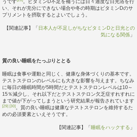
うです
。ビタミンD不足を補うには日々適度な日光浴を行
い、それが充分にできない場合や冬の時期はビタミンDのサ
プリメントを摂取するとよいでしょう。
【関連記事】「
日本人が不足しがちなビタミンDと日光との
気になる関係
」
質の良い睡眠をたっぷりととる
睡眠は食事や運動と同じく、健康な身体づくりの基本です。
テストステロンのレベルにも大きな影響を与えます。ちなみ
に毎日の睡眠時間が5時間だとテストステロンレベルは10～
15％減少し、それ以下だとテストステロン欠乏症すれすれに
まで値が下がってしまうという研究結果が報告されています
[29]
[30]
。質の良い睡眠は健康なテストステロンを維持するた
めの必須要素といえそうです。
【関連記事】「
睡眠をハックする
」