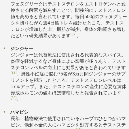
フェヌグリークはテストステロンをエストロゲンへと変
換させる酵素を減らすことで、間接的にテストステロン
値を高めると言われています。毎日500gのフェヌグリー
クを摂りながら週4日筋トレを続けたところ、テストス
テロンが増加した上、脂肪が減少。身体の強靭さも増し
[37]
たという研究結果があります
。
ジンジャー
ジンジャーは代替療法に使用される代表的なスパイス。
炎症を軽減するなど身体によい影響が多々あり、テスト
ステロンレベルの向上にも効果があると言われています
[38]
。男性不妊症に悩む75名が3カ月間ジンジャーのサプ
リメントを摂取したところ、テストステロンレベルは
17％アップ。また、テストステロンの産生に必要な黄体
形成ホルモンの値もほぼ倍増したと報告されています
[39]
。
ハマビシ
長年、植物療法で使用されているハーブのひとつがハマ
ビシ。勃起不全の人にハマビシを処方するとテストステ