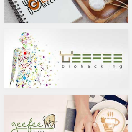
能性があると言われています。
しょうか？今回は、大きく分け
また、免疫力の維持に重要な働
て2種類あるお酒の製造方法
きを持つ亜鉛との相乗効果もあ
（醸造酒と蒸留酒）の違いに
ると考えられています。今回
よって健康に対してどのような
は、このケルセチンの健康効果
作用を与えるかにフォーカスし
と亜鉛との関連性にフォーカス
ていきます。
していきます。
醸造酒と蒸留酒の違いとは？
ケルセチンって何？
主にお酒は製造方法によって醸
人の体内で生成することができ
造酒と蒸留酒の2つと、香料や
ない植物化合物であるケルセチ
糖分、果実などを加えた混成酒
ンは、ブドウやリンゴなどの果
に分けられます。醸造酒は、果
物や、ブロッコリやトマト、タ
実や穀物のような糖分を含んだ
マネギなどの野菜、お蕎麦にも
原料を酵母によりアルコール発
含まれています。また、イチョ
酵させて造られたもの。蒸留酒
ウやセントジョーンズワートな
は、この発酵された醸造酒をさ
どのハーブやお茶にも含まれて
らに蒸留して作られたものでス
います。
ピリッツとも呼ばれます。醸造
免疫力を向上させる亜鉛の吸収
酒のアルコール度数は、アル
を助けるケルセチン
コール濃度が上がると酵母が死
免疫力を保つことは、コロナウ
滅するため16度～20度が限度
イルスの対策に限らず風邪やイ
で、蒸留酒は一般的には40度～
ンフルエンザなど、さまざまな
50度、最大で90度台のアルコー
疾患に対して人の体に有益な効
ルとなります。以下が主なお酒
果を与えます。その免疫システ
の醸造酒と蒸留酒の分類です。