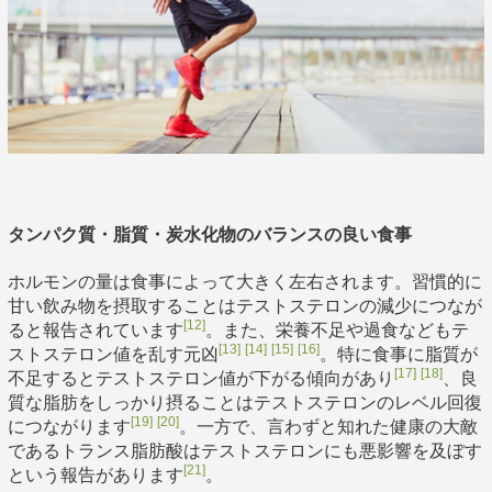
タンパク質・脂質・炭水化物のバランスの良い食事
ホルモンの量は食事によって大きく左右されます。習慣的に
甘い飲み物を摂取することはテストステロンの減少につなが
[12]
ると報告されています
。また、栄養不足や過食などもテ
[13]
[14]
[15]
[16]
ストステロン値を乱す元凶
。特に食事に脂質が
[17]
[18]
不足するとテストステロン値が下がる傾向があり
、良
質な脂肪をしっかり摂ることはテストステロンのレベル回復
[19]
[20]
につながります
。一方で、言わずと知れた健康の大敵
であるトランス脂肪酸はテストステロンにも悪影響を及ぼす
[21]
という報告があります
。