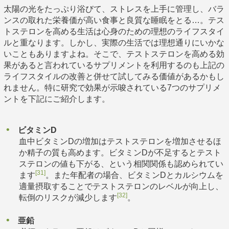
太陽の光をたっぷり浴びて、ストレスを上手に管理し、バラ
ンスの取れた栄養価が高い食事と良質な睡眠をとる…。テス
トステロンを高める生活は心身のための理想のライフスタイ
ルと重なります。しかし、実際の生活では理想通りにいかな
いこともありますよね。そこで、テストステロンを高める効
果があると言われているサプリメントを利用するのも上記の
ライフスタイルの改善と併せて試してみる価値があるかもし
れません。特に研究で効果が示唆されている7つのサプリメ
ントを下記にご紹介します。
ビタミンD
血中ビタミンDの増加はテストステロンを増加させるほ
か精子の質も高めます。ビタミンDが不足するとテスト
ステロンの値も下がる、という相関関係も認められてい
[31]
ます
。また年配者の場合、ビタミンDとカルシウムを
適量摂取することでテストステロンのレベルが向上し、
[32]
転倒のリスクが減少します
。
亜鉛