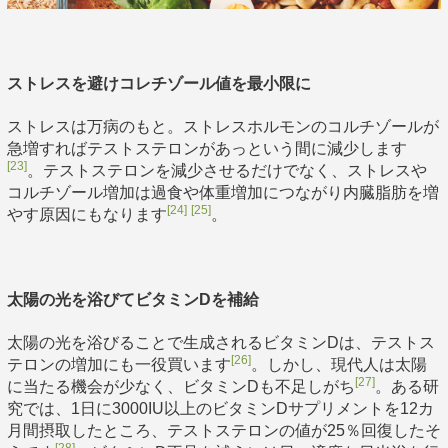
ストレスを避けコレチゾール値を最小限に
ストレスは万病のもと。ストレスホルモンのコルチゾールが
急増すればテストステロンがあっという間に減少します
[23]
。テストステロンを減少させるだけでなく、ストレスや
コルチゾール増加は過食や体重増加につながり内臓脂肪を増
[24]
[25]
やす原因にもなります
。
太陽の光を浴びてビタミンDを補給
太陽の光を浴びることで生成されるビタミンDは、テストス
[26]
テロンの増加にも一役買います
。しかし、現代人は太陽
[27]
に当たる機会が少なく、ビタミンDも不足しがち
。ある研
究では、1日に3000IU以上のビタミンDサプリメントを12カ
月間摂取したところ、テストステロンの値が25％回復したそ
[28]