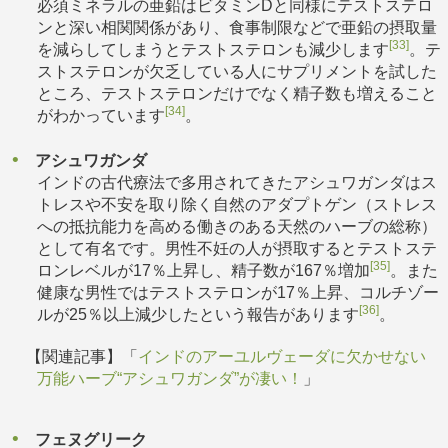
必須ミネラルの亜鉛はビタミンDと同様にテストステロ
ンと深い相関関係があり、食事制限などで亜鉛の摂取量
[33]
を減らしてしまうとテストステロンも減少します
。テ
ストステロンが欠乏している人にサプリメントを試した
ところ、テストステロンだけでなく精子数も増えること
[34]
がわかっています
。
アシュワガンダ
インドの古代療法で多用されてきたアシュワガンダはス
トレスや不安を取り除く自然のアダプトゲン（ストレス
への抵抗能力を高める働きのある天然のハーブの総称）
として有名です。男性不妊の人が摂取するとテストステ
[35]
ロンレベルが17％上昇し、精子数が167％増加
。また
健康な男性ではテストステロンが17％上昇、コルチゾー
[36]
ルが25％以上減少したという報告があります
。
【関連記事】「
インドのアーユルヴェーダに欠かせない
万能ハーブ“アシュワガンダ”が凄い！
」
フェヌグリーク