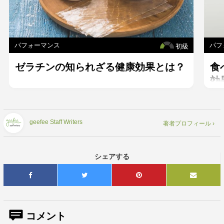
パフォーマンス
パフ
初級
ゼラチンの知られざる健康効果とは？
食
効
を
geefee Staff Writers
著者プロフィール ›
シェアする
コメント