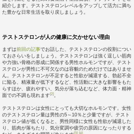
紹介します。テストステロンレベルをアップして活力に満ち
た豊かな日常生活を取り戻しましょう。
テストステロンが人の健康に欠かせない理由
まずは
前回の記事
でお話した、テストステロンの役割につい
ておさらいをしましょう。テストステロンは強く逞しい筋肉
や力強い骨格の形成に関係する男性ホルモンですが、テスト
ステロンが男性に不可欠なのは容貌のためだけではありませ
ん。テストステロンが不足すると性欲が減退する、勃起不全
に陥る、精液量が低下するなど、性活動に大きな影響をもた
らすほか、疲れやすい、気分が落ち込むなど、体力面・精神
[2]
面での不調も現れます
。
テストステロンは女性にとっても大切なホルモンです。女性
のテストステロン量は男性の5～10％と少量ですが、テスト
ステロン値が低くなると、男性同様に女性も性欲が減退した
り、筋肉が落ちたり、気分変調や疲労の原因になったりする
[3]
[4]