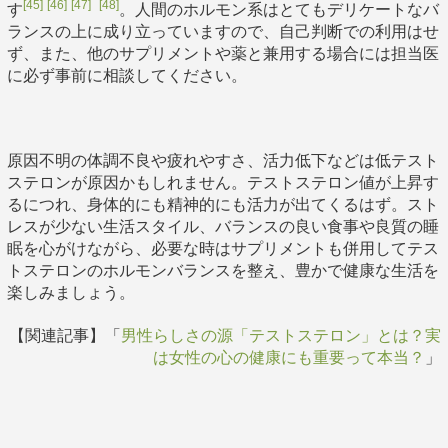
[45]
[46]
[47]
[48]
す
。人間のホルモン系はとてもデリケートなバ
ランスの上に成り立っていますので、自己判断での利用はせ
ず、また、他のサプリメントや薬と兼用する場合には担当医
に必ず事前に相談してください。
原因不明の体調不良や疲れやすさ、活力低下などは低テスト
ステロンが原因かもしれません。テストステロン値が上昇す
るにつれ、身体的にも精神的にも活力が出てくるはず。スト
レスが少ない生活スタイル、バランスの良い食事や良質の睡
眠を心がけながら、必要な時はサプリメントも併用してテス
トステロンのホルモンバランスを整え、豊かで健康な生活を
楽しみましょう。
【関連記事】「
男性らしさの源「テストステロン」とは？実
は女性の心の健康にも重要って本当？
」