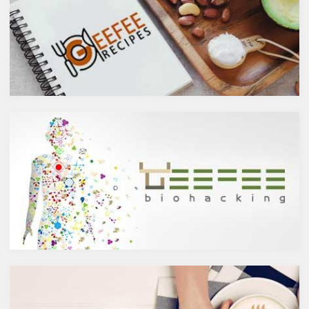
お伝えしましたが、ケルセチン
アルコール度数も低いのでそう
には抗菌抗ウィルス作用があり
悪くもなさそうなイメージです
ウイルスとの闘いを促進する可
が、実際のところどうなので
能性があると言われています。
しょうか？今回は、大きく分け
また、免疫力の維持に重要な働
て2種類あるお酒の製造方法
きを持つ亜鉛との相乗効果もあ
（醸造酒と蒸留酒）の違いに
ると考えられています。今回
よって健康に対してどのような
は、このケルセチンの健康効果
作用を与えるかにフォーカスし
と亜鉛との関連性にフォーカス
ていきます。
していきます。
醸造酒と蒸留酒の違いとは？
ケルセチンって何？
主にお酒は製造方法によって醸
人の体内で生成することができ
造酒と蒸留酒の2つと、香料や
ない植物化合物であるケルセチ
糖分、果実などを加えた混成酒
ンは、ブドウやリンゴなどの果
に分けられます。醸造酒は、果
物や、ブロッコリやトマト、タ
実や穀物のような糖分を含んだ
マネギなどの野菜、お蕎麦にも
原料を酵母によりアルコール発
含まれています。また、イチョ
酵させて造られたもの。蒸留酒
ウやセントジョーンズワートな
は、この発酵された醸造酒をさ
どのハーブやお茶にも含まれて
らに蒸留して作られたものでス
います。
ピリッツとも呼ばれます。醸造
免疫力を向上させる亜鉛の吸収
酒のアルコール度数は、アル
を助けるケルセチン
コール濃度が上がると酵母が死
免疫力を保つことは、コロナウ
滅するため16度～20度が限度
イルスの対策に限らず風邪やイ