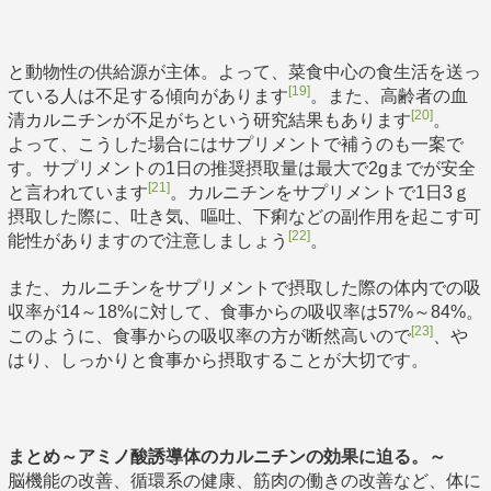
と動物性の供給源が主体。よって、菜食中心の食生活を送っ
[19]
ている人は不足する傾向があります
。また、高齢者の血
[20]
清カルニチンが不足がちという研究結果もあります
。
よって、こうした場合にはサプリメントで補うのも一案で
す。サプリメントの1日の推奨摂取量は最大で2gまでが安全
[21]
と言われています
。カルニチンをサプリメントで1日3ｇ
摂取した際に、吐き気、嘔吐、下痢などの副作用を起こす可
[22]
能性がありますので注意しましょう
。
また、カルニチンをサプリメントで摂取した際の体内での吸
収率が14～18%に対して、食事からの吸収率は57%～84%。
[23]
このように、食事からの吸収率の方が断然高いので
、や
はり、しっかりと食事から摂取することが大切です。
まとめ～アミノ酸誘導体のカルニチンの効果に迫る。～
脳機能の改善、循環系の健康、筋肉の働きの改善など、体に