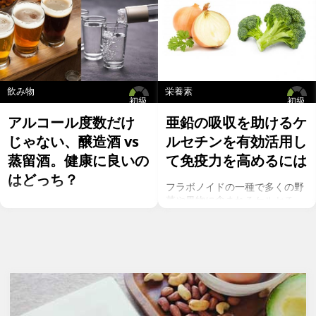
飲み物
栄養素
初級
初級
アルコール度数だけ
亜鉛の吸収を助けるケ
じゃない、醸造酒 vs
ルセチンを有効活用し
蒸留酒。健康に良いの
て免疫力を高めるには
はどっち？
フラボノイドの一種で多くの野
菜や果物に含まれるケルセチ
お酒を飲むこと自体が基本的に
ン。以前のgeefeeの記事「オメ
健康にはマイナスに働きます
ガ７のパルミトレイン酸も！美
が、どうせ飲むのであれば健康
と健康に良い成分が満載のシー
へのマイナスインパクトが少な
バックソーン」では、
いお酒を選びたいところ。焼酎
シーバックソーンの種や葉に含
やウォッカ等の蒸留酒は、度数
まれるケルセチンが、血中コレ
も高いため健康に悪そうなイ
ステロールを値を抑え心臓病の
メージで、ワインや日本酒など
リスクを軽減するということを
は何となくナチュラルな感じで