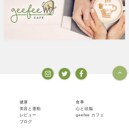
で、蒸留酒は一般的には40度～
ンフルエンザなど、さまざまな
50度、最大で90度台のアルコー
疾患に対して人の体に有益な効
ルとなります。以下が主なお酒
果を与えます。その免疫システ
の醸造酒と蒸留酒の分類です。
ムを維持するのに重要な働きを
するのが亜鉛。
健康
食事
美容と運動
心と頭脳
レビュー
geefee カフェ
ブログ