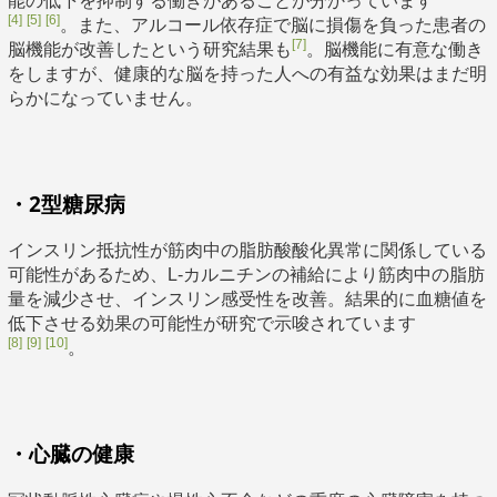
能の低下を抑制する働きがあることが分かっています
[4]
[5]
[6]
。また、アルコール依存症で脳に損傷を負った患者の
[7]
脳機能が改善したという研究結果も
。脳機能に有意な働き
をしますが、健康的な脳を持った人への有益な効果はまだ明
らかになっていません。
・2型糖尿病
インスリン抵抗性が筋肉中の脂肪酸酸化異常に関係している
可能性があるため、L-カルニチンの補給により筋肉中の脂肪
量を減少させ、インスリン感受性を改善。結果的に血糖値を
低下させる効果の可能性が研究で示唆されています
[8]
[9]
[10]
。
・心臓の健康