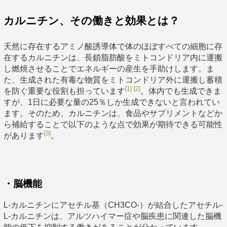
カルニチン、その働きと効果とは？
天然に存在するアミノ酸誘導体で体のほぼすべての細胞に存
在するカルニチンは、長鎖脂肪酸をミトコンドリア内に運搬
し燃焼させることでエネルギーの産生を手助けします。ま
た、生成された有毒な物質をミトコンドリア外に運搬し蓄積
[1]
[2]
を防ぐ重要な役割も担っています
。体内でも生成できま
すが、1日に必要な量の25％しか生成できないと言われてい
ます。そのため、カルニチンは、食品やサプリメントなどか
ら補給することで以下のような点で効果が期待できる可能性
[3]
があります
。
・脳機能
L-カルニチンにアセチル基（CH3CO-）が結合したアセチル-
L-カルニチンは、アルツハイマー症や脳疾患に関連した脳機