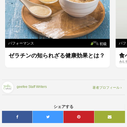
パフォーマンス
パフ
初級
ゼラチンの知られざる健康効果とは？
食
効
を
geefee Staff Writers
著者プロフィール ›
シェアする