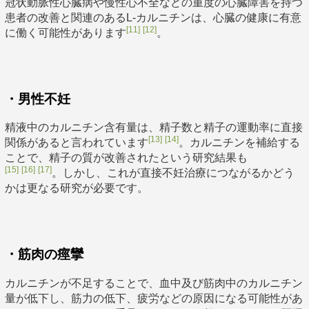
冠状動脈性心臓病や慢性心不全などの重度の心臓障害を持つ
患者の改善と関連のあるL-カルニチンは、心臓の健康に有意
[11]
[12]
に働く可能性があります
。
・男性不妊
精液中のカルニチン含有量は、精子数と精子の運動率に直接
[13]
[14]
関係があると言われています
。カルニチンを補給する
ことで、精子の質が改善されたという研究結果も
[15]
[16]
[17]
。しかし、これが直接不妊治療につながるかどう
かは更なる研究が必要です。
・筋肉の痙攣
カルニチンが不足することで、血中及び筋肉中のカルニチン
量が低下し、筋力の低下、疲労などの原因になる可能性があ