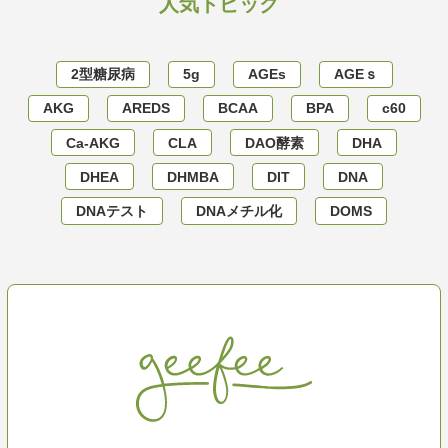
人気トピック
2型糖尿病
5g
AGEs
AGEｓ
AKG
AREDS
BCAA
BPA
c60
Ca-AKG
CLA
DAO酵素
DHA
DHEA
DHMBA
DIT
DNA
DNAテスト
DNAメチル化
DOMS