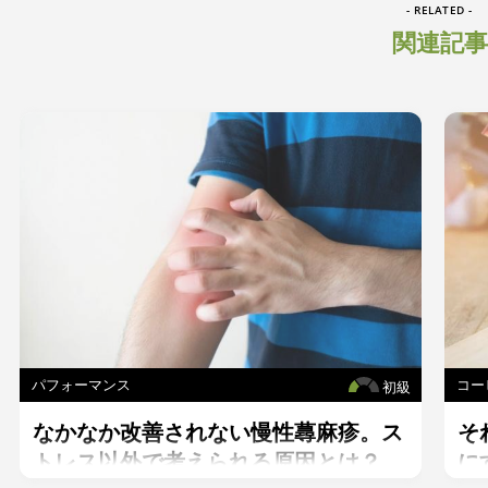
- RELATED -
関連記事
パフォーマンス
コー
初級
なかなか改善されない慢性蕁麻疹。ス
そ
トレス以外で考えられる原因とは？
に