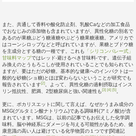
また、共通して香料や酸化防止剤、乳酸Caなどの加工食品
でおなじみの添加物も含まれていますが、異性化糖の別名で
あるのが果糖ぶどう糖液糖やぶどう糖果糖液糖。アメリカで
はコーンシロップなどと呼ばれていますが、果糖とブドウ糖
を主成分とする糖の一種です。これも
「シリコンバレー式」
甘味料マップ
ではレッド-避けるべき甘味料-です。遺伝子組
み換えのとうもろこしが使用されていることでも知られてい
ますが、要はただの砂糖。基本的な健康へのインパクトは一
般的な砂糖(ショ糖)とほぼ変わらないということが研究でも
[2]
報告されています
。よって、異性化糖の過剰摂取はインス
[3]
[4]
[5]
リン抵抗性、肥満、2型糖尿病と強い関連性も
。
更に、ポカリスエットに関して言えば、なぜかうまみ成分の
MSG(グルタミン酸ナトリウム)である調味料(アミノ酸)が含
まれています。MSGは、以前の記事でもお伝えした化学調
味料。脳や神経系にダメージを与える可能性があるため、健
康意識の高い人は避けている化学物質の１つです[関連記