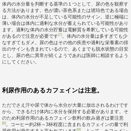
体内の水分量を判断する基準の１つとして、尿の色を観察す
る方法があります。色が濃い茶色系または琥珀色である場合
は、体内の水分が不足している可能性のサイン。逆に極端に
薄い場合は体内に過剰な水分が蓄えられている可能性があり
ます。過剰な体内の水分貯蓄は電解質を希釈している可能性
[7]
があるので注意が必要です
。体内の水分量は多すぎても少
なすぎてもダメ。尿の色はその他の疾患や過剰な栄養素の排
出のサインも含まれているので、あくまでも脱水状態の目安
とし、尿の色に異常が続くようであれば医師に相談するよう
にしてください。
利尿作用のあるカフェインは注意。
ただでさえ汗や尿で体から水分が大量に放出されるわけです
から、できるだけ体内に水分を保持する必要があります。そ
のため利尿作用のあるカフェイン飲料の飲み過ぎは要注意
[8]
。コーヒー約2杯～3杯程度に含まれるカフェインの量で利
[9]
尿作用が発生すると言われています
。よって、カフェイン