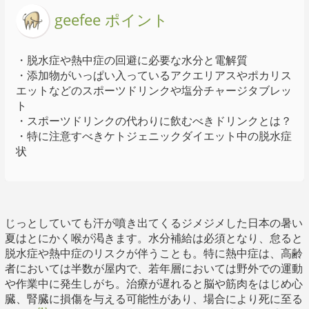
geefee ポイント
・脱水症や熱中症の回避に必要な水分と電解質
・添加物がいっぱい入っているアクエリアスやポカリス
エットなどのスポーツドリンクや塩分チャージタブレッ
ト
・スポーツドリンクの代わりに飲むべきドリンクとは？
・特に注意すべきケトジェニックダイエット中の脱水症
状
じっとしていても汗が噴き出てくるジメジメした日本の暑い
夏はとにかく喉が渇きます。水分補給は必須となり、怠ると
脱水症や熱中症のリスクが伴うことも。特に熱中症は、高齢
者においては半数が屋内で、若年層においては野外での運動
や作業中に発生しがち。治療が遅れると脳や筋肉をはじめ心
臓、腎臓に損傷を与える可能性があり、場合により死に至る