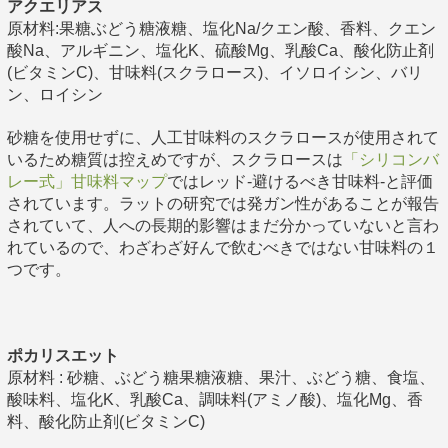
アクエリアス
原材料:果糖ぶどう糖液糖、塩化Na/クエン酸、香料、クエン
酸Na、アルギニン、塩化K、硫酸Mg、乳酸Ca、酸化防止剤
(ビタミンC)、甘味料(スクラロース)、イソロイシン、バリ
ン、ロイシン
砂糖を使用せずに、人工甘味料のスクラロースが使用されて
いるため糖質は控えめですが、スクラロースは
「シリコンバ
レー式」甘味料マップ
ではレッド-避けるべき甘味料-と評価
されています。ラットの研究では発ガン性があることが報告
されていて、人への長期的影響はまだ分かっていないと言わ
れているので、わざわざ好んで飲むべきではない甘味料の１
つです。
ポカリスエット
原材料 : 砂糖、ぶどう糖果糖液糖、果汁、ぶどう糖、食塩、
酸味料、塩化K、乳酸Ca、調味料(アミノ酸)、塩化Mg、香
料、酸化防止剤(ビタミンC)