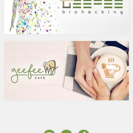
ンは、ブドウやリンゴなどの果
に分けられます。醸造酒は、果
物や、ブロッコリやトマト、タ
実や穀物のような糖分を含んだ
マネギなどの野菜、お蕎麦にも
原料を酵母によりアルコール発
含まれています。また、イチョ
酵させて造られたもの。蒸留酒
ウやセントジョーンズワートな
は、この発酵された醸造酒をさ
どのハーブやお茶にも含まれて
らに蒸留して作られたものでス
います。
ピリッツとも呼ばれます。醸造
免疫力を向上させる亜鉛の吸収
酒のアルコール度数は、アル
を助けるケルセチン
コール濃度が上がると酵母が死
免疫力を保つことは、コロナウ
滅するため16度～20度が限度
イルスの対策に限らず風邪やイ
で、蒸留酒は一般的には40度～
ンフルエンザなど、さまざまな
50度、最大で90度台のアルコー
疾患に対して人の体に有益な効
ルとなります。以下が主なお酒
果を与えます。その免疫システ
の醸造酒と蒸留酒の分類です。
ムを維持するのに重要な働きを
するのが亜鉛。