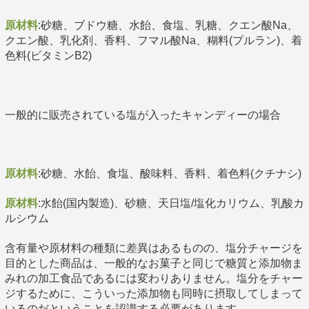
原材料
:砂糖、ブドウ糖、水飴、食塩、乳糖、クエン酸Na、
クエン酸、乳化剤、香料、フマル酸Na、糊料(プルラン)、着
色料(ビタミンB2)
一般的に販売されている塩が入ったキャンディーの場合
原材料
:砂糖、水飴、食塩、酸味料、香料、着色料(クチナシ)
原材料
:水飴(国内製造)、砂糖、天日塩/塩化カリウム、乳酸カ
ルシウム
含有量や原材料の種類に差異はあるものの、塩分チャージを
目的とした商品は、一般的なお菓子と同じで糖質と添加物ま
みれの加工食品であるには変わりありません。塩分をチャー
ジするために、こういった添加物も同時に摂取してしまって
いるのだということを認識する必要があります。