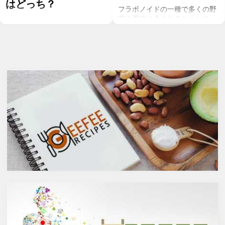
はどっち？
フラボノイドの一種で多くの野
菜や果物に含まれるケルセチ
お酒を飲むこと自体が基本的に
ン。以前のgeefeeの記事「オメ
健康にはマイナスに働きます
ガ７のパルミトレイン酸も！美
が、どうせ飲むのであれば健康
と健康に良い成分が満載のシー
へのマイナスインパクトが少な
バックソーン」では、
いお酒を選びたいところ。焼酎
シーバックソーンの種や葉に含
やウォッカ等の蒸留酒は、度数
まれるケルセチンが、血中コレ
も高いため健康に悪そうなイ
ステロールを値を抑え心臓病の
メージで、ワインや日本酒など
リスクを軽減するということを
は何となくナチュラルな感じで
お伝えしましたが、ケルセチン
アルコール度数も低いのでそう
には抗菌抗ウィルス作用があり
悪くもなさそうなイメージです
ウイルスとの闘いを促進する可
が、実際のところどうなので
能性があると言われています。
しょうか？今回は、大きく分け
また、免疫力の維持に重要な働
て2種類あるお酒の製造方法
きを持つ亜鉛との相乗効果もあ
（醸造酒と蒸留酒）の違いに
ると考えられています。今回
よって健康に対してどのような
は、このケルセチンの健康効果
作用を与えるかにフォーカスし
と亜鉛との関連性にフォーカス
ていきます。
していきます。
醸造酒と蒸留酒の違いとは？
ケルセチンって何？
主にお酒は製造方法によって醸
人の体内で生成することができ
造酒と蒸留酒の2つと、香料や
ない植物化合物であるケルセチ
糖分、果実などを加えた混成酒