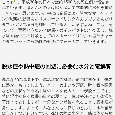
[1]
ことも
。平成30年の日本では約1500人の死亡例が報告さ
れています。ほとんどの人は喉が渇いて本能的に水分を補給
していると思いますが、中には企業による誇大なマーケティ
ング戦略の影響もありスポーツドリンクをガブガブ飲んだり
タブレッツで塩分を補給している人もいますよね。でも、そ
れって、実際どうなの？健康へのインパクトは？今回は、脱
水症や熱中症の対策としてのスポーツドリンクや塩分チャー
ジタブレットの有効性の有無にフォーカスしていきます。
脱水症や熱中症の回避に必要な水分と電解質
高温などの環境下で、体温調節の機能が適切に働かず、体内
に熱がこもってしまうことで、めまいや頭痛、吐き気や障害
などの症状を伴う熱中症のリスク要因の１つが脱水症です。
特に湿度が高く猛暑の日本の夏では、体は発汗により体温を
下げようとしますが、十分な水分補給を怠ることで脱水症が
発生します。よって、みなさんもご存じのとおり、水分補給
は欠かせないわけですが、発汗の際に水分と一緒に体から放