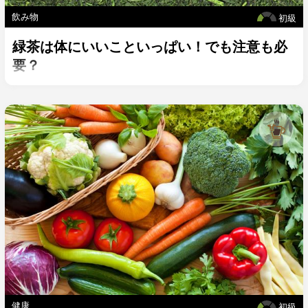
飲み物
初級
緑茶は体にいいこといっぱい！でも注意も必
要？
健康
初級