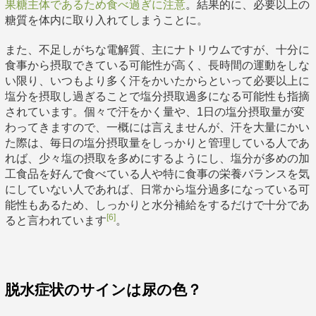
果糖主体であるため食べ過ぎに注意
。結果的に、必要以上の
糖質を体内に取り入れてしまうことに。
また、不足しがちな電解質、主にナトリウムですが、十分に
食事から摂取できている可能性が高く、長時間の運動をしな
い限り、いつもより多く汗をかいたからといって必要以上に
塩分を摂取し過ぎることで塩分摂取過多になる可能性も指摘
されています。個々で汗をかく量や、1日の塩分摂取量が変
わってきますので、一概には言えませんが、汗を大量にかい
た際は、毎日の塩分摂取量をしっかりと管理している人であ
れば、少々塩の摂取を多めにするようにし、塩分が多めの加
工食品を好んで食べている人や特に食事の栄養バランスを気
にしていない人であれば、日常から塩分過多になっている可
能性もあるため、しっかりと水分補給をするだけで十分であ
[6]
ると言われています
。
脱水症状のサインは尿の色？