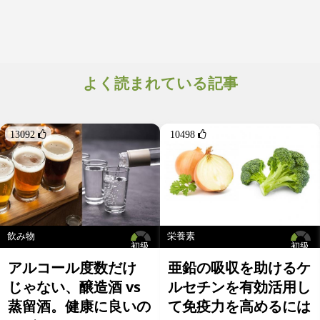
よく読まれている記事
13092 
10498 
飲み物
栄養素
初級
初級
アルコール度数だけ
亜鉛の吸収を助けるケ
じゃない、醸造酒 vs
ルセチンを有効活用し
蒸留酒。健康に良いの
て免疫力を高めるには