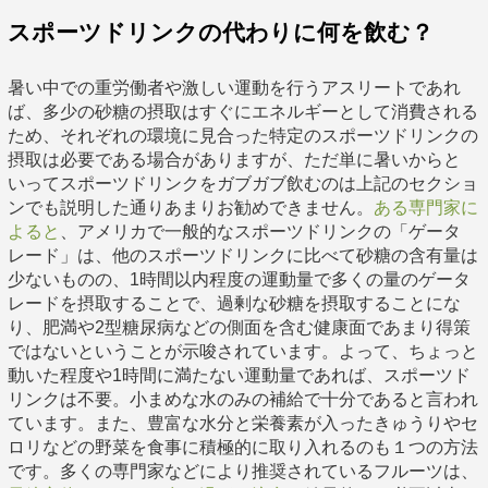
スポーツドリンクの代わりに何を飲む？
暑い中での重労働者や激しい運動を行うアスリートであれ
ば、多少の砂糖の摂取はすぐにエネルギーとして消費される
ため、それぞれの環境に見合った特定のスポーツドリンクの
摂取は必要である場合がありますが、ただ単に暑いからと
いってスポーツドリンクをガブガブ飲むのは上記のセクショ
ンでも説明した通りあまりお勧めできません。
ある専門家に
よると
、アメリカで一般的なスポーツドリンクの「ゲータ
レード」は、他のスポーツドリンクに比べて砂糖の含有量は
少ないものの、1時間以内程度の運動量で多くの量のゲータ
レードを摂取することで、過剰な砂糖を摂取することにな
り、肥満や2型糖尿病などの側面を含む健康面であまり得策
ではないということが示唆されています。よって、ちょっと
動いた程度や1時間に満たない運動量であれば、スポーツド
リンクは不要。小まめな水のみの補給で十分であると言われ
ています。また、豊富な水分と栄養素が入ったきゅうりやセ
ロリなどの野菜を食事に積極的に取り入れるのも１つの方法
です。多くの専門家などにより推奨されているフルーツは、