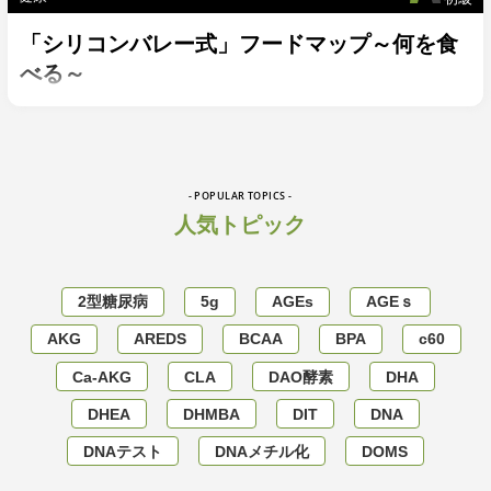
「シリコンバレー式」フードマップ～何を食
べる～
- POPULAR TOPICS -
人気トピック
2型糖尿病
5g
AGEs
AGEｓ
AKG
AREDS
BCAA
BPA
c60
Ca-AKG
CLA
DAO酵素
DHA
DHEA
DHMBA
DIT
DNA
DNAテスト
DNAメチル化
DOMS