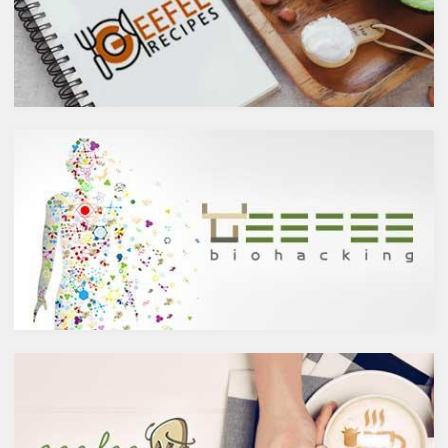
悪くもなさそうなイメージです
ウイルスとの闘いを促進する可
が、実際のところどうなので
能性があると言われています。
しょうか？今回は、大きく分け
また、免疫力の維持に重要な働
て2種類あるお酒の製造方法
きを持つ亜鉛との相乗効果もあ
（醸造酒と蒸留酒）の違いに
ると考えられています。今回
よって健康に対してどのような
は、このケルセチンの健康効果
作用を与えるかにフォーカスし
と亜鉛との関連性にフォーカス
ていきます。
していきます。
醸造酒と蒸留酒の違いとは？
ケルセチンって何？
主にお酒は製造方法によって醸
人の体内で生成することができ
造酒と蒸留酒の2つと、香料や
ない植物化合物であるケルセチ
糖分、果実などを加えた混成酒
ンは、ブドウやリンゴなどの果
に分けられます。醸造酒は、果
物や、ブロッコリやトマト、タ
実や穀物のような糖分を含んだ
マネギなどの野菜、お蕎麦にも
原料を酵母によりアルコール発
含まれています。また、イチョ
酵させて造られたもの。蒸留酒
ウやセントジョーンズワートな
は、この発酵された醸造酒をさ
どのハーブやお茶にも含まれて
らに蒸留して作られたものでス
います。
ピリッツとも呼ばれます。醸造
免疫力を向上させる亜鉛の吸収
酒のアルコール度数は、アル
を助けるケルセチン
コール濃度が上がると酵母が死
免疫力を保つことは、コロナウ
滅するため16度～20度が限度
イルスの対策に限らず風邪やイ
で、蒸留酒は一般的には40度～
ンフルエンザなど、さまざまな
50度、最大で90度台のアルコー