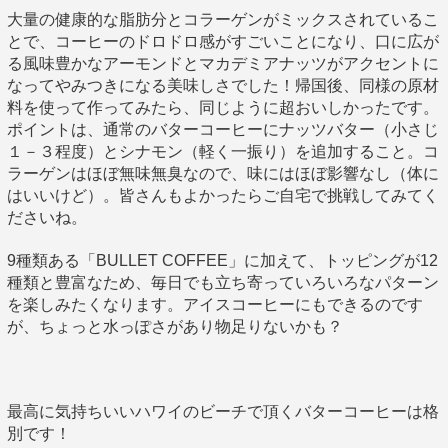
大量の健康的な脂肪分とコラーゲンがミックスされているこ
とで、コーヒーのドロドロ感がすごいことになり、口に広が
る風味豊かなアーモンドとマカデミアナッツがアクセントに
なってやみつきになる美味しさでした！帰国後、同様の原材
料を使って作ってみたら、同じように超おいしかったです。
ポイントは、通常のバターコーヒーにナッツバター（小さじ
１－３程度）とシナモン（軽く一振り）を追加すること。コ
ラーゲンはほぼ無味無臭なので、味にはほぼ影響なし（体に
はいいけど）。皆さんもよかったらご自宅で挑戦してみてく
ださいね。
9種類ある「BULLET COFFEE」に加えて、トッピングが12
種類と豊富なため、毎日でも立ち寄っていろいろなパターン
を楽しみたくなります。アイスコーヒーにもできるのです
が、ちょっと水っぽさがあり物足りないかも？
最高に気持ちいいハワイのビーチで頂くバターコーヒーは格
別です！