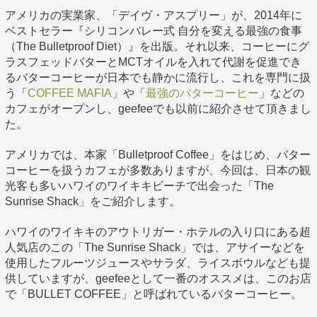
アメリカの実業家、「デイヴ・アスプリー」が、2014年に
ベストセラー『シリコンバレー式 自分を変える最強の食事
（The Bulletproof Diet）』を出版。それ以来、コーヒーにグ
ラスフェッドバターとMCTオイルを入れて代謝を促進でき
るバターコーヒーが日本でも静かに流行し、これを専門に扱
う「
COFFEE MAFIA
」や「
最強のバターコーヒー
」などの
カフェがオープンし、geefeeでも以前に紹介させて頂きまし
た。
アメリカでは、本家「Bulletproof Coffee」をはじめ、バター
コーヒーを扱うカフェが多数ありますが、今回は、日本の観
光客も多いハワイのワイキキビーチで出会った「The
Sunrise Shack」をご紹介します。
ハワイのワイキキのアウトリガー・ホテルの入り口にある超
人気店のこの「The Sunrise Shack」では、アサイーなどを
使用したフルーツジュースやサラダ、ライスボウルなども提
供していますが、geefeeとして一番のオススメは、このお店
で「BULLET COFFEE」と呼ばれているバターコーヒー。