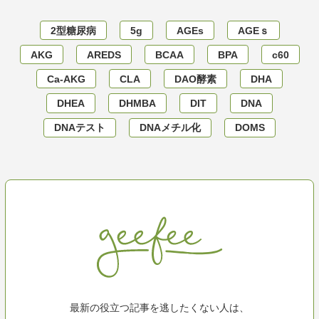
2型糖尿病
5g
AGEs
AGEｓ
AKG
AREDS
BCAA
BPA
c60
Ca-AKG
CLA
DAO酵素
DHA
DHEA
DHMBA
DIT
DNA
DNAテスト
DNAメチル化
DOMS
最新の役立つ記事を逃したくない人は、