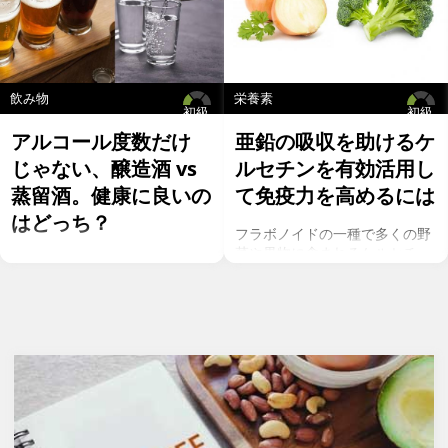
飲み物
栄養素
初級
初級
アルコール度数だけ
亜鉛の吸収を助けるケ
じゃない、醸造酒 vs
ルセチンを有効活用し
蒸留酒。健康に良いの
て免疫力を高めるには
はどっち？
フラボノイドの一種で多くの野
菜や果物に含まれるケルセチ
お酒を飲むこと自体が基本的に
ン。以前のgeefeeの記事「オメ
健康にはマイナスに働きます
ガ７のパルミトレイン酸も！美
が、どうせ飲むのであれば健康
と健康に良い成分が満載のシー
へのマイナスインパクトが少な
バックソーン」では、
いお酒を選びたいところ。焼酎
シーバックソーンの種や葉に含
やウォッカ等の蒸留酒は、度数
まれるケルセチンが、血中コレ
も高いため健康に悪そうなイ
ステロールを値を抑え心臓病の
メージで、ワインや日本酒など
リスクを軽減するということを
は何となくナチュラルな感じで
お伝えしましたが、ケルセチン
アルコール度数も低いのでそう
には抗菌抗ウィルス作用があり