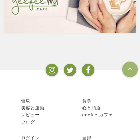
疾患に対して人の体に有益な効
ルとなります。以下が主なお酒
果を与えます。その免疫システ
の醸造酒と蒸留酒の分類です。
ムを維持するのに重要な働きを
するのが亜鉛。
健康
食事
美容と運動
心と頭脳
レビュー
geefee カフェ
ブログ
ログイン
登録