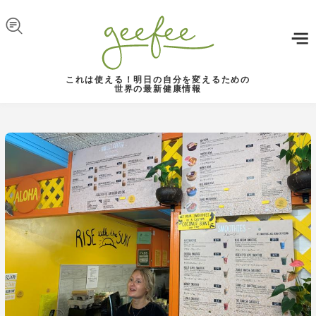
Skip to navigation
メインコンテンツに移動
これは使える！明日の自分を変えるための
世界の最新健康情報