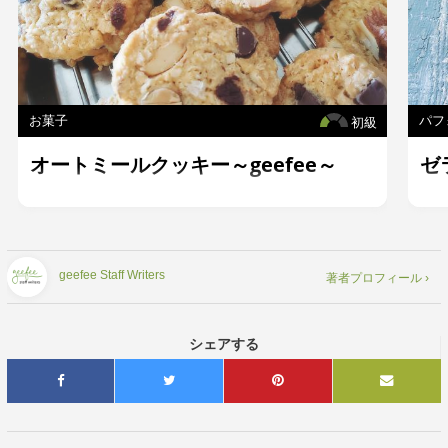
お菓子
パフ
初級
オートミールクッキー～geefee～
ゼ
geefee Staff Writers
著者プロフィール ›
シェアする