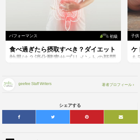
パフォーマンス
子供
初級
食べ過ぎたら摂取すべき？ダイエット
ケ
効果は？消化酵素サプリメントの疑問
も
を解消。
geefee Staff Writers
著者プロフィール ›
シェアする