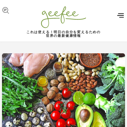
Skip to navigation
メインコンテンツに移動
これは使える！明日の自分を変えるための
世界の最新健康情報