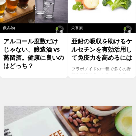
飲み物
栄養素
初級
初級
アルコール度数だけ
亜鉛の吸収を助けるケ
じゃない、醸造酒 vs
ルセチンを有効活用し
蒸留酒。健康に良いの
て免疫力を高めるには
はどっち？
フラボノイドの一種で多くの野
菜や果物に含まれるケルセチ
お酒を飲むこと自体が基本的に
ン。以前のgeefeeの記事「オメ
健康にはマイナスに働きます
ガ７のパルミトレイン酸も！美
が、どうせ飲むのであれば健康
と健康に良い成分が満載のシー
へのマイナスインパクトが少な
バックソーン」では、
いお酒を選びたいところ。焼酎
シーバックソーンの種や葉に含
やウォッカ等の蒸留酒は、度数
まれるケルセチンが、血中コレ
も高いため健康に悪そうなイ
ステロールを値を抑え心臓病の
メージで、ワインや日本酒など
リスクを軽減するということを
は何となくナチュラルな感じで
お伝えしましたが、ケルセチン
アルコール度数も低いのでそう
には抗菌抗ウィルス作用があり
悪くもなさそうなイメージです