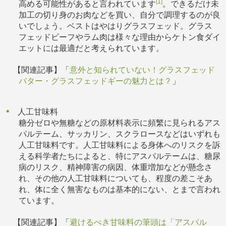
[1]
高める可能性があると言われています
。できるだけ未
加工の切り身のお肉などを買い、自分で調理するのが良
いでしょう。ベストはやはりグラスフェッド。グラス
フェッドビーフやラム肉は様々な理由からケトン食ダイ
エットには最適だと考えられています。
【関連記事】「
意外と知られていない！グラスフェッド
バター・グラスフェッドギーの魅力とは？
」
人工甘味料
糖分ゼロや無糖などの原材料表示に頻繁に見られるアス
パルテーム、サッカリン、スクラロースなどはいずれも
人工甘味料です。人工甘味料による身体へのリスクを訴
える科学者たちによると、特にアスパルテームは、糖尿
病のリスク、精神障害の病因、体重増加などが懸念さ
れ、その他の人工甘味料についても、程度の差こそあ
れ、体に全く無害なものは基本的にない、とまで言われ
ています。
【関連記事】「
避けるべき甘味料の筆頭は「アスパル