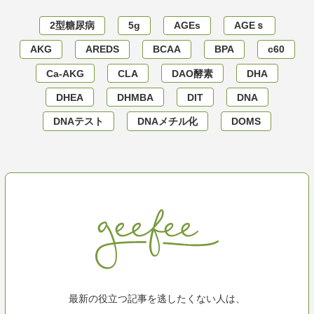
2型糖尿病
5g
AGEs
AGEｓ
AKG
AREDS
BCAA
BPA
c60
Ca-AKG
CLA
DAO酵素
DHA
DHEA
DHMBA
DIT
DNA
DNAテスト
DNAメチル化
DOMS
最新の役立つ記事を逃したくない人は、