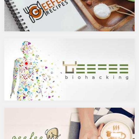
ウイルスとの闘いを促進する可
が、実際のところどうなので
能性があると言われています。
しょうか？今回は、大きく分け
また、免疫力の維持に重要な働
て2種類あるお酒の製造方法
きを持つ亜鉛との相乗効果もあ
（醸造酒と蒸留酒）の違いに
ると考えられています。今回
よって健康に対してどのような
は、このケルセチンの健康効果
作用を与えるかにフォーカスし
と亜鉛との関連性にフォーカス
ていきます。
していきます。
醸造酒と蒸留酒の違いとは？
ケルセチンって何？
主にお酒は製造方法によって醸
人の体内で生成することができ
造酒と蒸留酒の2つと、香料や
ない植物化合物であるケルセチ
糖分、果実などを加えた混成酒
ンは、ブドウやリンゴなどの果
に分けられます。醸造酒は、果
物や、ブロッコリやトマト、タ
実や穀物のような糖分を含んだ
マネギなどの野菜、お蕎麦にも
原料を酵母によりアルコール発
含まれています。また、イチョ
酵させて造られたもの。蒸留酒
ウやセントジョーンズワートな
は、この発酵された醸造酒をさ
どのハーブやお茶にも含まれて
らに蒸留して作られたものでス
います。
ピリッツとも呼ばれます。醸造
免疫力を向上させる亜鉛の吸収
酒のアルコール度数は、アル
を助けるケルセチン
コール濃度が上がると酵母が死
免疫力を保つことは、コロナウ
滅するため16度～20度が限度
イルスの対策に限らず風邪やイ
で、蒸留酒は一般的には40度～
ンフルエンザなど、さまざまな
50度、最大で90度台のアルコー
疾患に対して人の体に有益な効