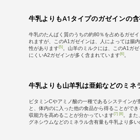
牛乳よりもA1タイプのガゼインの
牛乳のたんぱく質のうちの約80％を占めるガゼイ
れますが、このA1ガゼインは、人によっては腸
[5]
性があります
。山羊のミルクには、このA1ガ
[6]
にくいA2ガゼインが多く含まれています
。
牛乳よりも山羊乳は亜鉛などのミネ
ビタミンCやアミノ酸の一種であるシステインが
と、体内のに入った他の食品から得ることができ
[7]
[8]
収能力を高めることが分かっています
。また
グネシウムなどのミネラル含有量も牛乳より多い