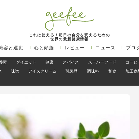
これは使える！明日の自分を変えるための
世界の最新健康情報
美容と運動
心と頭脳
レビュー
ニュース
ブロ
養素
ダイエット
健康
スパイス
スーパーフード
コーヒ
ス
味噌
アイスクリーム
乳製品
調味料
和食
加工食