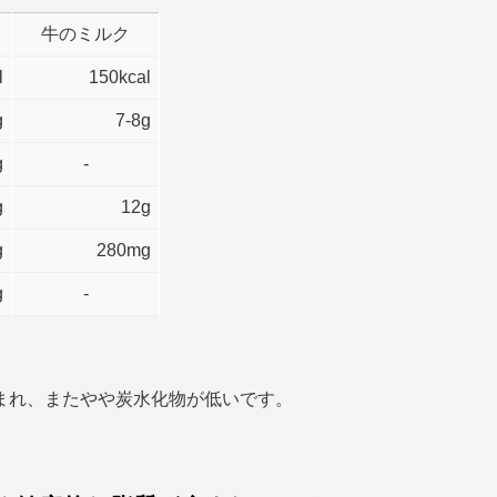
牛のミルク
l
150kcal
g
7-8g
g
-
g
12g
g
280mg
g
-
まれ、またやや炭水化物が低いです。