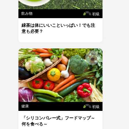
飲み物
初級
緑茶は体にいいこといっぱい！でも注
意も必要？
健康
初級
「シリコンバレー式」フードマップ～
何を食べる～