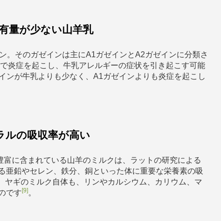
含有量が少ない山羊乳
ン。そのガゼインは主にA1ガゼインとA2ガゼインに分類さ
内で炎症を起こし、牛乳アレルギーの症状を引き起こす可能
ゼインが牛乳よりも少なく、A1ガゼインよりも炎症を起こし
ラルの吸収率が高い
豊富に含まれている山羊のミルクは、ラットの研究による
る亜鉛やセレン、鉄分、銅といった体に重要な栄養素の吸
、ヤギのミルク自体も、リンやカルシウム、カリウム、マ
[9]
のです
。