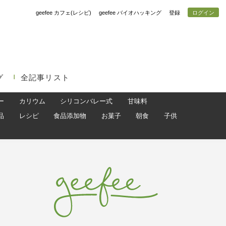
geefee カフェ(レシピ)
geefee バイオハッキング
登録
ログイン
グ
全記事リスト
ー
カリウム
シリコンバレー式
甘味料
品
レシピ
食品添加物
お菓子
朝食
子供