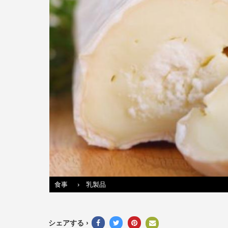
食事
›
乳製品
シェアする ›