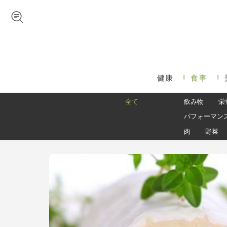
Skip to navigation
メインコンテンツに移動
健康
食事
メインメニュー
全て
飲み物
栄
パフォーマン
肉
野菜