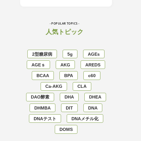
- POPULAR TOPICS -
人気トピック
2型糖尿病
5g
AGEs
AGEｓ
AKG
AREDS
BCAA
BPA
c60
Ca-AKG
CLA
DAO酵素
DHA
DHEA
DHMBA
DIT
DNA
DNAテスト
DNAメチル化
DOMS