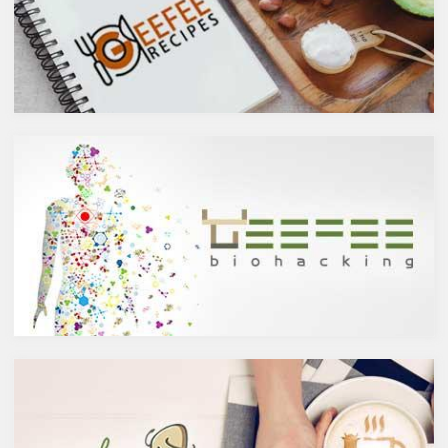
には抗菌抗ウィルス作用があり
悪くもなさそうなイメージです
ウイルスとの闘いを促進する可
が、実際のところどうなので
能性があると言われています。
しょうか？今回は、大きく分け
また、免疫力の維持に重要な働
て2種類あるお酒の製造方法
きを持つ亜鉛との相乗効果もあ
（醸造酒と蒸留酒）の違いに
ると考えられています。今回
よって健康に対してどのような
は、このケルセチンの健康効果
作用を与えるかにフォーカスし
と亜鉛との関連性にフォーカス
ていきます。
していきます。
醸造酒と蒸留酒の違いとは？
ケルセチンって何？
主にお酒は製造方法によって醸
人の体内で生成することができ
造酒と蒸留酒の2つと、香料や
ない植物化合物であるケルセチ
糖分、果実などを加えた混成酒
ンは、ブドウやリンゴなどの果
に分けられます。醸造酒は、果
物や、ブロッコリやトマト、タ
実や穀物のような糖分を含んだ
マネギなどの野菜、お蕎麦にも
原料を酵母によりアルコール発
含まれています。また、イチョ
酵させて造られたもの。蒸留酒
ウやセントジョーンズワートな
は、この発酵された醸造酒をさ
どのハーブやお茶にも含まれて
らに蒸留して作られたものでス
います。
ピリッツとも呼ばれます。醸造
免疫力を向上させる亜鉛の吸収
酒のアルコール度数は、アル
を助けるケルセチン
コール濃度が上がると酵母が死
免疫力を保つことは、コロナウ
滅するため16度～20度が限度
イルスの対策に限らず風邪やイ
で、蒸留酒は一般的には40度～
ンフルエンザなど、さまざまな
50度、最大で90度台のアルコー