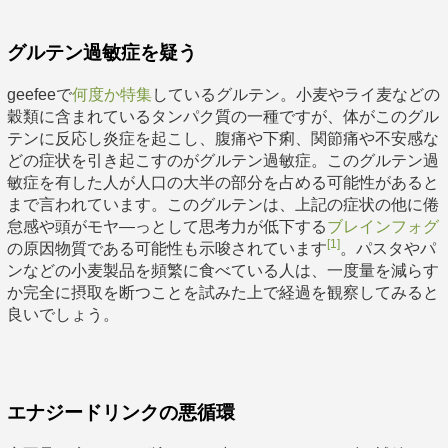
グルテン過敏症を疑う
geefeeで
何度か特集
しているグルテン。小麦やライ麦などの
穀類に含まれているタンパク質の一種ですが、体がこのグル
テンに反応し炎症を起こし、腹痛や下痢、関節痛や不安感な
どの症状を引き起こすのがグルテン過敏症。このグルテン過
敏症を有した人が人口の大半の部分を占める可能性があると
まで言われています。このグルテンは、上記の症状の他に倦
怠感や頭がモヤ―っとして思考力が低下する
ブレインフォグ
[1]
の原因物質である可能性も示唆されています
。パスタやパ
ンなどの小麦製品を頻繁に食べている人は、一度量を減らす
か完全に摂取を断つことを試みた上で経過を観察してみると
良いでしょう。
エナジードリンクの悪循環