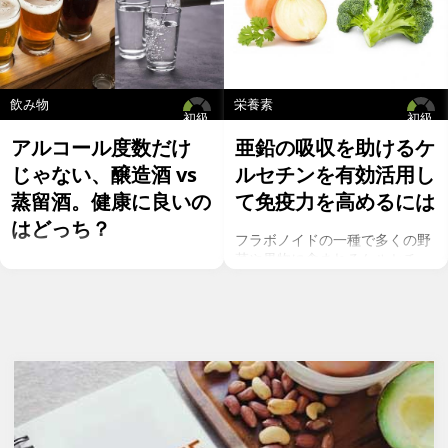
飲み物
栄養素
初級
初級
アルコール度数だけ
亜鉛の吸収を助けるケ
じゃない、醸造酒 vs
ルセチンを有効活用し
蒸留酒。健康に良いの
て免疫力を高めるには
はどっち？
フラボノイドの一種で多くの野
菜や果物に含まれるケルセチ
お酒を飲むこと自体が基本的に
ン。以前のgeefeeの記事「オメ
健康にはマイナスに働きます
ガ７のパルミトレイン酸も！美
が、どうせ飲むのであれば健康
と健康に良い成分が満載のシー
へのマイナスインパクトが少な
バックソーン」では、
いお酒を選びたいところ。焼酎
シーバックソーンの種や葉に含
やウォッカ等の蒸留酒は、度数
まれるケルセチンが、血中コレ
も高いため健康に悪そうなイ
ステロールを値を抑え心臓病の
メージで、ワインや日本酒など
リスクを軽減するということを
は何となくナチュラルな感じで
お伝えしましたが、ケルセチン
アルコール度数も低いのでそう