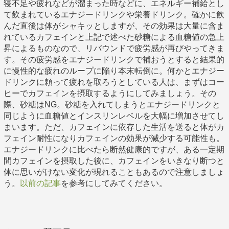
寝不足や疲れなどが溜まった時などに、エネルギー補給とし
て飲まれているエナジードリンクや栄養ドリンク。確かに飲
んだ直後は体がシャキッとしますが、その効果は大量に含ま
れているカフェインと上記で述べた砂糖による血糖値の急上
昇によるものなので、リバウンドで疲労感が再びやってきま
す。その疲労感をエナジードリンクで補おうとすると結果的
に慢性的な疲れのループに陥り本末転倒に。何かとエナジー
ドリンクに頼って疲れを取ろうとしている人は、まずはコー
ヒーでカフェインを摂取するようにしてみましょう。その
際、砂糖はNG。砂糖を入れてしまうとエナジードリンクと
同じように血糖値とインスリンレベルを大幅に増加させてし
まいます。ただ、カフェインに依存した生活を送ると体がカ
フェイン耐性になりカフェインの効果が減少する可能性も。
エナジードリンクに比べたら断然健康的ですが、ある一定期
間カフェインを摂取した後に、カフェインをいきなり断つと
体に思いがけない変化が現れることもあるので注意しましょ
う。
以前の記事
を参考にしてみてください。