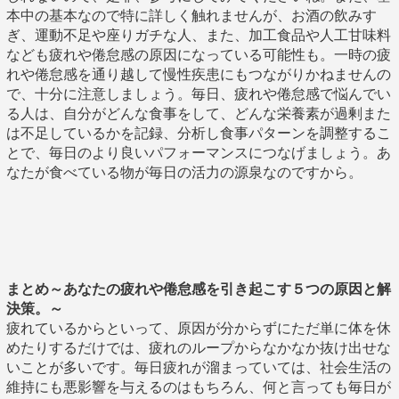
本中の基本なので特に詳しく触れませんが、お酒の飲みす
ぎ、運動不足や座りガチな人、また、加工食品や人工甘味料
なども疲れや倦怠感の原因になっている可能性も。一時の疲
れや倦怠感を通り越して慢性疾患にもつながりかねませんの
で、十分に注意しましょう。毎日、疲れや倦怠感で悩んでい
る人は、自分がどんな食事をして、どんな栄養素が過剰また
は不足しているかを記録、分析し食事パターンを調整するこ
とで、毎日のより良いパフォーマンスにつなげましょう。あ
なたが食べている物が毎日の活力の源泉なのですから。
まとめ～あなたの疲れや倦怠感を引き起こす５つの原因と解
決策。～
疲れているからといって、原因が分からずにただ単に体を休
めたりするだけでは、疲れのループからなかなか抜け出せな
いことが多いです。毎日疲れが溜まっていては、社会生活の
維持にも悪影響を与えるのはもちろん、何と言っても毎日が