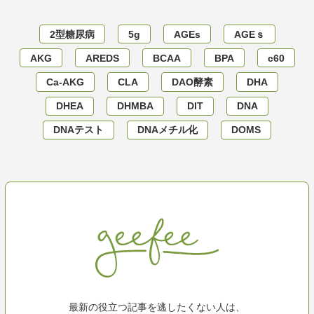
2型糖尿病
5g
AGEs
AGEｓ
AKG
AREDS
BCAA
BPA
c60
Ca-AKG
CLA
DAO酵素
DHA
DHEA
DHMBA
DIT
DNA
DNAテスト
DNAメチル化
DOMS
最新の役立つ記事を逃したくない人は、