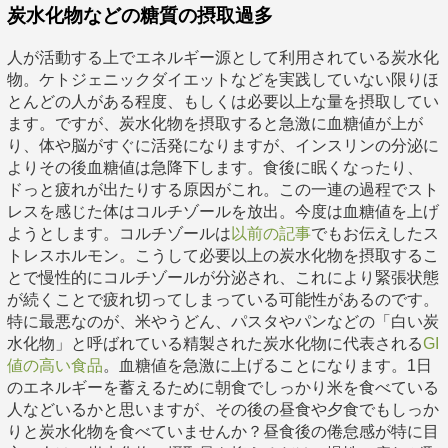
炭水化物などの糖質の摂取過多
人が活動する上でエネルギー源として利用されている炭水化
物。ケトジェニックダイエットなどを実践していない限りほ
とんどの人がある程度、もしくは必要以上な量を摂取してい
ます。ですが、炭水化物を摂取すると急激に血糖値が上が
り、体や脳がすぐに活発になりますが、インスリンの分泌に
よりその後血糖値は急降下します。食後に眠くなったり、
ドっと疲れが出たりする原因がこれ。この一連の過程でスト
レスを感じた体はコルチゾールを放出。今度は血糖値を上げ
ようとします。コルチゾールは
以前の記事
でもお伝えしたス
トレスホルモン。こうして必要以上の炭水化物を摂取するこ
とで慢性的にコルチゾールが分泌され、これにより緊張状態
が続くことで疲れ切ってしまっている可能性があるのです。
特に最悪なのが、米やうどん、パスタやパンなどの「白い炭
水化物」と呼ばれている精製された炭水化物に代表される
GI
値の高い食品
。血糖値を急激に上げることになります。1日
のエネルギーを蓄えるために朝食でしっかり米を食べている
人などいるかと思いますが、その後の昼食や夕食でもしっか
りと炭水化物を食べていませんか？昼食後の倦怠感が特に目