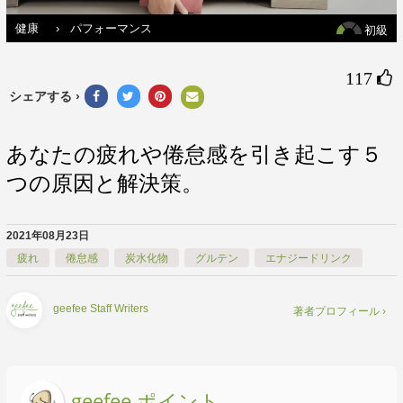
健康
›
パフォーマンス
初級
117 
シェアする ›
あなたの疲れや倦怠感を引き起こす５
つの原因と解決策。
2021年08月23日
疲れ
倦怠感
炭水化物
グルテン
エナジードリンク
geefee Staff Writers
著者プロフィール ›
geefee ポイント