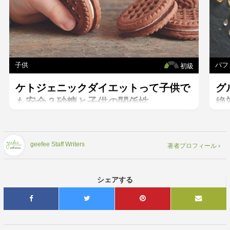
子供
パフ
初級
ケトジェニックダイエットって子供で
グ
も安全？砂糖と子供の関係性。
絶
geefee Staff Writers
著者プロフィール ›
シェアする