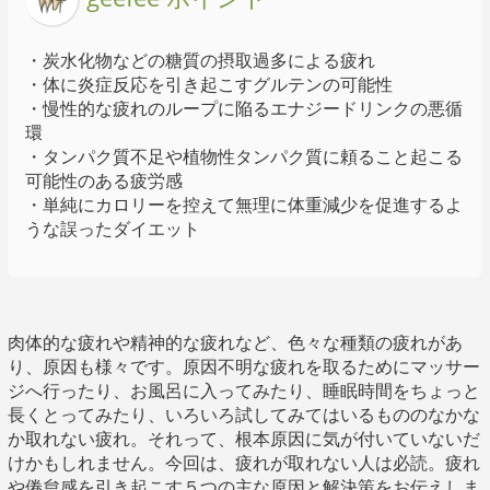
・炭水化物などの糖質の摂取過多による疲れ
・体に炎症反応を引き起こすグルテンの可能性
・慢性的な疲れのループに陥るエナジードリンクの悪循
環
・タンパク質不足や植物性タンパク質に頼ること起こる
可能性のある疲労感
・単純にカロリーを控えて無理に体重減少を促進するよ
うな誤ったダイエット
肉体的な疲れや精神的な疲れなど、色々な種類の疲れがあ
り、原因も様々です。原因不明な疲れを取るためにマッサー
ジへ行ったり、お風呂に入ってみたり、睡眠時間をちょっと
長くとってみたり、いろいろ試してみてはいるもののなかな
か取れない疲れ。それって、根本原因に気が付いていないだ
けかもしれません。今回は、疲れが取れない人は必読。疲れ
や倦怠感を引き起こす５つの主な原因と解決策をお伝えしま