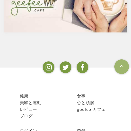
疾患に対して人の体に有益な効
ルとなります。以下が主なお酒
果を与えます。その免疫システ
の醸造酒と蒸留酒の分類です。
ムを維持するのに重要な働きを
するのが亜鉛。
健康
食事
美容と運動
心と頭脳
レビュー
geefee カフェ
ブログ
ログイン
登録