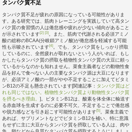
タンパク質不足
タンパク質不足が疲れの原因になっている可能性がありま
す。ある研究では、筋肉トレーニングを実践していて高タン
パク質の食習慣の人は倦怠感や疲れが少ない傾向があること
[2]
[3]
が示されています
。また、筋肉で代謝される必須アミノ
酸の総称のBCAA(分岐鎖アミノ酸)が倦怠感を軽減する可能
[4]
性も示唆されています
。でも、タンパク質をしっかり摂取
しているのに、全然疲れが取れないという人がいれば、もし
かしたらタンパク質の摂取を植物性タンパク質の大豆に頼っ
ているからなのかも知れません。菜食主義者などの動物性食
品を好んで食べない人の主要なタンパク源は大豆になります
が、必須アミノ酸の一部がやや不足することに加えてビタミ
ンB12の不足も懸念されています[関連記事：
タンパク質はど
れも同じではない。植物性タンパク質より動物性タンパク質
を摂るべき理由。
]。ビタミンB12は、酸素を体全体に輸送す
る赤血球を生成するのに必要不可欠。不足することで倦怠感
[5]
や脱力感などを引き起こす可能性があります
。菜食主義で
あれば、サプリメントなどでビタミンB12を補い、特に意識
もせずに主に大豆からタンパク質を摂取している人は、肉や
魚、卵などから良質なタンパク質を摂取するようにしましょ