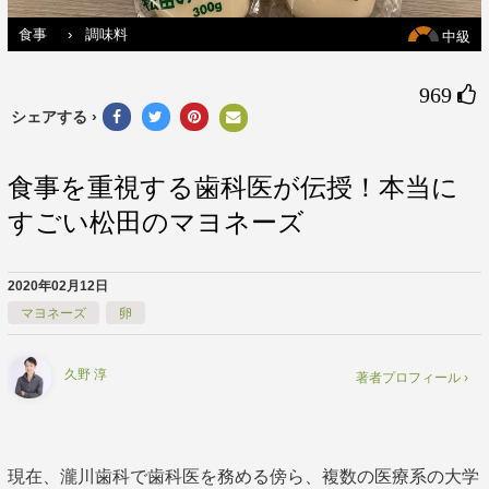
食事
›
調味料
中級
969 
シェアする ›
食事を重視する歯科医が伝授！本当に
すごい松田のマヨネーズ
2020年02月12日
マヨネーズ
卵
久野 淳
著者プロフィール ›
現在、瀧川歯科で歯科医を務める傍ら、複数の医療系の大学