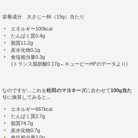
栄養成分 大さじ一杯（15g）当たり
エネルギー100kcal
たんぱく質0.4g
脂質11.2g
炭水化物0.1g
食塩相当量0.3g
(トランス脂肪酸0.17g←キューピーHPのデータより)
なのですが…これを
松田のマヨネーズ
に合わせて
100g当た
り
に換算してみると...
エネルギー667kcal
たんぱく質2.7g
脂質74.7g
炭水化物0.7g
食塩相当量2.0g