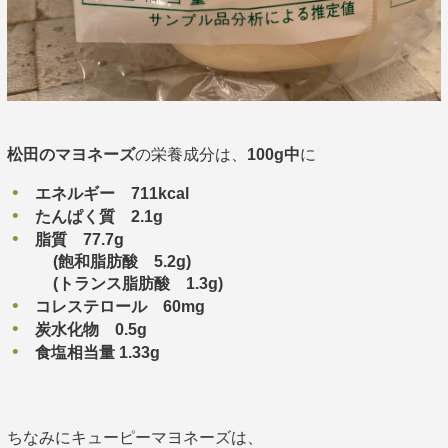
松田のマヨネーズ
の栄養成分は、
100g中
に
エネルギー 711kcal
たんぱく質 2.1g
脂質 77.7g
(飽和脂肪酸 5.2g)
(トランス脂肪酸 1.3g)
コレステロール 60mg
炭水化物 0.5g
食塩相当量 1.33g
ちなみにキューピーマヨネーズは、