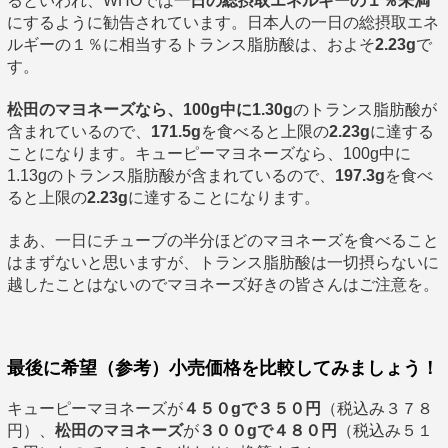
るといわれ、WHOでは
一日の総摂取エネルギーの１％未満
にするように勧告されています。日本人の一日の総摂取エネ
ルギーの１％に相当するトランス脂肪酸は、およそ
2.23g
で
す。
松田のマヨネーズなら、100g中に1.30g
のトランス脂肪酸が
含まれているので、
171.5g
を食べると上限の
2.23g
に達する
ことになります。キューピーマヨネーズなら、100g中に
1.13gのトランス脂肪酸が含まれているので、
197.3g
を食べ
ると上限の
2.23g
に達することになります。
まあ、一日にチューブの半分ほどのマヨネーズを食べること
はまずないと思いますが、トランス脂肪酸は一切摂らないに
越したことはないのでマヨネーズ好きの皆さんはご注意を。
最後に希望（参考）小売価格を比較してみましょう！
キューピーマヨネーズが
４５０gで３５０円
（税込み３７８
円）、
松田のマヨネーズ
が
３００gで４８０円
（税込み５１