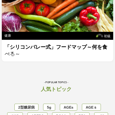
健康
初級
「シリコンバレー式」フードマップ～何を食
べる～
- POPULAR TOPICS -
人気トピック
2型糖尿病
5g
AGEs
AGEｓ