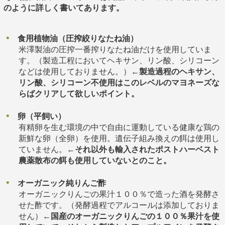
のように詳しく書いてあります。
食用植物油（圧搾絞りなたね油）
米澤製油の圧搾一番搾りなたね油だけを使用していま
す。（製造工程においてヘキサン、リン酸、シリコーン
などは使用しておりません。）←
製造過程のヘキサン、
リン酸、シリコーン不使用はこのレベルのマヨネーズな
らばクリアして欲しいポイント。
卵（平飼い）
有精卵を生む環境の中で自由に運動している健康な鶏の
新鮮な卵（全卵）を使用。遺伝子組み換えの餌は使用し
ていません。←
それ以外も輸入されたポストハーベスト
農薬散布の餌も使用していないとのこと。
オーガニック純りんご酢
オーガニックりんごの果汁１００％で造った酒を発酵さ
せた酢です。（発酵過程でアルコールは添加しておりま
せん）←
国産のオーガニックりんごの１００％果汁を使