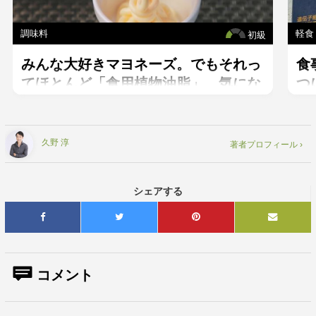
調味料
軽食
初級
みんな大好きマヨネーズ。でもそれっ
食
てほとんど「食用植物油脂」。気にな
つ
るMSGは大丈夫？
使
久野 淳
著者プロフィール ›
シェアする
コメント