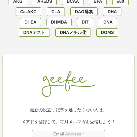
AKG
AREDS
BCAA
BPA
c60
Ca-AKG
CLA
DAO酵素
DHA
DHEA
DHMBA
DIT
DNA
DNAテスト
DNAメチル化
DOMS
最新の役立つ記事を逃したくない人は、
メアドを登録して、毎月メルマガを受信しよう！