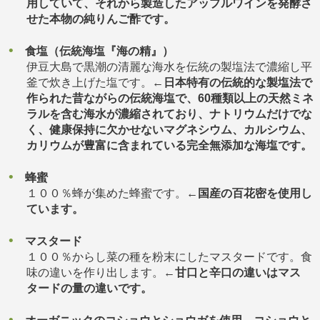
用していて、それから製造したアップルワインを発酵さ
せた本物の純りんご酢です。
食塩（伝統海塩『海の精』）
伊豆大島で黒潮の清麗な海水を伝統の製塩法で濃縮し平
釜で炊き上げた塩です。←
日本特有の伝統的な製塩法で
作られた昔ながらの伝統海塩で、60種類以上の天然ミネ
ラルを含む海水が濃縮されており、ナトリウムだけでな
く、健康保持に欠かせないマグネシウム、カルシウム、
カリウムが豊富に含まれている完全無添加な海塩です。
蜂蜜
１００％蜂が集めた蜂蜜です。←
国産の百花密を使用し
ています。
マスタード
１００％からし菜の種を粉末にしたマスタードです。食
味の違いを作り出します。←
甘口と辛口の違いはマス
タードの量の違いです。