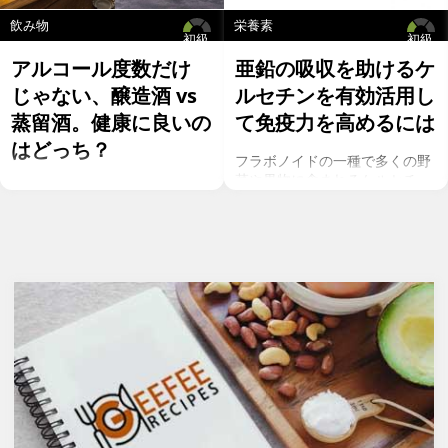
飲み物
栄養素
初級
初級
アルコール度数だけ
亜鉛の吸収を助けるケ
じゃない、醸造酒 vs
ルセチンを有効活用し
蒸留酒。健康に良いの
て免疫力を高めるには
はどっち？
フラボノイドの一種で多くの野
菜や果物に含まれるケルセチ
お酒を飲むこと自体が基本的に
ン。以前のgeefeeの記事「オメ
健康にはマイナスに働きます
ガ７のパルミトレイン酸も！美
が、どうせ飲むのであれば健康
と健康に良い成分が満載のシー
へのマイナスインパクトが少な
バックソーン」では、
いお酒を選びたいところ。焼酎
シーバックソーンの種や葉に含
やウォッカ等の蒸留酒は、度数
まれるケルセチンが、血中コレ
も高いため健康に悪そうなイ
ステロールを値を抑え心臓病の
メージで、ワインや日本酒など
リスクを軽減するということを
は何となくナチュラルな感じで
お伝えしましたが、ケルセチン
アルコール度数も低いのでそう
には抗菌抗ウィルス作用があり
悪くもなさそうなイメージです
ウイルスとの闘いを促進する可
が、実際のところどうなので
能性があると言われています。
しょうか？今回は、大きく分け
また、免疫力の維持に重要な働
て2種類あるお酒の製造方法
きを持つ亜鉛との相乗効果もあ