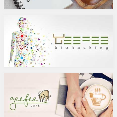
（醸造酒と蒸留酒）の違いに
ると考えられています。今回
よって健康に対してどのような
は、このケルセチンの健康効果
作用を与えるかにフォーカスし
と亜鉛との関連性にフォーカス
ていきます。
していきます。
醸造酒と蒸留酒の違いとは？
ケルセチンって何？
主にお酒は製造方法によって醸
人の体内で生成することができ
造酒と蒸留酒の2つと、香料や
ない植物化合物であるケルセチ
糖分、果実などを加えた混成酒
ンは、ブドウやリンゴなどの果
に分けられます。醸造酒は、果
物や、ブロッコリやトマト、タ
実や穀物のような糖分を含んだ
マネギなどの野菜、お蕎麦にも
原料を酵母によりアルコール発
含まれています。また、イチョ
酵させて造られたもの。蒸留酒
ウやセントジョーンズワートな
は、この発酵された醸造酒をさ
どのハーブやお茶にも含まれて
らに蒸留して作られたものでス
います。
ピリッツとも呼ばれます。醸造
免疫力を向上させる亜鉛の吸収
酒のアルコール度数は、アル
を助けるケルセチン
コール濃度が上がると酵母が死
免疫力を保つことは、コロナウ
滅するため16度～20度が限度
イルスの対策に限らず風邪やイ
で、蒸留酒は一般的には40度～
ンフルエンザなど、さまざまな
50度、最大で90度台のアルコー
疾患に対して人の体に有益な効
ルとなります。以下が主なお酒
果を与えます。その免疫システ
の醸造酒と蒸留酒の分類です。
ムを維持するのに重要な働きを
するのが亜鉛。