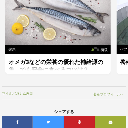
健康
パフ
初級
オメガ3などの栄養の優れた補給源の
養
魚。でも安全に食べるコツは？
マイルバガナム恵美
著者プロフィール ›
シェアする