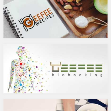
リスクを軽減するということを
は何となくナチュラルな感じで
お伝えしましたが、ケルセチン
アルコール度数も低いのでそう
には抗菌抗ウィルス作用があり
悪くもなさそうなイメージです
ウイルスとの闘いを促進する可
が、実際のところどうなので
能性があると言われています。
しょうか？今回は、大きく分け
また、免疫力の維持に重要な働
て2種類あるお酒の製造方法
きを持つ亜鉛との相乗効果もあ
（醸造酒と蒸留酒）の違いに
ると考えられています。今回
よって健康に対してどのような
は、このケルセチンの健康効果
作用を与えるかにフォーカスし
と亜鉛との関連性にフォーカス
ていきます。
していきます。
醸造酒と蒸留酒の違いとは？
ケルセチンって何？
主にお酒は製造方法によって醸
人の体内で生成することができ
造酒と蒸留酒の2つと、香料や
ない植物化合物であるケルセチ
糖分、果実などを加えた混成酒
ンは、ブドウやリンゴなどの果
に分けられます。醸造酒は、果
物や、ブロッコリやトマト、タ
実や穀物のような糖分を含んだ
マネギなどの野菜、お蕎麦にも
原料を酵母によりアルコール発
含まれています。また、イチョ
酵させて造られたもの。蒸留酒
ウやセントジョーンズワートな
は、この発酵された醸造酒をさ
どのハーブやお茶にも含まれて
らに蒸留して作られたものでス
います。
ピリッツとも呼ばれます。醸造
免疫力を向上させる亜鉛の吸収
酒のアルコール度数は、アル
を助けるケルセチン
コール濃度が上がると酵母が死
免疫力を保つことは、コロナウ