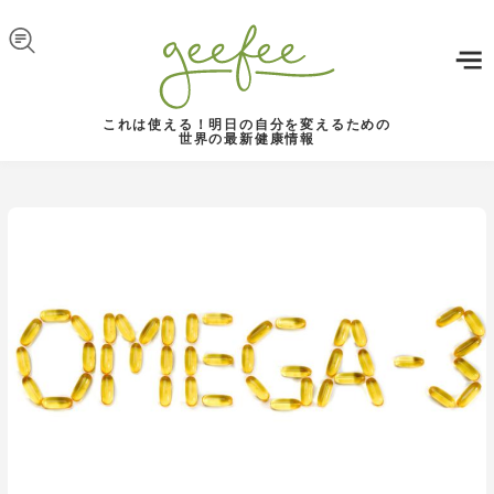
Skip to navigation
メインコンテンツに移動
これは使える！明日の自分を変えるための
世界の最新健康情報