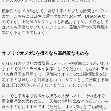
オメガ3のサプリとしては得策でないと考えられます。
植物性のオメガ3として、藻類由来のサプリも販売されてい
ます。こちらにはEPAは通常含まれておらず、DHAのみな
のですが、上記ALAサプリよりも断然おすすめ。欠点として
はとても高価なサプリだということ。藻類が育つ水質環境も
気になるところでしょう。
サプリでオメガ3を摂るなら高品質なものを
それぞれのサプリの摂取量はメーカーや種類により差があり
ますので製品のラベルを参考にしてください。ちなみにアメ
リカ食品医薬品局では、現段階でオメガ3の上限摂取量を設
定するのは難しいと前置きしつつ、サプリとして摂取する場
合は1日に2000㎎を超えないように、としています。
いつでも栄養素は食事から摂る方法がベスト。その意味で、
重金属汚染の恐れの低い、天然の小型青魚などを日ごろから
食べるのがおすすめです（ただし、オメガ3はとても酸化し