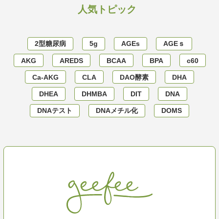
人気トピック
2型糖尿病
5g
AGEs
AGEｓ
AKG
AREDS
BCAA
BPA
c60
Ca-AKG
CLA
DAO酵素
DHA
DHEA
DHMBA
DIT
DNA
DNAテスト
DNAメチル化
DOMS