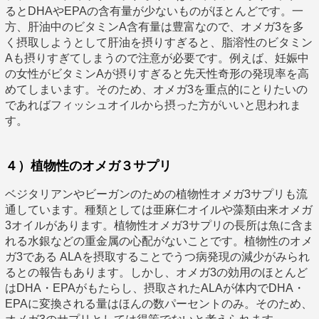
るとDHAやEPAの含有量が少ないものがほとんどです。一
方、肝油中のビタミンA含有量は豊富なので、オメガ3を多
く摂取しようとして肝油を摂りすぎると、脂溶性のビタミン
Aも摂りすぎてしまうので注意が必要です。例えば、妊娠中
の女性がビタミンAが摂りすぎると先天性奇形の発現率を高
めてしまいます。そのため、オメガ3を重点的にとりたいの
であればフィッシュオイルから摂った方がいいと思われま
す。
４）植物性のオメガ３サプリ
ベジタリアンやビーガンのための植物性オメガ3サプリも流
通しています。種類としては亜麻仁オイルや藻類由来オメガ
3オイルがあります。植物性オメガ3サプリの長所は魚に含ま
れる水銀などの重金属の心配がないことです。植物性のオメ
ガ3である ALAを摂取することでうつ病発現の減少がみられ
るとの報告もあります。しかし、オメガ3の効用のほとんど
はDHA・EPAがもたらし、摂取されたALAが体内でDHA・
EPAに変換される量はほんの数パーセントのみ。そのため、