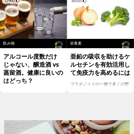
12900 
10335 
飲み物
栄養素
初級
初級
アルコール度数だけ
亜鉛の吸収を助けるケ
じゃない、醸造酒 vs
ルセチンを有効活用し
蒸留酒。健康に良いの
て免疫力を高めるには
はどっち？
フラボノイドの一種で多くの野
菜や果物に含まれるケルセチ
お酒を飲むこと自体が基本的に
ン。以前のgeefeeの記事「オメ
健康にはマイナスに働きます
ガ７のパルミトレイン酸も！美
が、どうせ飲むのであれば健康
と健康に良い成分が満載のシー
へのマイナスインパクトが少な
バックソーン」では、
いお酒を選びたいところ。焼酎
シーバックソーンの種や葉に含
やウォッカ等の蒸留酒は、度数
まれるケルセチンが、血中コレ
も高いため健康に悪そうなイ
ステロールを値を抑え心臓病の
メージで、ワインや日本酒など