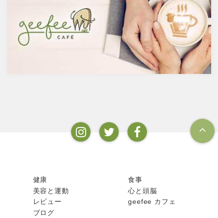
滅するため16度～20度が限度
イルスの対策に限らず風邪やイ
で、蒸留酒は一般的には40度～
ンフルエンザなど、さまざまな
50度、最大で90度台のアルコー
疾患に対して人の体に有益な効
ルとなります。以下が主なお酒
果を与えます。その免疫システ
の醸造酒と蒸留酒の分類です。
ムを維持するのに重要な働きを
するのが亜鉛。
健康
食事
美容と運動
心と頭脳
レビュー
geefee カフェ
ブログ